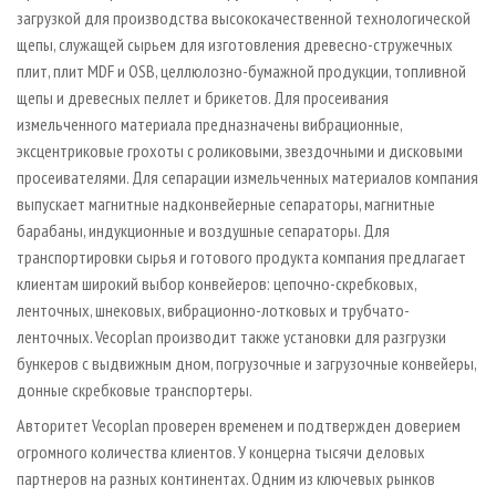
загрузкой для производства высококачественной технологической
щепы, служащей сырьем для изготовления древесно-стружечных
плит, плит MDF и OSB, целлюлозно-бумажной продукции, топливной
щепы и древесных пеллет и брикетов. Для просеивания
измельченного материала предназначены вибрационные,
эксцентриковые грохоты с роликовыми, звездочными и дисковыми
просеивателями. Для сепарации измельченных материалов компания
выпускает магнитные надконвейерные сепараторы, магнитные
барабаны, индукционные и воздушные сепараторы. Для
транспортировки сырья и готового продукта компания предлагает
клиентам широкий выбор конвейеров: цепочно-скребковых,
ленточных, шнековых, вибрационно-лотковых и трубчато-
ленточных. Vecoplan производит также установки для разгрузки
бункеров с выдвижным дном, погрузочные и загрузочные конвейеры,
донные скребковые транспортеры.
Авторитет Vecoplan проверен временем и подтвержден доверием
огромного количества клиентов. У концерна тысячи деловых
партнеров на разных континентах. Одним из ключевых рынков