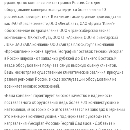
руководство компании считает рынок России. Сегодня
оборудование концерна эксплуатируется более чем на 50
российских предприятиях. В их числе такие крупные производства,
как ЗАО «Краслесинвест», ООО «Лесобалт», ОАО «Группа "Илим"»,
обособленное подразделение ООО «Транссибирская лесная
компания» «ЛДК-Усть-Кут», ООО СП «Аркаим», ООО «Приангарский
ЛДК», ЗАО «АВА компани», ООО «Ангара плюс», группа компаний
«Кроношпан» и многие другие. География поставок техники Vecoplan
в России широка - от западных рубежей до Дальнего Востока. И
везде оборудование получает самую высокую оценку клиентов.
Ведь, несмотря на существенные климатические различия, присущие
разным регионам России, в ходе эксплуатации оборудования не
возникает никаких осложнений.
«Наша компания гарантирует высокое качество и надежность
поставляемого оборудования, ведь более 70% комплектующих и
материалов, из которых оно изготавливается на заводах в Германии,
это немецкие комплектующие, - подчеркивает руководитель
направления «Vecoplan-Россия» Георгий Дадашов. - Добавьте к