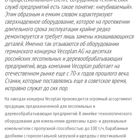
СУШКА ДРЕВЕСИНЫ
ПЕРСОНЫ
КОНТАКТЫ
РЕКЛАМА
служб предприятий есть такое понятие: «неубиваемый».
Этим образным и емким словом характеризуют
ПРОИЗВОДСТВО ДРЕВЕСНЫХ ПЛИТ
МОБИЛЬНЫЕ ВЫСТАВКИ
РЕКЛАМА НА САЙТЕ
сверхнадежное оборудование, которое на протяжении
ДЕРЕВЯННОЕ ДОМОСТРОЕНИЕ
ОФИЦИАЛЬНЫЕ ДЕЛЕГАЦИИ
длительного срока эксплуатации крайне редко
ПРОИЗВОДСТВО МЕБЕЛИ
ПРИОРИТЕТНЫЕ ИНВЕСТПРОЕКТЫ
ремонтируется и требует лишь замены изнашивающихся
деталей. Именно так отзываются об оборудовании
БИОЭНЕРГЕТИКА
RUSSIAN FORESTRY REVIEW
германского концерна Vecoplan AG на десятках
ЦБП
ГАЗЕТА ЛЕСПРОМФОРУМ
российских лесопильных и деревообрабатывающих
предприятий, ведь компания Vecoplan работает на
ИНСТРУМЕНТ И МАТЕРИАЛЫ
БИБЛИОТЕКА СПЕЦИАЛИСТА
отечественном рынке еще с 70-х годов прошлого века.
Станки, которые поставлялись еще в советское время,
исправно служат до сих пор.
На заводах концерна Vecoplan производится огромный ассортимент
продукции, предназначенной для лесопильных и
деревообрабатывающих предприятий. В линейке технологического
оборудования для измельчения древесины одно- и двухвальные
измельчители с пропускной способностью до 100 т/ч, барабанные
дробилки с горизонтальной загрузкой и шредеры с вертикальной