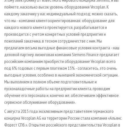
этому электронику от известного мирового концерна Siemens, и вы
поймете, насколько высок уровень оборудования Vecoplan. К
каждому заказчику у нас индивидуальный подход; можно сказать,
что мы - компания клиентоориентированная: оборудование для
каждого нового клиента проектируется, разрабатывается и
производится с учетом конкретных условий предприятия и
пожеланий заказчика, в тесном сотрудничестве с ним. Мы
предлагаем весьма выгодные финансовые условия контракта - наш
деловой партнер лизинговая компания Siemens Finance предлагает
российским компаниям приобрести оборудование Vecoplan всего
под 6% годовых с первым платежом 15% - согласитесь, это очень
выгодные условия, особенно в нынешней экономической ситуации.
Мы выполняем в полном объеме подготовительные и
пусконаладочные работы на предприятии клиента, проводим
обучение его персонала и, конечно же, обеспечиваем эффективное
сервисное обслуживание оборудования».
С августа 2015 года эксклюзивным представителем германского
концерна Vecoplan AG на территории России стала компания «Альянс
Форест СПб.». Открытие российского представительства Vecoplan в