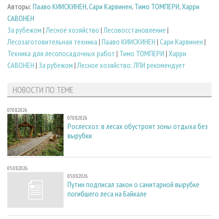
Авторы:
Пааво КИИСКИНЕН
,
Сари Карвинен
,
Тимо ТОМПЕРИ
,
Харри
САВОНЕН
За рубежом
|
Лесное хозяйство
|
Лесовосстановление
|
Лесозаготовительная техника
|
Пааво КИИСКИНЕН
|
Сари Карвинен
|
Техника для лесопосадочных работ
|
Тимо ТОМПЕРИ
|
Харри
САВОНЕН
|
За рубежом
|
Лесное хозяйство: ЛПИ рекомендует
НОВОСТИ ПО ТЕМЕ
07.08.2026
07.08.2026
Рослесхоз: в лесах обустроят зоны отдыха без
вырубки
05.08.2026
05.08.2026
Путин подписал закон о санитарной вырубке
погибшего леса на Байкале