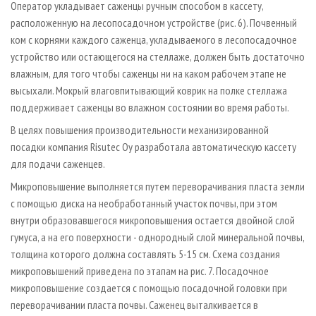
Оператор укладывает саженцы ручным способом в кассету,
расположенную на лесопосадочном устройстве (рис. 6). Почвенный
ком с корнями каждого саженца, укладываемого в лесопосадочное
устройство или остающегося на стеллаже, должен быть достаточно
влажным, для того чтобы саженцы ни на каком рабочем этапе не
высыхали. Мокрый влаговпитывающий коврик на полке стеллажа
поддерживает саженцы во влажном состоянии во время работы.
В целях повышения производительности механизированной
посадки компания Risutec Oy разработала автоматическую кассету
для подачи саженцев.
Микроповышение выполняется путем переворачивания пласта земли
с помощью диска на необработанный участок почвы, при этом
внутри образовавшегося микроповышения остается двойной слой
гумуса, а на его поверхности - однородный слой минеральной почвы,
толщина которого должна составлять 5-15 см. Схема создания
микроповышений приведена по этапам на рис. 7. Посадочное
микроповышение создается с помощью посадочной головки при
переворачивании пласта почвы. Саженец выталкивается в