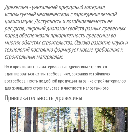
СУШКА ДРЕВЕСИНЫ
ПЕРСОНЫ
КОНТАКТЫ
РЕКЛАМА
Древесина - уникальный природный материал,
используемый человечеством с зарождения земной
ПРОИЗВОДСТВО ДРЕВЕСНЫХ ПЛИТ
МОБИЛЬНЫЕ ВЫСТАВКИ
РЕКЛАМА НА САЙТЕ
цивилизации. Доступность и возобновляемость ее
ДЕРЕВЯННОЕ ДОМОСТРОЕНИЕ
ОФИЦИАЛЬНЫЕ ДЕЛЕГАЦИИ
ресурсов, широкий диапазон свойств разных древесных
ПРОИЗВОДСТВО МЕБЕЛИ
ПРИОРИТЕТНЫЕ ИНВЕСТПРОЕКТЫ
пород обеспечивали приоритетность древесины во
многих областях строительства. Однако развитие науки и
БИОЭНЕРГЕТИКА
RUSSIAN FORESTRY REVIEW
технологий постоянно формирует новые требования к
ЦБП
ГАЗЕТА ЛЕСПРОМФОРУМ
строительным материалам.
ИНСТРУМЕНТ И МАТЕРИАЛЫ
БИБЛИОТЕКА СПЕЦИАЛИСТА
Но и производители материалов из древесины стремятся
адаптироваться к этим требованиям, сохраняя устойчивую
востребованность подобной продукции на рынке стройматериалов
для жилищного строительства, в частности малоэтажного.
Привлекательность древесины