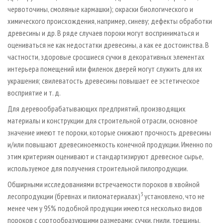
червоточины, смоляные кармашки); окраски биологического и
химического происхождения, например, синеву; дефекты обработки
древесины и др. В ряде случаев пороки могут восприниматься и
оцениваться не как недостатки древесины, а как ее достоинства. В
частности, здоровые сросшиеся сучки в декоративных элементах
интерьера помещений или филенок дверей могут служить для их
украшения; свилеватость древесины повышает ее эстетическое
восприятие и т. д.
Для деревообрабатывающих предприятий, производящих
материалы и конструкции для строительной отрасли, основное
значение имеют те пороки, которые снижают прочность древесины
и/или повышают древесиноемкость конечной продукции. Именно по
этим критериям оценивают и стандартизируют древесное сырье,
используемое для получения строительной пилопродукции.
Обширными исследованиями встречаемости пороков в хвойной
3
лесопродукции (бревнах и пиломатериалах)
установлено, что не
менее чем у 95% подобной продукции имеются несколько видов
пороков с сортообразующими размерами: сучки, гнили, трещины,