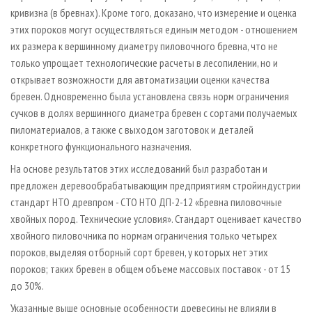
кривизна (в бревнах). Кроме того, доказано, что измерение и оценка
этих пороков могут осуществляться единым методом - отношением
их размера к вершинному диаметру пиловочного бревна, что не
только упрощает технологические расчеты в лесопилении, но и
открывает возможности для автоматизации оценки качества
бревен. Одновременно была установлена связь норм ограничения
сучков в долях вершинного диаметра бревен с сортами получаемых
пиломатериалов, а также с выходом заготовок и деталей
конкретного функционального назначения.
На основе результатов этих исследований был разработан и
предложен деревообрабатывающим предприятиям стройиндустрии
стандарт НТО древпром - СТО НТО ДП-2-12 «Бревна пиловочные
хвойных пород. Технические условия». Стандарт оценивает качество
хвойного пиловочника по нормам ограничения только четырех
пороков, выделяя отборный сорт бревен, у которых нет этих
пороков; таких бревен в общем объеме массовых поставок - от 15
до 30%.
Указанные выше основные особенности древесины не влияли в