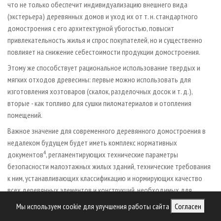
что не только обеспечит индивидуализацию внешнего вида
(экстерьера) деревянных домов и уход их от т. н. стандартного
домостроения с его архитектурной убогостью, повысит
привлекательность жилья и спрос покупателей, но и существенно
повлияет на снижение себестоимости продукции домостроения.
Этому же способствует рациональное использование твердых и
мягких отходов древесины: первые можно использовать для
изготовления хозтоваров (скалок, разделочных досок и т. д.),
вторые - как топливо для сушки пиломатериалов и отопления
помещений.
Важное значение для современного деревянного домостроения в
недалеком будущем будет иметь комплекс нормативных
4
документов
, регламентирующих технические параметры
безопасности малоэтажных жилых зданий, технические требования
к ним, устанавливающих классификацию и нормирующих качество
всех деревянных элементов и конструкций, необходимых для
домостроения.
Мы используем cookie для улучшения работы сайта
Согласен
Необходимость сертификации (подтверждения соответствия)