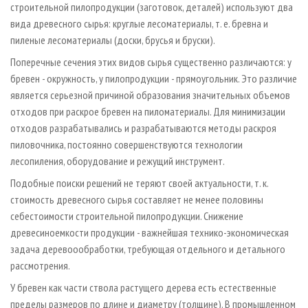
строительной пилопродукции (заготовок, деталей) используют два
вида древесного сырья: круглые лесоматериалы, т. е. бревна и
пиленые лесоматериалы (доски, брусья и бруски).
Поперечные сечения этих видов сырья существенно различаются: у
бревен - окружность, у пилопродукции - прямоугольник. Это различие
является серьезной причиной образования значительных объемов
отходов при раскрое бревен на пиломатериалы. Для минимизации
отходов разрабатывались и разрабатываются методы раскроя
пиловочника, постоянно совершенствуются технологии
лесопиления, оборудование и режущий инструмент.
Подобные поиски решений не теряют своей актуальности, т. к.
стоимость древесного сырья составляет не менее половины
себестоимости строительной пилопродукции. Снижение
древесиноемкости продукции - важнейшая технико-экономическая
задача деревоообработки, требующая отдельного и детального
рассмотрения.
У бревен как части ствола растущего дерева есть естественные
пределы размеров по длине и диаметру (толщине). В промышленном