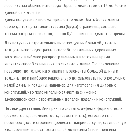
лесопилении обычно используют бревна диаметром от 14 до 40 см и
длиной от 4 до 6,5 м;
длина получаемых пиломатериалов не может быть более длины
бревен, а толщина пиломатериала (бруса) ограничена, согласно
теории раскроя, величиной, равной 0,7 вершинного диаметра бревна.
Для получения строительной пилопродукции большой длины и
толщины используют разные способы соединения деревянных
заготовок; наиболее распространенным в настоящее время
является способ склеивания по сечению и длине. Его применение
позволяет не только изготавливать элементы большой длины и
толщины, но и наиболее рационально использовать пилопродукцию
малой длины и толщины, например, для изготовления щитовых
конструкций, что положительно влияет на снижение
древесиноемкости строительных деталей, изделий и конструкций.
Пороки древесины.
Ими принято считать: дефекты формы ствола
(сбежистость, закомелистость, наросты и т. п.); естественные
неоднородности строения древесины, например, сучки, сердцевину и
др.; нарушения целостности тканей древесины (гнили, трещины,