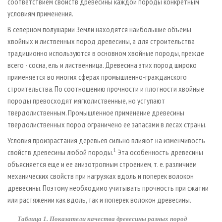
соответствием свойств древесины каждой породы конкретным
условиям применения.
В северном полушарии Земли находятся наибольшие объемы
хвойных и лиственных пород древесины, а для строительства
традиционно используются в основном хвойные породы, прежде
всего - сосна, ель и лиственница. Древесина этих пород широко
применяется во многих сферах промышленно-гражданского
строительства. По соотношению прочности и плотности хвойные
породы превосходят мягколиственные, но уступают
твердолиственным. Промышленное применение древесины
твердолиственных пород ограничено ее запасами в лесах страны.
Условия произрастания деревьев сильно влияют на изменчивость
1
свойств древесины любой породы.
Эта особенность древесины
объясняется еще и ее анизотропным строением, т. е. различием
механических свойств при нагрузках вдоль и поперек волокон
древесины. Поэтому необходимо учитывать прочность при сжатии
или растяжении как вдоль, так и поперек волокон древесины.
Таблица 1. Показатели качества древесины разных пород