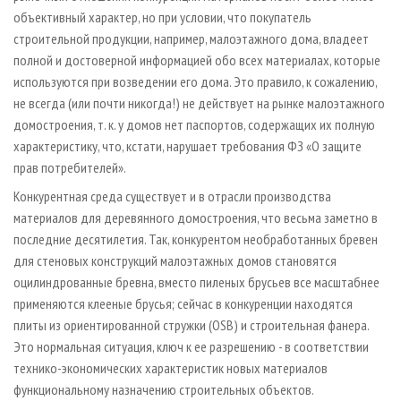
объективный характер, но при условии, что покупатель
строительной продукции, например, малоэтажного дома, владеет
полной и достоверной информацией обо всех материалах, которые
используются при возведении его дома. Это правило, к сожалению,
не всегда (или почти никогда!) не действует на рынке малоэтажного
домостроения, т. к. у домов нет паспортов, содержащих их полную
характеристику, что, кстати, нарушает требования ФЗ «О защите
прав потребителей».
Конкурентная среда существует и в отрасли производства
материалов для деревянного домостроения, что весьма заметно в
последние десятилетия. Так, конкурентом необработанных бревен
для стеновых конструкций малоэтажных домов становятся
оцилиндрованные бревна, вместо пиленых брусьев все масштабнее
применяются клееные брусья; сейчас в конкуренции находятся
плиты из ориентированной стружки (OSB) и строительная фанера.
Это нормальная ситуация, ключ к ее разрешению - в соответствии
технико-экономических характеристик новых материалов
функциональному назначению строительных объектов.