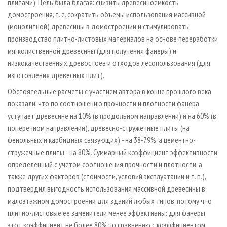
плитами). Цель была благая: снизить древесиноемкость
домостроения, т. е. сократить объемы использования массивной
(монолитной) древесины в домостроении и стимулировать
производство плитно-листовых материалов на основе переработки
мягколиственной древесины (для получения фанеры) и
низкокачественных древостоев и отходов лесопользования (для
изготовления древесных плит).
Обстоятельные расчеты с участием автора в конце прошлого века
показали, что по соотношению прочности и плотности фанера
уступает древесине на 10% (в продольном направлении) и на 60% (в
поперечном направлении), древесно-стружечные плиты (на
фенольных и карбидных связующих) - на 38-79%, а цементно-
стружечные плиты - на 80%. Суммарный коэффициент эффективности,
определенный с учетом соотношения прочности и плотности, а
также других факторов (стоимости, условий эксплуатации и т. п.),
подтвердил выгодность использования массивной древесины в
малоэтажном домостроении для зданий любых типов, потому что
плитно-листовые ее заменители менее эффективны: для фанеры
этот коэффициент не более 80% по сравнению с коэффициентом