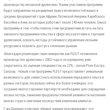
производству легальной древесины. Усилия участников программы
будут направлены на расширение прав и возможностей малых и
средних предприятий стран Африки, Латинской Америки, Карибского
бассейна и Азии, на которых работают около 140 млн человек. Смысл
программы в том, чтобы помочь этим предприятиям встать на путь
законного предпринимательства в сфере лесозаготовки и торговли
древесиной, освоить методы устойчивого управления лесными
ресурсами и получить доступ к «зеленым» рынкам.
«Благодаря реализации таких инициатив, как FLEGT, незаконное
производство древесины с 2002 года к сегодняшнему дню
сократилось, по оценкам специалистов, на 22%, - сказал Рене Кастро
Салазар. - Новый этап программы FLEGT предоставляет уникальную
возможность для совместного использования передового опыта в
разных секторах, поскольку сейчас все более очевидно, что
создание многосторонних партнерств необходимо для сокращения
лесных потерь, снижения продовольственной уязвимости населения
многих стран и смягчения последствий изменения климата».
Г-жа Лоренцо отметила: «Новые данные подтверждают, что