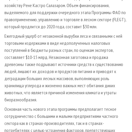
хозяйству Рене Кастро Салазаром. Объем финансирования,
выделяемого для поддержки очередного этапа Программы ФАО по
правоприменению, управлению и торговле в лесном секторе (FLEGT),
который продлится до 2020 года, составит $30 млн.
Ежегодный ущерб от незаконной вырубки леса и связанными c ней
торговыми издержками в виде недополученных налоговых
поступлений в бюджеты разных стран, по оценкам экспертов,
составляет $10-15 млрд. Незаконная заготовка и продажа
древесины также подрывают источники средств к существованию
людей, лишают их доходов и продуктов питания и приводят к
деградации больших лесных массивов, выполняющих роль
хранилища углерода и жизненно важных мест обитания диких
животных, что является причиной изменения климата и утраты
биоразнообразия.
Основная часть нового этапа программы предполагает тесное
сотрудничество с большими и малыми предприятиями частного
сектора как в странах-производителях, так и в странах-
потребителях с целью устранения факторов, препятствующих