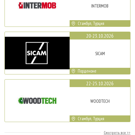
INTERMOB
Стамбул, Турция
20-23.10.2026
SICAM
Порденоне
22-25.10.2026
WOODTECH
Стамбул, Турция
Смотреть все