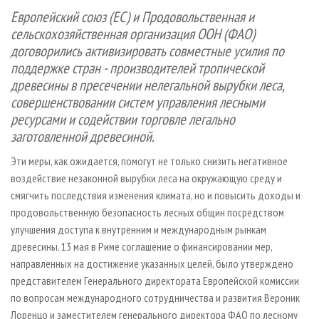
СУШКА ДРЕВЕСИНЫ
ПЕРСОНЫ
КОНТАКТЫ
РЕКЛАМА
Европейский союз (ЕС) и Продовольственная и
сельскохозяйственная организация ООН (ФАО)
ПРОИЗВОДСТВО ДРЕВЕСНЫХ ПЛИТ
МОБИЛЬНЫЕ ВЫСТАВКИ
РЕКЛАМА НА САЙТЕ
договорились активизировать совместные усилия по
ДЕРЕВЯННОЕ ДОМОСТРОЕНИЕ
ОФИЦИАЛЬНЫЕ ДЕЛЕГАЦИИ
поддержке стран - производителей тропической
ПРОИЗВОДСТВО МЕБЕЛИ
ПРИОРИТЕТНЫЕ ИНВЕСТПРОЕКТЫ
древесины в пресечении нелегальной вырубки леса,
совершенствовании систем управления лесными
БИОЭНЕРГЕТИКА
RUSSIAN FORESTRY REVIEW
ресурсами и содействии торговле легально
ЦБП
ГАЗЕТА ЛЕСПРОМФОРУМ
заготовленной древесиной.
ИНСТРУМЕНТ И МАТЕРИАЛЫ
БИБЛИОТЕКА СПЕЦИАЛИСТА
Эти меры, как ожидается, помогут не только снизить негативное
воздействие незаконной вырубки леса на окружающую среду и
смягчить последствия изменения климата, но и повысить доходы и
продовольственную безопасность лесных общин посредством
улучшения доступа к внутренним и международным рынкам
древесины. 13 мая в Риме соглашение о финансировании мер,
направленных на достижение указанных целей, было утверждено
представителем Генерального директората Европейской комиссии
по вопросам международного сотрудничества и развития Вероник
Лоренцо и заместителем генерального директора ФАО по лесному