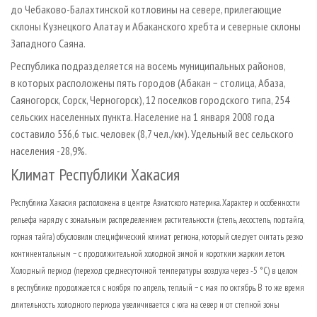
до Чебаково-Балахтинской котловины на севере, прилегающие
склоны Кузнецкого Алатау и Абаканского хребта и северные склоны
Западного Саяна.
Республика подразделяется на восемь муниципальных районов,
в которых расположены пять городов (Абакан − столица, Абаза,
Саяногорск, Сорск, Черногорск), 12 поселков городского типа, 254
сельских населенных пункта. Население на 1 января 2008 года
составило 536,6 тыс. человек (8,7 чел./км). Удельный вес сельского
населения -28,9%.
Климат Республики Хакасия
Республика Хакасия расположена в центре Азиатского материка. Характер и особенности
рельефа наряду с зональным распределением растительности (степь, лесостепь, подтайга,
горная тайга) обусловили специфический климат региона, который следует считать резко
континентальным − с продолжительной холодной зимой и коротким жарким летом.
Холодный период (переход среднесуточной температуры воздуха через -5 °С) в целом
в республике продолжается с ноября по апрель, теплый − с мая по октябрь. В то же время
длительность холодного периода увеличивается с юга на север и от степной зоны