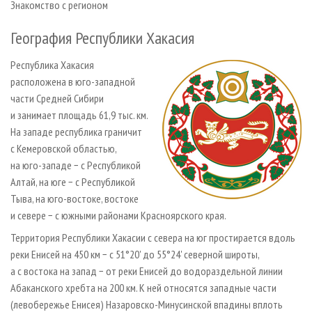
Знакомство с регионом
СУШКА ДРЕВЕСИНЫ
ПЕРСОНЫ
КОНТАКТЫ
РЕКЛАМА
ПРОИЗВОДСТВО ДРЕВЕСНЫХ ПЛИТ
МОБИЛЬНЫЕ ВЫСТАВКИ
География Республики Хакасия
РЕКЛАМА НА САЙТЕ
ДЕРЕВЯННОЕ ДОМОСТРОЕНИЕ
ОФИЦИАЛЬНЫЕ ДЕЛЕГАЦИИ
Республика Хакасия
ПРОИЗВОДСТВО МЕБЕЛИ
ПРИОРИТЕТНЫЕ ИНВЕСТПРОЕКТЫ
расположена в юго-западной
части Средней Сибири
БИОЭНЕРГЕТИКА
RUSSIAN FORESTRY REVIEW
и занимает площадь 61,9 тыс. км.
ЦБП
ГАЗЕТА ЛЕСПРОМФОРУМ
На западе республика граничит
ИНСТРУМЕНТ И МАТЕРИАЛЫ
с Кемеровской областью,
БИБЛИОТЕКА СПЕЦИАЛИСТА
на юго-западе − с Республикой
Алтай, на юге − с Республикой
Тыва, на юго-востоке, востоке
и севере − с южными районами Красноярского края.
Территория Республики Хакасии с севера на юг простирается вдоль
реки Енисей на 450 км − с 51°20' до 55°24' северной широты,
а с востока на запад − от реки Енисей до водораздельной линии
Абаканского хребта на 200 км. К ней относятся западные части
(левобережье Енисея) Назаровско-Минусинской впадины вплоть