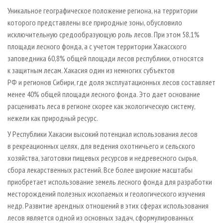
Уникальное географическое положение региона, на территории
которого представлены все природные зоны, обусловило
исключительную средообразующую роль лесов. При этом 58,1%
площади лесного фонда, а с учетом территории Хакасского
заповедника 60,8% общей площади лесов республики, относятся
к защитным лесам. Хакасия один из немногих субъектов
РФ и регионов Сибири, где доля эксплуатационных лесов составляет
менее 40% общей площади лесного фонда. Это дает основание
расценивать леса в регионе скорее как экологическую систему,
нежели как природный ресурс.
У Республики Хакасии высокий потенциал использования лесов
в рекреационных целях, для ведения охотничьего и сельского
хозяйства, заготовки пищевых ресурсов и недревесного сырья,
сбора лекарственных растений. Все более широкие масштабы
приобретает использование земель лесного фонда для разработки
месторождений полезных ископаемых и геологического изучения
недр. Развитие арендных отношений в этих сферах использования
лесов является одной из основных задач, сформулированных