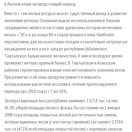
в Лесном плане на предстоящий период.
Вместе с тем лесные ресурсы вносят существенный вклад в развитие
экономики региона. Основным видом лесопользования в Хакасии
традиционно является заготовка древесины, которая интенсивно
велась с 30-х и до конца 80-х годов прошлого века. Наиболее
перспективны для лесозаготовки сегодня относительно нетронутые
насаждения на юге и юго-западе республики (Абазинское,
Таштыпское, Балыксинское лесничества). К ним в последнее время
проявляет интерес крупный бизнес. В Таштыпском и Аскизском
районах спроектирована южная зона интенсивного освоения лесов.
При развитии этой зоны предусматривается повысить
использование расчетной лесосеки в течение прогнозируемого
периода (до 2018 года) с 5 до 42%.
Эксплуатационные леса республики занимают 1527,8 тыс. га, или
41,9% общей площади лесного фонда. По состоянию на 1 января
2008 года площадь покрытых лесной растительностью земель
эксплуатационных лесов (с учетом кустарников) составляет 1339,6
тыс. га (47,1% всей площади, покрытой лесом) с корневым запасом