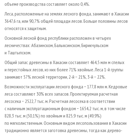
объеме производства составляет около 0,4%.
Леса, расположенные на землях лесного фонда, занимают в Хакасии
3647,6 га, или 90,7% общей площади лесов. Больше половины лесов
относятся к защитным.
Основной лесной фонд республики расположен в четырех
лесничествах: Абазинском, Балыксинском, Бирикчульском
и Таштыпском.
Общий запас древесины в Хакасии составляет 464,5 млн м спелых
и перестойных лесов, из них более 71% хвойные. Леса 1-й группы
занимают 57% лесной территории, 2-й − 21%, 3-й − 22%.
Возможности эксплуатации лесного фонда − 177,8 млн м. Кедровые
леса составляют 30% всех запасов. Проектируемая расчетная
лесосека − 2522,7 тыс. м. Расчетная лесосека в соответствии
с наличным эксплуатационным фондом − 1654,2 тыс. м, в том числе
828,3 тыс. м (50,1%) по хвойным и 825,9 тыс. м (49,9%)
по мягколиственным. Основным видом лесопользования в Хакасии
традиционно является заготовка древесины, тогда как дерево-