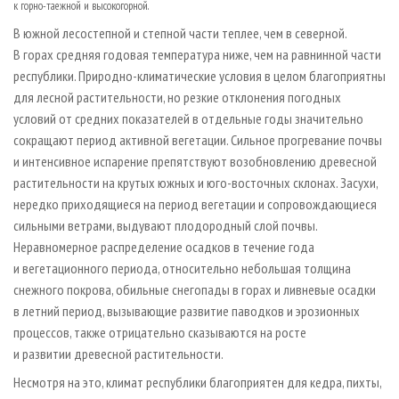
к горно-таежной и высокогорной.
В южной лесостепной и степной части теплее, чем в северной.
В горах средняя годовая температура ниже, чем на равнинной части
республики. Природно-климатические условия в целом благоприятны
для лесной растительности, но резкие отклонения погодных
условий от средних показателей в отдельные годы значительно
сокращают период активной вегетации. Сильное прогревание почвы
и интенсивное испарение препятствуют возобновлению древесной
растительности на крутых южных и юго-восточных склонах. Засухи,
нередко приходящиеся на период вегетации и сопровождающиеся
сильными ветрами, выдувают плодородный слой почвы.
Неравномерное распределение осадков в течение года
и вегетационного периода, относительно небольшая толщина
снежного покрова, обильные снегопады в горах и ливневые осадки
в летний период, вызывающие развитие паводков и эрозионных
процессов, также отрицательно сказываются на росте
и развитии древесной растительности.
Несмотря на это, климат республики благоприятен для кедра, пихты,