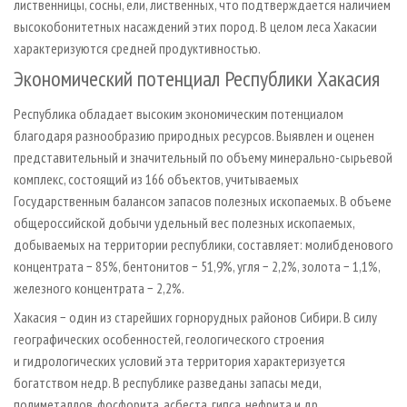
лиственницы, сосны, ели, лиственных, что подтверждается наличием
высокобонитетных насаждений этих пород. В целом леса Хакасии
характеризуются средней продуктивностью.
Экономический потенциал Республики Хакасия
Республика обладает высоким экономическим потенциалом
благодаря разнообразию природных ресурсов. Выявлен и оценен
представительный и значительный по объему минерально-сырьевой
комплекс, состоящий из 166 объектов, учитываемых
Государственным балансом запасов полезных ископаемых. В объеме
общероссийской добычи удельный вес полезных ископаемых,
добываемых на территории республики, составляет: молибденового
концентрата − 85%, бентонитов − 51,9%, угля − 2,2%, золота − 1,1%,
железного концентрата − 2,2%.
Хакасия − один из старейших горнорудных районов Сибири. В силу
географических особенностей, геологического строения
и гидрологических условий эта территория характеризуется
богатством недр. В республике разведаны запасы меди,
полиметаллов, фосфорита, асбеста, гипса, нефрита и др.