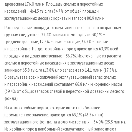
древесины 176,0 млн м. Площадь спелых и перестойных
насаждений − 464,3 тыс. га (34,7% от общей площади
эксплуатационных лесов) с корневым запасом 80,9 млн м.
Распределение площади эксплуатационных лесов по возрастным
группам следующее: 22,4% занимают молодняки, 30,1% −
средневозрастные, 12,8% − приспевающие, 34,7% − спелые
и перестойные. На долю хвойных пород приходится 63,3% всей
площади, а на долю лиственных − 36,7%. Исключенные из расчета
спелые и перестойные насаждения в эксплуатационных лесах
занимают 63,8 тыс. га (13,8%), по запасам это 14,1 млн м (17,5%).
В результате всех исключений эксплуатационный запас спелых
и перестойных насаждений составляет 66,8 млн м корневой массы
(39,4% от общих запасов спелой и перестойной древесины лесного
фонда).
На долю хвойных пород, которые имеют наибольшее
промышленное значение, приходится 65,1% (43,5 млн м)
эксплуатационного фонда, на долю лиственных − 34,9% (23,3 млн м).
Из хвойных пород наибольший эксплуатационный запас имеют