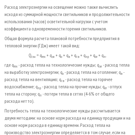
Расход электроэнергии на освещение можно также вычислить
исходя из суммарной мощности светильников и продолжительности
использования (часов) осветительной нагрузки с учетом
коэффициента одновременности горения светильников.
Общая формула расчета плановой потребности предприятия в
тепловой энергии (ГДж) имеет такой вид:
Q
= q
+ q
+ q
+ q
+ q
+ q
+ q
+ q
,
т.эн
тех
эл
о
в
г.в
пр
от
п
где q
- расход тепла на технологические нужды; q
- расход тепла
тех
эл
на выработку электроэнергии; q
- расход тепла на отопление; q
-
о
в
расход тепла на вентиляцию; q
- расход тепла на горячее
г.в
водоснабжение; q
- расход тепла на прочие нужды; q
- отпуск
пр
от
тепла на сторону; q
- потери тепла в сетях (4-6% от общего
п
расхода нетто).
Потребность тепла на технологические нужды рассчитывается
двумя методами: на основе норм расхода на единицу продукции и на
основе норм расхода в единицу времени. Расход тепла на
производство электроэнергии определяется в том случае, если на