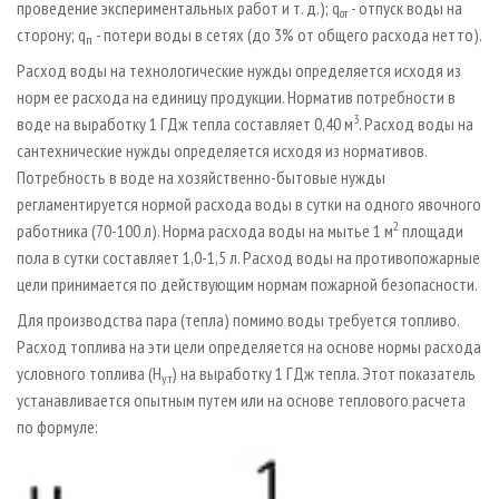
проведение экспериментальных работ и т. д.); q
- отпуск воды на
от
сторону; q
- потери воды в сетях (до 3% от общего расхода нетто).
п
Расход воды на технологические нужды определяется исходя из
норм ее расхода на единицу продукции. Норматив потребности в
3
воде на выработку 1 ГДж тепла составляет 0,40 м
. Расход воды на
сантехнические нужды определяется исходя из нормативов.
Потребность в воде на хозяйственно-бытовые нужды
регламентируется нормой расхода воды в сутки на одного явочного
2
работника (70-100 л). Норма расхода воды на мытье 1 м
площади
пола в сутки составляет 1,0-1,5 л. Расход воды на противопожарные
цели принимается по действующим нормам пожарной безопасности.
Для производства пара (тепла) помимо воды требуется топливо.
Расход топлива на эти цели определяется на основе нормы расхода
условного топлива (H
) на выработку 1 ГДж тепла. Этот показатель
у.т
устанавливается опытным путем или на основе теплового расчета
по формуле: