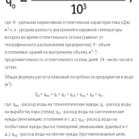
где: H - удельная нормативная отопительная характеристика, кДж/
3
м
·ч; a - средняя разность внутренней и наружной температуры
воздуха во время отопительного сезона (зависит от
географического расположения предприятия); V - объем
3
отопляемых зданий по внутреннему объему, м
; T -
продолжительность отопительного сезона, дней; 24 - число часов в
сутках.
Общая формула расчета плановой потребности предприятия в воде
3
(м
):
Q
= q
+ q
+ q
+ q
+ q
+ q
+ q
,
в
тех
т
ст
х.б
пр
от
п
где: q
- расход воды на технологические нужды; q
- расход воды
тех
т
на выработку пара (тепла); q
- расход воды на сантехнические
ст
нужды (вентиляцию, отопление и т. д.); q
- расход воды на
х.б
хозбытовые нужды (мытье помещений, умывальники, душевые и т.
д.); q
- расход воды на прочие нужды (противопожарные цели,
пр