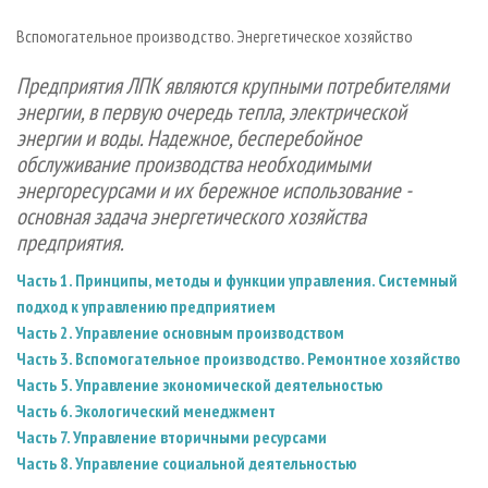
СУШКА ДРЕВЕСИНЫ
ПЕРСОНЫ
КОНТАКТЫ
РЕКЛАМА
Вспомогательное производство. Энергетическое хозяйство
ПРОИЗВОДСТВО ДРЕВЕСНЫХ ПЛИТ
МОБИЛЬНЫЕ ВЫСТАВКИ
РЕКЛАМА НА САЙТЕ
Предприятия ЛПК являются крупными потребителями
ДЕРЕВЯННОЕ ДОМОСТРОЕНИЕ
ОФИЦИАЛЬНЫЕ ДЕЛЕГАЦИИ
энергии, в первую очередь тепла, электрической
ПРОИЗВОДСТВО МЕБЕЛИ
ПРИОРИТЕТНЫЕ ИНВЕСТПРОЕКТЫ
энергии и воды. Надежное, бесперебойное
БИОЭНЕРГЕТИКА
RUSSIAN FORESTRY REVIEW
обслуживание производства необходимыми
энергоресурсами и их бережное использование -
ЦБП
ГАЗЕТА ЛЕСПРОМФОРУМ
основная задача энергетического хозяйства
ИНСТРУМЕНТ И МАТЕРИАЛЫ
БИБЛИОТЕКА СПЕЦИАЛИСТА
предприятия.
Часть 1. Принципы, методы и функции управления. Системный
подход к управлению предприятием
Часть 2. Управление основным производством
Часть 3. Вспомогательное производство. Ремонтное хозяйство
Часть 5. Управление экономической деятельностью
Часть 6. Экологический менеджмент
Часть 7. Управление вторичными ресурсами
Часть 8. Управление социальной деятельностью