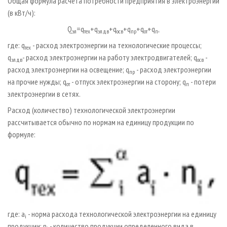
Общая формула расчета потребности предприятия в электроэнергии
(в кВт/ч):
Q
=q
+q
+q
+q
+q
+q
,
эл
тех
эл.дв
осв
пр
от
п
где: q
- расход электроэнергии на технологические процессы;
тех
q
- расход электроэнергии на работу электродвигателей; q
-
эл.дв
осв
расход электроэнергии на освещение; q
- расход электроэнергии
пр
на прочие нужды; q
- отпуск электроэнергии на сторону; q
- потери
от
п
электроэнергии в сетях.
Расход (количество) технологической электроэнергии
рассчитывается обычно по нормам на единицу продукции по
формуле:
где: a
- норма расхода технологической электроэнергии на единицу
i
продукции; n
- количество продукции определенного вида в