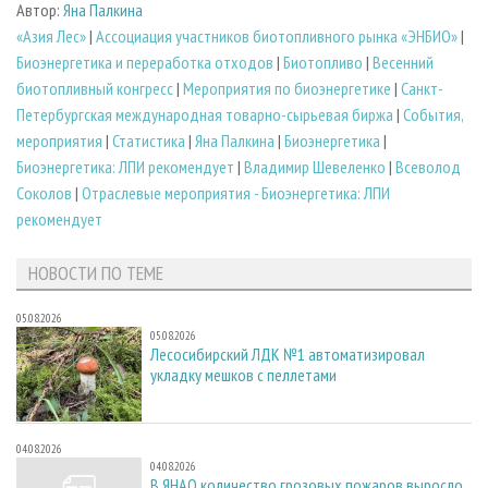
Автор:
Яна Палкина
«Азия Лес»
|
Ассоциация участников биотопливного рынка «ЭНБИО»
|
Биoэнергетика и переработка отходов
|
Биотопливо
|
Весенний
биотопливный конгресс
|
Мероприятия по биоэнергетике
|
Санкт-
Петербургская международная товарно-сырьевая биржа
|
События,
мероприятия
|
Статистика
|
Яна Палкина
|
Биоэнергетика
|
Биоэнергетика: ЛПИ рекомендует
|
Владимир Шевеленко
|
Всеволод
Соколов
|
Отраслевые мероприятия - Биоэнергетика: ЛПИ
рекомендует
НОВОСТИ ПО ТЕМЕ
05.08.2026
05.08.2026
Лесосибирский ЛДК №1 автоматизировал
укладку мешков с пеллетами
04.08.2026
04.08.2026
В ЯНАО количество грозовых пожаров выросло