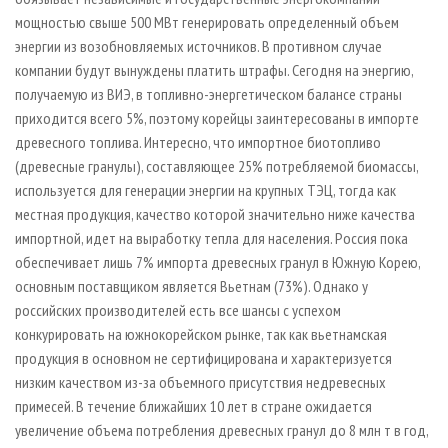
мощностью свыше 500 МВт генерировать определенный объем
энергии из возобновляемых источников. В противном случае
компании будут вынуждены платить штрафы. Сегодня на энергию,
получаемую из ВИЭ, в топливно-энергетическом балансе страны
приходится всего 5%, поэтому корейцы заинтересованы в импорте
древесного топлива. Интересно, что импортное биотопливо
(древесные гранулы), составляющее 25% потребляемой биомассы,
используется для генерации энергии на крупных ТЭЦ, тогда как
местная продукция, качество которой значительно ниже качества
импортной, идет на выработку тепла для населения. Россия пока
обеспечивает лишь 7% импорта древесных гранул в Южную Корею,
основным поставщиком является Вьетнам (73%). Однако у
российских производителей есть все шансы с успехом
конкурировать на южнокорейском рынке, так как вьетнамская
продукция в основном не сертифицирована и характеризуется
низким качеством из-за объемного присутствия недревесных
примесей. В течение ближайших 10 лет в стране ожидается
увеличение объема потребления древесных гранул до 8 млн т в год,