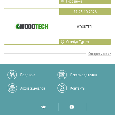
Порденоне
22-25.10.2026
WOODTECH
Стамбул, Турция
Смотреть все
Подписка
Рекламодателям
Архив журналов
Контакты