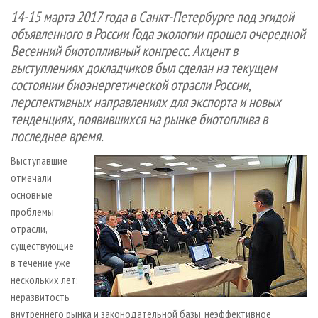
СУШКА ДРЕВЕСИНЫ
ПЕРСОНЫ
КОНТАКТЫ
РЕКЛАМА
14-15 марта 2017 года в Санкт-Петербурге под эгидой
объявленного в России Года экологии прошел очередной
ПРОИЗВОДСТВО ДРЕВЕСНЫХ ПЛИТ
МОБИЛЬНЫЕ ВЫСТАВКИ
РЕКЛАМА НА САЙТЕ
Весенний биотопливный конгресс. Акцент в
ДЕРЕВЯННОЕ ДОМОСТРОЕНИЕ
ОФИЦИАЛЬНЫЕ ДЕЛЕГАЦИИ
выступлениях докладчиков был сделан на текущем
ПРОИЗВОДСТВО МЕБЕЛИ
ПРИОРИТЕТНЫЕ ИНВЕСТПРОЕКТЫ
состоянии биоэнергетической отрасли России,
перспективных направлениях для экспорта и новых
БИОЭНЕРГЕТИКА
RUSSIAN FORESTRY REVIEW
тенденциях, появившихся на рынке биотоплива в
ЦБП
ГАЗЕТА ЛЕСПРОМФОРУМ
последнее время.
ИНСТРУМЕНТ И МАТЕРИАЛЫ
БИБЛИОТЕКА СПЕЦИАЛИСТА
Выступавшие
отмечали
основные
проблемы
отрасли,
существующие
в течение уже
нескольких лет:
неразвитость
внутреннего рынка и законодательной базы, неэффективное