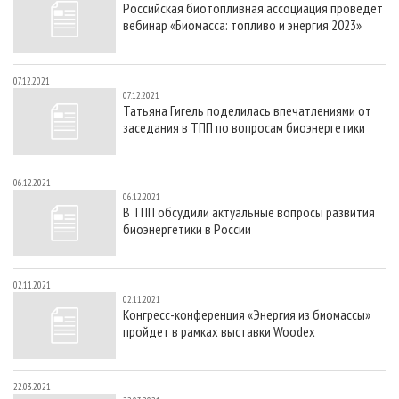
Российская биотопливная ассоциация проведет
СУШКА ДРЕВЕСИНЫ
ПЕРСОНЫ
КОНТАКТЫ
РЕКЛАМА
вебинар «Биомасса: топливо и энергия 2023»
ПРОИЗВОДСТВО ДРЕВЕСНЫХ ПЛИТ
МОБИЛЬНЫЕ ВЫСТАВКИ
РЕКЛАМА НА САЙТЕ
ДЕРЕВЯННОЕ ДОМОСТРОЕНИЕ
ОФИЦИАЛЬНЫЕ ДЕЛЕГАЦИИ
07.12.2021
07.12.2021
ПРОИЗВОДСТВО МЕБЕЛИ
ПРИОРИТЕТНЫЕ ИНВЕСТПРОЕКТЫ
Татьяна Гигель поделилась впечатлениями от
заседания в ТПП по вопросам биоэнергетики
БИОЭНЕРГЕТИКА
RUSSIAN FORESTRY REVIEW
ЦБП
ГАЗЕТА ЛЕСПРОМФОРУМ
06.12.2021
ИНСТРУМЕНТ И МАТЕРИАЛЫ
БИБЛИОТЕКА СПЕЦИАЛИСТА
06.12.2021
В ТПП обсудили актуальные вопросы развития
биоэнергетики в России
02.11.2021
02.11.2021
Конгресс-конференция «Энергия из биомассы»
пройдет в рамках выставки Woodex
22.03.2021