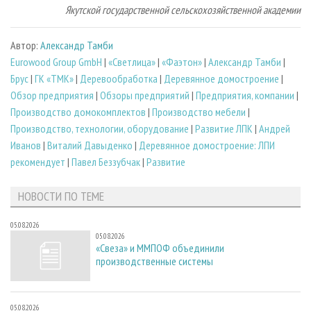
Якутской государственной сельскохозяйственной академии
Автор:
Александр Тамби
Eurowood Group GmbH
|
«Светлица»
|
«Фаэтон»
|
Александр Тамби
|
Брус
|
ГК «ТМК»
|
Деревообработка
|
Деревянное домостроение
|
Обзор предприятия
|
Обзоры предприятий
|
Предприятия, компании
|
Производство домокомплектов
|
Производство мебели
|
Производство, технологии, оборудование
|
Развитие ЛПК
|
Андрей
Иванов
|
Виталий Давыденко
|
Деревянное домостроение: ЛПИ
рекомендует
|
Павел Беззубчак
|
Развитие
НОВОСТИ ПО ТЕМЕ
05.08.2026
05.08.2026
«Свеза» и ММПОФ объединили
производственные системы
05.08.2026