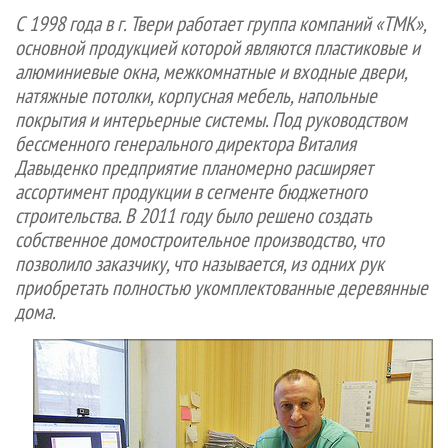
СУШКА ДРЕВЕСИНЫ
ПЕРСОНЫ
КОНТАКТЫ
РЕКЛАМА
С 1998 года в г. Твери работает группа компаний «ТМК»,
основной продукцией которой являются пластиковые и
ПРОИЗВОДСТВО ДРЕВЕСНЫХ ПЛИТ
МОБИЛЬНЫЕ ВЫСТАВКИ
РЕКЛАМА НА САЙТЕ
алюминиевые окна, межкомнатные и входные двери,
ДЕРЕВЯННОЕ ДОМОСТРОЕНИЕ
ОФИЦИАЛЬНЫЕ ДЕЛЕГАЦИИ
натяжные потолки, корпусная мебель, напольные
ПРОИЗВОДСТВО МЕБЕЛИ
ПРИОРИТЕТНЫЕ ИНВЕСТПРОЕКТЫ
покрытия и интерьерные системы. Под руководством
бессменного генерального директора Виталия
БИОЭНЕРГЕТИКА
RUSSIAN FORESTRY REVIEW
Давыденко предприятие планомерно расширяет
ЦБП
ГАЗЕТА ЛЕСПРОМФОРУМ
ассортимент продукции в сегменте бюджетного
ИНСТРУМЕНТ И МАТЕРИАЛЫ
строительства. В 2011 году было решено создать
БИБЛИОТЕКА СПЕЦИАЛИСТА
собственное домостроительное производство, что
позволило заказчику, что называется, из одних рук
приобретать полностью укомплектованные деревянные
дома.