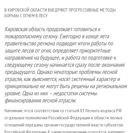
СУШКА ДРЕВЕСИНЫ
ПЕРСОНЫ
КОНТАКТЫ
РЕКЛАМА
В КИРОВСКОЙ ОБЛАСТИ ВНЕДРЯЮТ ПРОГРЕССИВНЫЕ МЕТОДЫ
ПРОИЗВОДСТВО ДРЕВЕСНЫХ ПЛИТ
МОБИЛЬНЫЕ ВЫСТАВКИ
РЕКЛАМА НА САЙТЕ
БОРЬБЫ С ОГНЕМ В ЛЕСУ
ДЕРЕВЯННОЕ ДОМОСТРОЕНИЕ
ОФИЦИАЛЬНЫЕ ДЕЛЕГАЦИИ
Кировская область продолжает готовиться к
ПРОИЗВОДСТВО МЕБЕЛИ
ПРИОРИТЕТНЫЕ ИНВЕСТПРОЕКТЫ
пожароопасному сезону. Ежегодно в конце лета
правительство региона подводит итоги работы по
БИОЭНЕРГЕТИКА
RUSSIAN FORESTRY REVIEW
защите лесов от огня, определяет приоритетные
ЦБП
ГАЗЕТА ЛЕСПРОМФОРУМ
направления на будущее, и работа по подготовке к
ИНСТРУМЕНТ И МАТЕРИАЛЫ
БИБЛИОТЕКА СПЕЦИАЛИСТА
следующему сезону начинается сразу после окончания
предыдущего. Однако некоторые проблемы лесной
отрасли, как выясняется, носят системный характер и
принципиально не могут быть решены на региональном
уровне. Одна из них – недостатки системы
финансирования лесной отрасли.
Напомним, что в соответствии со статьей 83 Лесного кодекса РФ
отдельные полномочия Российской Федерации в области лесных
отношений переданы органам государственной власти субъектов
Российской Федерации. К таким полномочиям относятся, например,