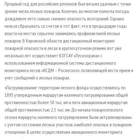
Прошлый год для российских регионов был весьма удачным с точки
зрения числа лесных пожаров. Конечно, во многом помогла погода,
дождливое лето сильно снизило опасность возгораний. Однако
нельзя сбрасывать со счетов и тот факт, что в предыдущие годы
власти на местах серьезно занимались профилактикой лесных
пожаров. В Кировской области дистанционный мониторинг
пожарной опасности в лесах в круглосуточном режиме вот уже
несколько лет осуществляет КОГСАУ «Лесоохрана» с
использованием информационной системы дистанционного
мониторинга лесов «ИСДМ – Рослесхоз», позволяющей вести прием и
учет сообщений о лесных пожарах.
«Патрулирование территории лесного фонда осуществлялось по
1895 утвержденным маршрутам наземного патрулирования общей
протяженностью более 58 тыс. км и пяти авиационным маршрутам
общей протяженностью 2,5 тыс. км. До начала пожароопасного
сезона маршруты наземного патрулирования были актуализированы
с учетом состояния лесных участков, наиболее опасных в пожарном
отношении. В целях осуществления авиационного мониторинга