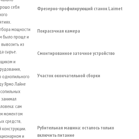
орошо себя
Фрезерно-профилирующий станок Laimet
ного
ятиях.
отбора мощности
Покрасочная камера
м было проще и
 вывозить из
да сырье.
Смонтированное заточное устройство
рщиком и
рудования,
Участок окончательной сборки
о однопильного
ду Ярмо Лайне
есопильных
д занимал
ловека: сам
ым моментом
ых средств,
Рубительная машина: осталось только
 конструкции.
включить питание
тационарном и