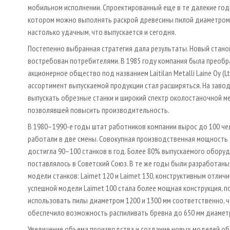
мобильном исполнении. Спроектированный еще в те далекие годы
котором можно выполнять раскрой древесины пилой диаметром 
настолько удачным, что выпускается и сегодня.
Постепенно выбранная стратегия дала результаты. Новый стано
востребован потребителями. В 1985 году компания была преобр
акционерное общество под названием Laitilan Metalli Laine Oy (Ltd
ассортимент выпускаемой продукции стал расширяться. На заво
выпускать обрезные станки и широкий спектр околостаночной м
позволявшей повысить производительность.
В 1980–1990-е годы штат работников компании вырос до 100 че
работали в две смены. Совокупная производственная мощность
достигла 90–100 станков в год. Более 80% выпускаемого обору
поставлялось в Советский Союз. В те же годы были разработаны
модели станков: Laimet 120 и Laimet 130, конструктивным отлич
успешной модели Laimet 100 стала более мощная конструкция, 
использовать пилы диаметром 1200 и 1300 мм соответственно, 
обеспечило возможность распиливать бревна до 650 мм диамет
Увеличение объема производства и создание новых моделей о