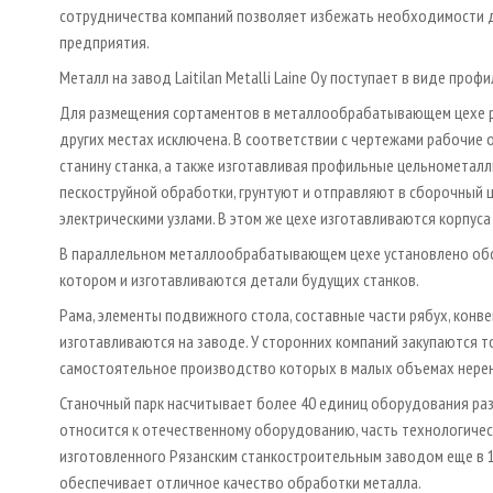
сотрудничества компаний позволяет избежать необходимости д
предприятия.
Металл на завод Laitilan Metalli Laine Oy поступает в виде проф
Для размещения сортаментов в металлообрабатывающем цехе ра
других местах исключена. В соответствии с чертежами рабочие 
станину станка, а также изготавливая профильные цельнометал
пескоструйной обработки, грунтуют и отправляют в сборочный 
электрическими узлами. В этом же цехе изготавливаются корпус
В параллельном металлообрабатывающем цехе установлено обор
котором и изготавливаются детали будущих станков.
Рама, элементы подвижного стола, составные части рябух, конв
изготавливаются на заводе. У сторонних компаний закупаются т
самостоятельное производство которых в малых объемах нере
Станочный парк насчитывает более 40 единиц оборудования раз
относится к отечественному оборудованию, часть технологичес
изготовленного Рязанским станкостроительным заводом еще в 1
обеспечивает отличное качество обработки металла.