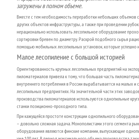
загружены в полном объеме.
Вместе с тем необходимость переработки небольших объемов сы
других объектов инфраструктуры, а также при проведении рубо
нерационально использовать лесопильное оборудование прохо
сортировки бревен по диаметру. Раскрой подобного сырья раци
помощью мобильных лесопильных установок, которые успешно ис
Малое лесопиление с большой историей
Ориентированность крупных лесопильных предприятий на экспо
пиломатериалов привела к тому, что большая часть пиломатери
внутреннего потребления в России вырабатывается на малых и 
лесопильных предприятиях. На значительной части этих заводо
производства пиломатериалов используются однопильные круг
станки позиционно-проходного типа.
При кажущейся простоте конструкции однопильного оборудован
– довольно сложная задача. Монополистами этого сегмента рын
оборудования являются финские компании, выпускающие одноп
уже 100 лет. В период максимального объема производства таки