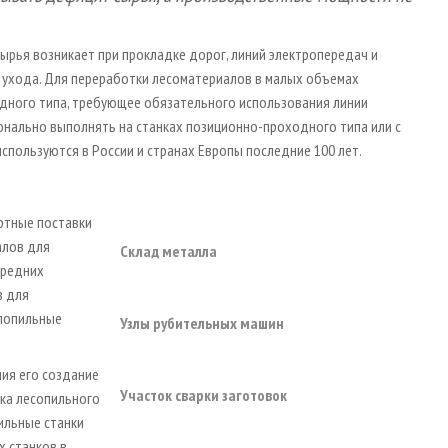
рья возникает при прокладке дорог, линий электропередач и
к ухода. Для переработки лесоматериалов в малых объемах
дного типа, требующее обязательного использования линии
онально выполнять на станках позиционно-проходного типа или с
пользуются в России и странах Европы последние 100 лет.
ртные поставки
алов для
Склад металла
средних
в для
лопильные
Узлы рубительных машин
ия его создание
Участок сварки заготовок
ка лесопильного
ильные станки
х станков в