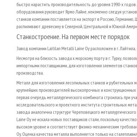
быстро нарастить производительность до уровня 1990-х годов.
оборудования руководит Ярмо Лайне, неизменно следуя установ
станков компании поставляется на экспорт в Россию, Германию, 
распиливают древесину в Северной, Центральной и Южной Америк
Станкостроение. На первом месте порядок
Завод компании Laitilan Metalli Laine Oy расположен в г. Лайтила
Несмотря на близость завода к морскому порту в г. Турку, поз
импортными поставщиками, для изготовления элементов станко
производства.
Металл для изготовления лесопильных станков и рубительных ма
крупнейших производителей высокопрочных и конструкционных 
первая очередь металлургического комбината строилась при уча
исследовательского и проектного института строительных металл
завода аналогична структуре Череповецкого металлургического к
Laine Oy не искала новых поставщиков стали, поскольку качеств
высоком уровне и соответствует физико-механическим требования
Oy. Оценка качества металла выполняется только на сталеплавил