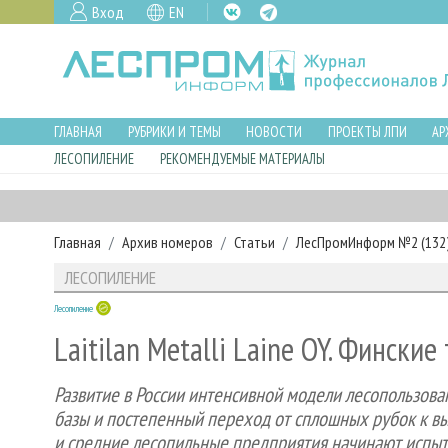
Вход
EN
ГЛАВНАЯ
РУБРИКИ И ТЕМЫ
НОВОСТИ
ПРОЕКТЫ ЛПИ
АР
ЛЕСОПИЛЕНИЕ
РЕКОМЕНДУЕМЫЕ МАТЕРИАЛЫ
Главная
Архив номеров
Статьи
ЛесПромИнформ №2 (132),
ЛЕСОПИЛЕНИЕ
Лесопиление
Laitilan Metalli Laine OY. Фински
Развитие в России интенсивной модели лесопользов
базы и постепенный переход от сплошных рубок к вы
и средние лесопильные предприятия начинают испыт