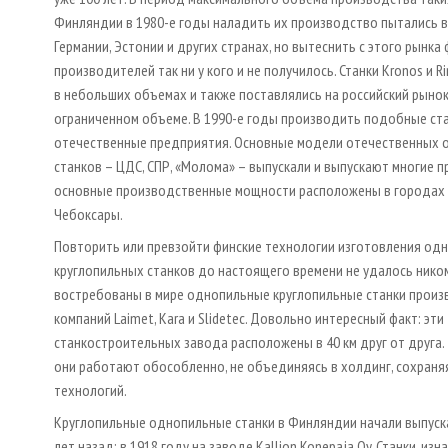
Финляндии в 1980-е годы наладить их производство пытались в
Германии, Эстонии и других странах, но вытеснить с этого рынка
производителей так ни у кого и не получилось. Станки Kronos и R
в небольших объемах и также поставлялись на российский рынок,
ограниченном объеме. В 1990-е годы производить подобные ста
отечественные предприятия. Основные модели отечественных
станков – ЦДС, СПР, «Молома» – выпускали и выпускают многие п
основные производственные мощности расположены в городах 
Чебоксары.
Повторить или превзойти финские технологии изготовления од
круглопильных станков до настоящего времени не удалось нико
востребованы в мире однопильные круглопильные станки произ
компаний Laimet, Kara и Slidetec. Довольно интересный факт: эти
станкостроительных завода расположены в 40 км друг от друга. 
они работают обособленно, не объединяясь в холдинг, сохраня
технологий.
Круглопильные однопильные станки в Финляндии начали выпуск
лет назад: в 1918 году на заводе Kallion Konepaja Oy. Станки, из