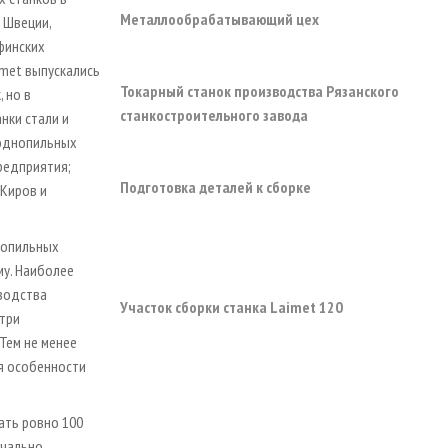
Металлообрабатывающий цех
 Швеции,
 финских
imet выпускались
Токарный станок производства Рязанского
 но в
станкостроительного завода
нки стали и
 однопильных
редприятия;
Подготовка деталей к сборке
Киров и
нопильных
му. Наиболее
водства
Участок сборки станка Laimet 120
 три
Тем не менее
я особенности
ать ровно 100
начально