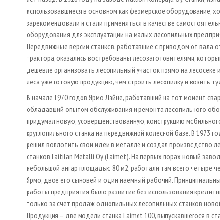
использовавшиеся в основном как фермерское оборудование, х
зарекомендовали и стали применяться в качестве самостоятель
оборудования для эксплуатации на малых лесопильных предпри
Передвижные версии станков, работавшие с приводом от вала 
трактора, оказались востребованы лесозаготовителями, которы
дешевле организовать лесопильный участок прямо на лесосеке и
леса уже готовую продукцию, чем строить лесопилку и возить ту
В начале 1970 годов Ярмо Лайне, работавший на тот момент сва
обладавший опытом обслуживания и ремонта лесопильного обо
придумал новую, усовершенствованную, конструкцию мобильног
круглопильного станка на передвижной колесной базе. В 1973 го
решил воплотить свои идеи в металле и создал производство л
станков Laitilan Metalli Оy (Laimet). На первых порах новый заво
небольшой ангар площадью 80 м2, работали там всего четыре че
Ярмо, двое его сыновей и один наемный рабочий. Принципиальн
работы предприятия было развитие без использования кредитн
только за счет продаж однопильных лесопильных станков новой
Продукция – две модели станка Laimet 100, выпускавшегося в с