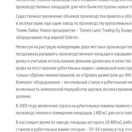
производственных площадей, для чего были построены новые п
Существенное увеличение объемов производства привело к обос
в эксплуатацию еще один завод по производству круглопильных
Томми Лайне. Новое предприятие – Tommi Laine Trading Oy, базир
оборудование под маркой Slidetec.
Несмотря на растущую конкуренцию двух местных производителей 
продолжала расширять производственные площади и наращивать
рынка и учитывая использование финнами древесины в качестве
права на изготовление рубительных машин с уникальной констр
только обрезки пиломатериалов, но и бревна диаметром до 430 м
Комплект оборудования – лесопильный станок и рубительная ма
возможность комплексной переработки круглых лесоматериалов н
делянке.
В 2003 году увеличение спроса на рубительные машины привел
производственного помещения площадью 1400 м2 для изготовле
В настоящее время на заводе, площадь которого 10 400 м2, раб
станков и рубительных машин сегодня – 50–60 единиц в год, 