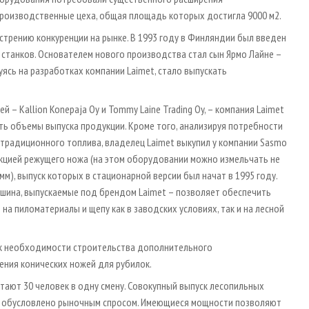
роизводственные цеха, общая площадь которых достигла 9000 м2.
трению конкуренции на рынке. В 1993 году в Финляндии был введен
 станков. Основателем нового производства стал сын Ярмо Лайне –
уясь на разработках компании Laimet, стало выпускать
– Kallion Konepaja Oy и Tommy Laine Trading Oy, – компания Laimet
 объемы выпуска продукции. Кроме того, анализируя потребности
 традиционного топлива, владелец Laimet выкупил у компании Sasmo
укцией режущего ножа (на этом оборудовании можно измельчать не
м), выпуск которых в стационарной версии был начат в 1995 году.
шина, выпускаемые под брендом Laimet – позволяет обеспечить
а пиломатериалы и щепу как в заводских условиях, так и на лесной
о к необходимости строительства дополнительного
ния конических ножей для рубилок.
отают 30 человек в одну смену. Совокупный выпуск лесопильных
что обусловлено рыночным спросом. Имеющиеся мощности позволяют