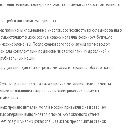
ополнительных проверок на участке приемки станкостроительного
иля, труб и листовых материалов.
зграничены специальные участки, возможность их складирования в
осуществляют в цехе резку и сварку металла, формируя будущую
лические элементы. После сварки заготовки зачищают методом
цех для комплектации подвижными элементами, гидравликой и
а рубительных машин.
удование для сварки, резки металла и токарной обработки, на
ейеры и транспортеры, а также прочие металлические элементы
олько подшипники, гидравлика и электрические элементы,
нтабельно.
ных производителей. Хотя в России привыкли с недоверием
ких операций выполняется с помощью токарного станка,
995 году. В умелых руках специалистов предприятия станок