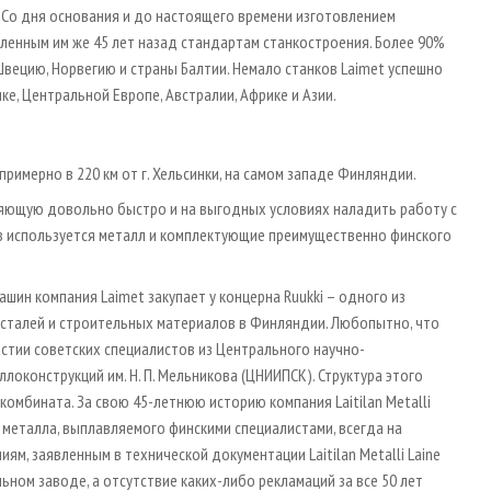
 Со дня основания и до настоящего времени изготовлением
ленным им же 45 лет назад стандартам станкостроения. Более 90%
Швецию, Норвегию и страны Балтии. Немало станков Laimet успешно
е, Центральной Европе, Австралии, Африке и Азии.
, примерно в 220 км от г. Хельсинки, на самом западе Финляндии.
воляющую довольно быстро и на выгодных условиях наладить работу с
в используется металл и комплектующие преимущественно финского
шин компания Laimet закупает у концерна Ruukki – одного из
сталей и строительных материалов в Финляндии. Любопытно, что
стии советских специалистов из Центрального научно-
оконструкций им. Н. П. Мельникова (ЦНИИПСК). Структура этого
омбината. За свою 45-летнюю историю компания Laitilan Metalli
о металла, выплавляемого финскими специалистами, всегда на
м, заявленным в технической документации Laitilan Metalli Laine
ьном заводе, а отсутствие каких-либо рекламаций за все 50 лет