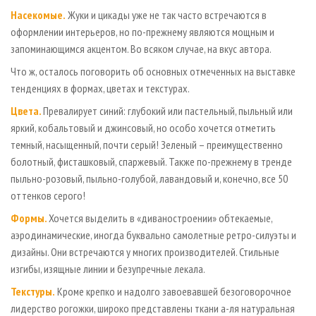
Насекомые.
Жуки и цикады уже не так часто встречаются в
оформлении интерьеров, но по-прежнему являются мощным и
запоминающимся акцентом. Во всяком случае, на вкус автора.
Что ж, осталось поговорить об основных отмеченных на выставке
тенденциях в формах, цветах и текстурах.
Цвета.
Превалирует синий: глубокий или пастельный, пыльный или
яркий, кобальтовый и джинсовый, но особо хочется отметить
темный, насыщенный, почти серый! Зеленый – преимущественно
болотный, фисташковый, спаржевый. Также по-прежнему в тренде
пыльно-розовый, пыльно-голубой, лавандовый и, конечно, все 50
оттенков серого!
Формы.
Хочется выделить в «диваностроении» обтекаемые,
аэродинамические, иногда буквально самолетные ретро-силуэты и
дизайны. Они встречаются у многих производителей. Стильные
изгибы, изящные линии и безупречные лекала.
Текстуры.
Кроме крепко и надолго завоевавшей безоговорочное
лидерство рогожки, широко представлены ткани а-ля натуральная