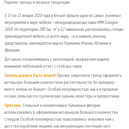
Горячие тренды и модные тенденции
СУШКА ДРЕВЕСИНЫ
ПЕРСОНЫ
КОНТАКТЫ
РЕКЛАМА
ПРОИЗВОДСТВО ДРЕВЕСНЫХ ПЛИТ
МОБИЛЬНЫЕ ВЫСТАВКИ
РЕКЛАМА НА САЙТЕ
С 15 по 21 января 2018 года в Кельне прошло одно из самых значимых
мероприятий в мире мебели – международная выставка IMM Cologne
ДЕРЕВЯННОЕ ДОМОСТРОЕНИЕ
ОФИЦИАЛЬНЫЕ ДЕЛЕГАЦИИ
2
2018. На территории 280 тыс. м
в 12 павильонах расположились стенды
ПРОИЗВОДСТВО МЕБЕЛИ
ПРИОРИТЕТНЫЕ ИНВЕСТПРОЕКТЫ
производителей мебели со всего мира, – в основном, конечно,
БИОЭНЕРГЕТИКА
RUSSIAN FORESTRY REVIEW
представлены законодатели мод из Германии, Италии, Испании и
Франции.
ЦБП
ГАЗЕТА ЛЕСПРОМФОРУМ
Детально ознакомившись с экспозицией, предлагаем вашему
ИНСТРУМЕНТ И МАТЕРИАЛЫ
БИБЛИОТЕКА СПЕЦИАЛИСТА
вниманию небольшой отчет с этой выставки.
Зелень должна быть живой!
Прочно закрепился тренд оформлять
интерьеры большим количеством растительности, по принципу –
много зелени не бывает. Особой популярностью, как и в прошлом
сезоне, пользуются тропические пальмы, монстеры и папоротники.
Оригами.
Стильные и ненавязчивые бумажные фигурки
использовались в оформлении интерьеров большого количества
стендов. Особой популярностью пользовались знакомые нам с
детства кораблики, видимо, как визуализация сентенции «все