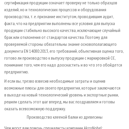
сертификация продукции означает проверку не только образцов
изделий, но и технологических процессов и оборудования
производства, т. е. признание институтом, проводившим аудит,
факта, что на предприятии выполнены все условия для выпуска
продукции стабильно высокого качества, исключающие случайный
брак или отклонения от стандартов качества. Поэтому для
проверяемой стороны обязательны знание основополагающего
документа EN 14080:2013, его требований, объективная оценка того,
готово ли производство к выпуску продукции с маркировкой СЄ,
понимание того, чем его надо дооснастить и во что это обойдется
предприятию.
И если вы, трезво взвесив необходимые затраты и оценив
возможные плюсы для своего предприятия, которые заключаются
в выходе на новый технологический уровень и экспортные рынки,
решили сделать этот шаг вперед, мы вас поздравляем и готовы
оказать всевозможную поддержку.
Производство клееной балки из древесины
Чем могут вам помочь специалисты компании AkzoNobel: