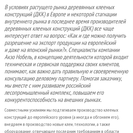
СУШКА ДРЕВЕСИНЫ
ПЕРСОНЫ
КОНТАКТЫ
РЕКЛАМА
В условиях растущего рынка деревянных клееных
конструкций (ДКК) в Европе и некоторой стагнации
ПРОИЗВОДСТВО ДРЕВЕСНЫХ ПЛИТ
МОБИЛЬНЫЕ ВЫСТАВКИ
РЕКЛАМА НА САЙТЕ
внутреннего рынка в последнее время производителей
ДЕРЕВЯННОЕ ДОМОСТРОЕНИЕ
ОФИЦИАЛЬНЫЕ ДЕЛЕГАЦИИ
деревянных клееных конструкций (ДКК) все чаще
ПРОИЗВОДСТВО МЕБЕЛИ
ПРИОРИТЕТНЫЕ ИНВЕСТПРОЕКТЫ
интересует ответ на вопрос: «Как и где можно получить
разрешение на экспорт продукции на европейский
БИОЭНЕРГЕТИКА
RUSSIAN FORESTRY REVIEW
и даже на японский рынки?». Специалисты компании
ЦБП
ГАЗЕТА ЛЕСПРОМФОРУМ
Акзо Нобель, в концепцию деятельности которой входит
ИНСТРУМЕНТ И МАТЕРИАЛЫ
техническая и сервисная поддержка своих клиентов,
БИБЛИОТЕКА СПЕЦИАЛИСТА
понимают, как важно дать правильную и своевременную
консультацию деловому партнеру. Помогая заказчику,
мы вместе с ним развиваем российский
лесопромышленный комплекс, повышаем его
конкурентоспособность на внешних рынках.
Совместными усилиями мы подтягиваем производство клееных
конструкций до европейского уровня (а иногда и обгоняем его),
внедряем в производство новые клеи, технологии, а также
оборудование, отвечающее последним требованиям в области