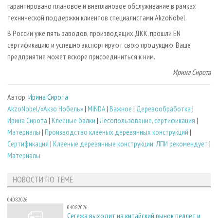
гарантировано плановое и внеплановое обслуживание в рамках
технической поддержки клиентов специалистами AkzoNobel.
В России уже пять заводов, производящих ДКК, прошли EN
сертификацию и успешно экспортируют свою продукцию. Ваше
предприятие может вскоре присоединиться к ним.
Ирина Сирота
Автор:
Ирина Сирота
AkzoNobel/«Акзо Нобель»
|
MINDA
|
Важное
|
Деревообработка
|
Ирина Сирота
|
Клееные балки
|
Лесопользование, сертификация
|
Материалы
|
Производство клееных деревянных конструкций
|
Сертификация
|
Клееные деревянные конструкции: ЛПИ рекомендует
|
Материалы
НОВОСТИ ПО ТЕМЕ
04.08.2026
04.08.2026
Сегежа выходит на китайский рынок пеллет и