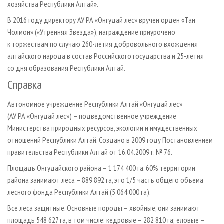
хозяйства Республики Алтай».
В 2016 году директору АУ РА «Онгудай лес» вручен орден «Тан
Чолмон» («Утренняя Звезда»), награждение приурочено
к торжествам по случаю 260-летия добровольного вхождения
алтайского народа в состав Российского государства и 25-летия
со дня образования Республики Алтай.
Справка
Автономное учреждение Республики Алтай «Онгудай лес»
(АУ РА «Онгудай лес») – подведомственное учреждение
Министерства природных ресурсов, экологии и имущественных
отношений Респуб­лики Алтай. Создано в 2009 году Постановлением
правительства Республики Алтай от 16.04.2009 г. № 76.
Площадь Онгудайского района – 1 174 400 га. 60% территории
района занимают леса – 889 892 га, это 1/5 часть общего объема
лесного фонда Республики Алтай (5 064 000 га).
Все леса защитные. Основные породы – хвойные, они занимают
площадь 548 627 га, в том числе: кедровые – 282 810 га; еловые –