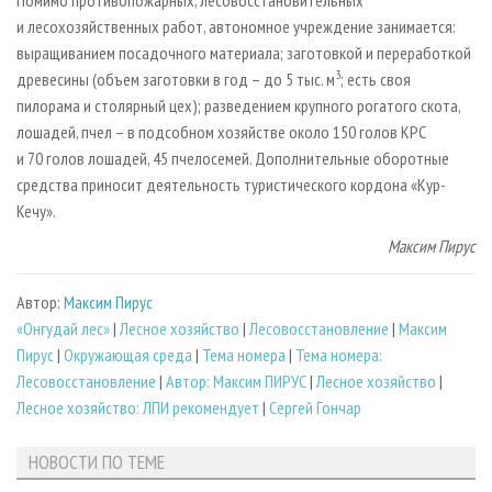
Помимо противопожарных, лесовосстановительных
и лесохозяйственных работ, автономное учреждение занимается:
выращиванием посадочного материала; заготовкой и переработкой
3
древесины (объем заготовки в год – до 5 тыс. м
; есть своя
пилорама и столярный цех); разведением крупного рогатого скота,
лошадей, пчел – в подсобном хозяйстве около 150 голов КРС
и 70 голов лошадей, 45 пчелосемей. Дополнительные оборотные
средства приносит деятельность туристического кордона «Кур-
Кечу».
Максим Пирус
Автор:
Максим Пирус
«Онгудай лес»
|
Лесное хозяйство
|
Лесовосстановление
|
Максим
Пирус
|
Окружающая среда
|
Тема номера
|
Тема номера:
Лесовосстановление
|
Автор: Максим ПИРУС
|
Лесное хозяйство
|
Лесное хозяйство: ЛПИ рекомендует
|
Сергей Гончар
НОВОСТИ ПО ТЕМЕ