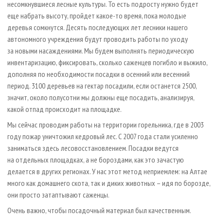
несомкнувшиеся лесные культуры. То есть подросту нужно будет
еще набрать высоту, пройдет какое-то время, пока молодые
деревья сомкнутся. Десять последующих лет лесники нашего
автономного учреждения будут проводить работы по уходу
за новыми насаждениями. Мы будем выполнять периодическую
инвентаризацию, фиксировать, сколько саженцев погибло и выжило,
дополняя по необходимости посадки в осенний или весенний
период. 3100 деревь­ев на гектар посадили, если останется 2500,
значит, около полусотни мы должны еще посадить, анализируя,
какой отпад происходит на площадке.
Мы сейчас проводим работы на территории горельника, где в 2003
году пожар уничтожил кедровый лес. С 2007 года стали усиленно
заниматься здесь лесовосстановлением. Посадки ведутся
на отдельных площадках, а не бороздами, как это зачастую
делается в других регионах. У нас этот метод неприемлем: на Алтае
много как домашнего скота, так и диких животных – идя по борозде,
они просто затаптывают саженцы.
Очень важно, чтобы посадочный материал был качественным.