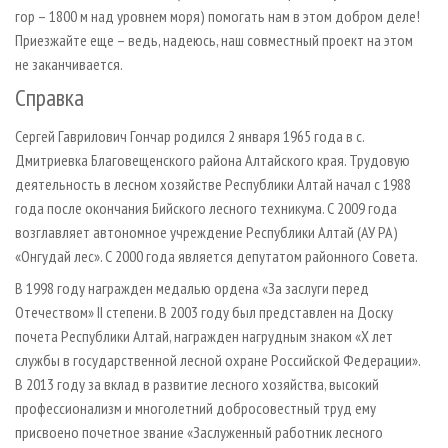
гор – 1800 м над уровнем моря) помогать нам в этом добром деле!
Приезжайте еще – ведь, надеюсь, наш совместный проект на этом
не заканчивается.
Справка
Сергей Гаврилович Гончар родился 2 января 1965 года в с.
Дмитриевка Благовещенского района Алтайского края. Трудовую
деятельность в лесном хозяйстве Республики Алтай начал с 1988
года после окончания Бийского лесного техникума. С 2009 года
возглавляет автономное учреждение Республики Алтай (АУ РА)
«Онгудай лес». С 2000 года является депутатом районного Совета.
В 1998 году награжден медалью ордена «За заслуги перед
Отечеством» II степени. В 2003 году был представлен на Доску
почета Республики Алтай, награжден нагрудным знаком «X лет
службы в государственной лесной охране Российской Федерации».
В 2013 году за вклад в развитие лесного хозяйства, высокий
профессионализм и многолетний добросовестный труд ему
присвоено почетное звание «Заслуженный работник лесного