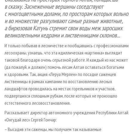
СУШКА ДРЕВЕСИНЫ
ПЕРСОНЫ
КОНТАКТЫ
РЕКЛАМА
в сказку. Заснеженные вершины соседствуют
с многоцветными долами, по просторам которых вольно
ПРОИЗВОДСТВО ДРЕВЕСНЫХ ПЛИТ
МОБИЛЬНЫЕ ВЫСТАВКИ
РЕКЛАМА НА САЙТЕ
и во множестве разгуливают самые разные животные,
ДЕРЕВЯННОЕ ДОМОСТРОЕНИЕ
ОФИЦИАЛЬНЫЕ ДЕЛЕГАЦИИ
а бирюзовая Катунь стремит свои воды меж заросших
ПРОИЗВОДСТВО МЕБЕЛИ
ПРИОРИТЕТНЫЕ ИНВЕСТПРОЕКТЫ
великолепными кедрами и лиственницами склонов...
БИОЭНЕРГЕТИКА
RUSSIAN FORESTRY REVIEW
И только побывав в лесничестве и пообщавшись с профессионалами
лесоохраны, узнаешь, что эта идиллическая «картинка» выглядит
ЦБП
ГАЗЕТА ЛЕСПРОМФОРУМ
таковой благодаря очень серьезной работе. И каждый из нас может
ИНСТРУМЕНТ И МАТЕРИАЛЫ
БИБЛИОТЕКА СПЕЦИАЛИСТА
(да пожалуй, и должен) помочь лесам Алтая оставаться богатыми
и здоровыми. Так, акция «Леруа Мерлен» по посадке саженцев
лиственницы в рамках кампании по восстановлению лесных
ландшафтов проводилась на местах горельников и участков,
подвергшихся сплошным рубкам, после которых не произошло
естественного лесовосстановления.
Рассказывает директор автономного учреждения Республики Алтай
«Онгудай лес» Сергей Гончар:
– Высадив эти саженцы, мы получаем так называемые