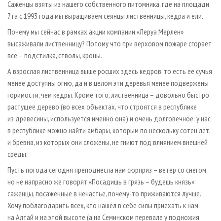
Саженцы взяты из нашего собственного питомника, где на площади
7 га с 1993 года мы выращиваем сеянцы лиственницы, кедра и ели.
Почему мы сейчас в рамках акции компании «Леруа Мерлен»
высаживали лиственницу? Потому что при верховом пожаре сгорает
все – подстилка, стволы, кроны.
А взрослая лиственница выше росших здесь кедров, то есть ее сучья
менее доступны огню, да и в целом эти деревья менее подвержены
горимости, чем кедры. Кроме того, лиственница – довольно быстро
растущее дерево (во всех объектах, что строятся в республике
из древесины, используется именно она) и очень долговечное: у нас
в республике можно найти амбары, которым по нескольку сотен лет,
и бревна, из которых они сложены, не гниют под влиянием внешней
среды.
Пусть погода сегодня преподнесла нам сюрприз – ветер со снегом,
но не напрасно же говорят «Посадишь в грязь – будешь князь»:
саженцы, посаженные в ненастье, почему-то приживаются лучше.
Хочу поблагодарить всех, кто нашел в себе силы приехать к нам
на Алтай и на этой высоте (а на Семинском перевале у подножия