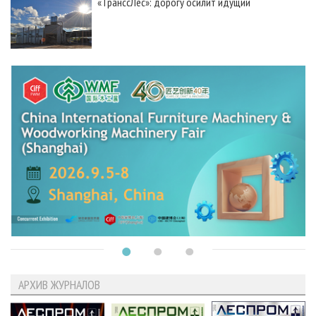
«ТранссЛес»: дорогу осилит идущий
АРХИВ ЖУРНАЛОВ