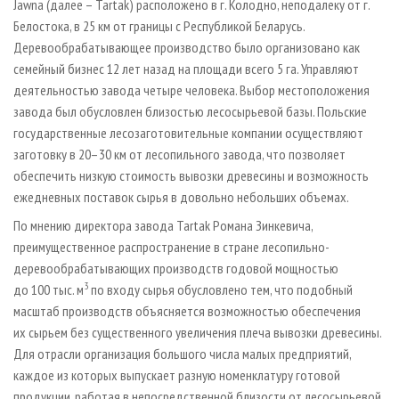
Jawna (далее – Tartak) расположено в г. Колодно, неподалеку от г.
Белостока, в 25 км от границы с Республикой Беларусь.
Деревообрабатывающее производство было организовано как
семейный бизнес 12 лет назад на площади всего 5 га. Управляют
деятельностью завода четыре человека. Выбор местоположения
завода был обусловлен близостью лесосырьевой базы. Польские
государственные лесозаготовительные компании осуществляют
заготовку в 20–30 км от лесопильного завода, что позволяет
обеспечить низкую стоимость вывозки древесины и возможность
ежедневных поставок сырья в довольно небольших объемах.
По мнению директора завода Tartak Романа Зинкевича,
преимущественное распространение в стране лесопильно-
деревообрабатывающих производств годовой мощностью
3
до 100 тыс. м
по входу сырья обусловлено тем, что подобный
масштаб производств объясняется возможностью обеспечения
их сырьем без существенного увеличения плеча вывозки древесины.
Для отрасли организация большого числа малых предприятий,
каждое из которых выпускает разную номенклатуру готовой
продукции, работая в непосредственной близости от лесосырьевой