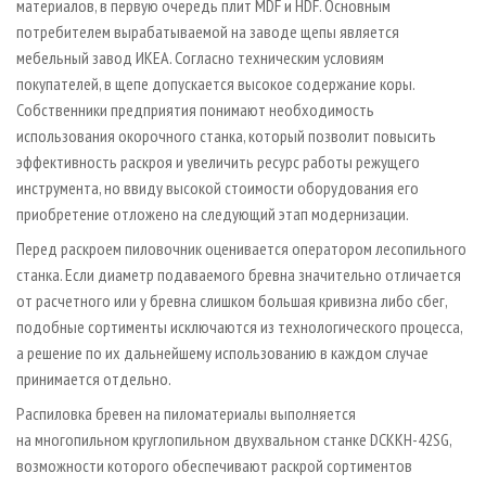
материалов, в первую очередь плит MDF и HDF. Основным
потребителем вырабатываемой на заводе щепы является
мебельный завод ИКЕА. Согласно техническим условиям
покупателей, в щепе допускается высокое содержание коры.
Собственники предприятия понимают необходимость
использования окорочного станка, который позволит повысить
эффективность раскроя и увеличить ресурс работы режущего
инструмента, но ввиду высокой стоимости оборудования его
приобретение отложено на следующий этап модернизации.
Перед раскроем пиловочник оценивается оператором лесопильного
станка. Если диаметр подаваемого бревна значительно отличается
от расчетного или у бревна слишком большая кривизна либо сбег,
подобные сортименты исключаются из технологического процесса,
а решение по их дальнейшему использованию в каждом случае
принимается отдельно.
Распиловка бревен на пиломатериалы выполняется
на многопильном круглопильном двухвальном станке DCKKH-42SG,
возможности которого обеспечивают раскрой сортиментов