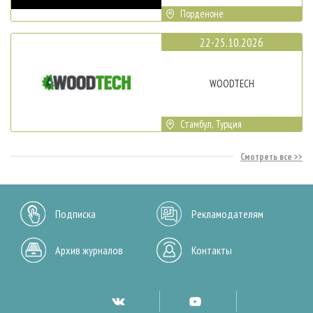
Порденоне
22-25.10.2026
WOODTECH
Стамбул, Турция
Смотреть все
Подписка
Рекламодателям
Архив журналов
Контакты