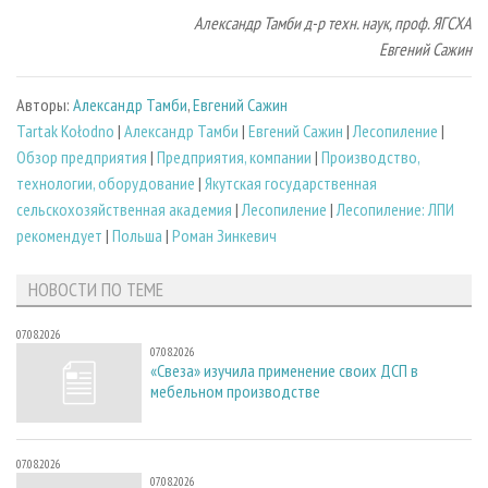
Александр Тамби д-р техн. наук, проф. ЯГСХА
Евгений Сажин
Авторы:
Александр Тамби
,
Евгений Сажин
Tartak Kołodno
|
Александр Тамби
|
Евгений Сажин
|
Лесопиление
|
Обзор предприятия
|
Предприятия, компании
|
Производство,
технологии, оборудование
|
Якутская государственная
сельскохозяйственная академия
|
Лесопиление
|
Лесопиление: ЛПИ
рекомендует
|
Польша
|
Роман Зинкевич
НОВОСТИ ПО ТЕМЕ
07.08.2026
07.08.2026
«Свеза» изучила применение своих ДСП в
мебельном производстве
07.08.2026
07.08.2026