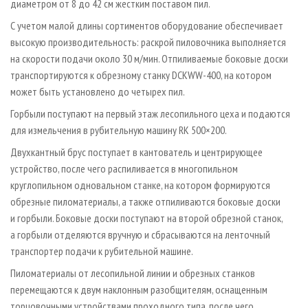
диаметром от 8 до 42 см жестким поставом пил.
С учетом малой длины сортиментов оборудование обеспечивает
высокую производительность: раскрой пиловочника выполняется
на скорости подачи около 30 м/мин. Отпиливаемые боковые доски
транспортируются к обрезному станку DCKWW-400, на котором
может быть установлено до четырех пил.
Горбыли поступают на первый этаж лесопильного цеха и подаются
для измельчения в рубительную машину RK 500×200.
Двухкантный брус поступает в кантователь и центрирующее
устройство, после чего распиливается в многопильном
круглопильном одновальном станке, на котором формируются
обрезные пиломатериалы, а также отпиливаются боковые доски
и горбыли. Боковые доски поступают на второй обрезной станок,
а горбыли отделяются вручную и сбрасываются на ленточный
транспортер подачи к рубительной машине.
Пиломатериалы от лесопильной линии и обрезных станков
перемещаются к двум наклонным разобщителям, оснащенным
торцовочными устройствами проходного типа, после чего