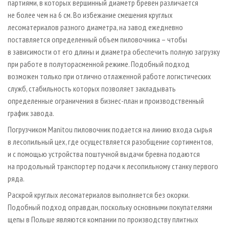
партиями, в которых вершинный диаметр бревен различается
не более чем на 6 см. Во избежание смешения круглых
лесоматериалов разного диамет­ра, на завод ежедневно
поставляется определенный объем пиловочника – чтобы
в зависимости от его длины и диаметра обеспечить полную загрузку
при работе в полуторасменной режиме. Подобный подход
возможен только при отлично отлаженной работе логистических
служб, стабильность которых позволяет закладывать
определенные ограничения в бизнес-план и производственный
график завода.
Погрузчиком Manitou пиловочник подается на линию входа сырья
в лесопильный цех, где осуществляется разобщение сортиментов,
и с помощью устройства поштучной выдачи бревна подаются
на продольный транспортер подачи к лесопильному станку первого
ряда.
Раскрой круглых лесоматериалов выполняется без окорки.
Подобный подход оправдан, поскольку основными покупателями
щепы в Польше являются компании по производству плитных