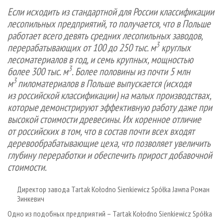
СУШКА ДРЕВЕСИНЫ
ПЕРСОНЫ
КОНТАКТЫ
РЕКЛАМА
Если исходить из стандартной для России классификации
лесопильных предприятий, то получается, что в Польше
ПРОИЗВОДСТВО ДРЕВЕСНЫХ ПЛИТ
МОБИЛЬНЫЕ ВЫСТАВКИ
РЕКЛАМА НА САЙТЕ
работает всего девять средних лесопильных заводов,
ДЕРЕВЯННОЕ ДОМОСТРОЕНИЕ
ОФИЦИАЛЬНЫЕ ДЕЛЕГАЦИИ
3
перерабатывающих от 100 до 250 тыс. м
круглых
ПРОИЗВОДСТВО МЕБЕЛИ
ПРИОРИТЕТНЫЕ ИНВЕСТПРОЕКТЫ
лесоматериалов в год, и семь крупных, мощностью
3
более 300 тыс. м
. Более половины из почти 5 млн
БИОЭНЕРГЕТИКА
RUSSIAN FORESTRY REVIEW
3
м
пиломатериалов в Польше выпускается (исходя
ЦБП
ГАЗЕТА ЛЕСПРОМФОРУМ
из российской классификации) на малых производствах,
ИНСТРУМЕНТ И МАТЕРИАЛЫ
которые демонстрируют эффективную работу даже при
БИБЛИОТЕКА СПЕЦИАЛИСТА
высокой стоимости древесины. Их коренное отличие
от российских в том, что в состав почти всех входят
деревообрабатывающие цеха, что позволяет увеличить
глубину переработки и обеспечить прирост добавочной
стоимости.
Директор завода Tartak Kołodno Sienkiewicz Spółka Jawna Роман
Зинкевич
Одно из подобных предприятий – Tartak Kołodno Sienkiewicz Spółka