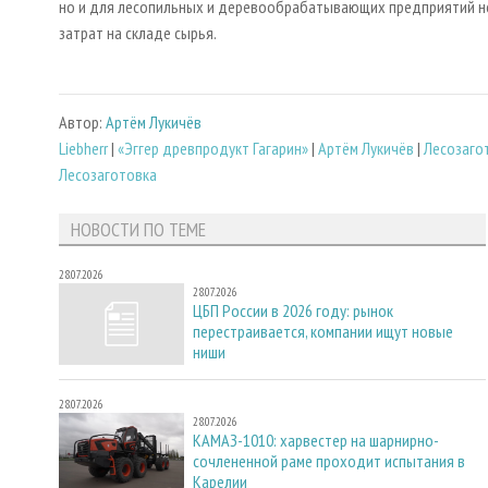
но и для лесопильных и деревообрабатывающих предприятий не
затрат на складе сырья.
Автор:
Артём Лукичёв
Liebherr
|
«Эггер древпродукт Гагарин»
|
Артём Лукичёв
|
Лесозаго
Лесозаготовка
НОВОСТИ ПО ТЕМЕ
28.07.2026
28.07.2026
ЦБП России в 2026 году: рынок
перестраивается, компании ищут новые
ниши
28.07.2026
28.07.2026
КАМАЗ-1010: харвестер на шарнирно-
сочлененной раме проходит испытания в
Карелии