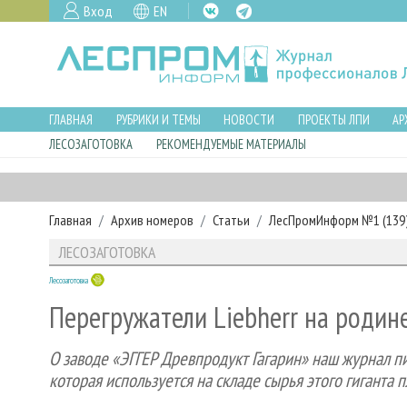
Вход
EN
ГЛАВНАЯ
РУБРИКИ И ТЕМЫ
НОВОСТИ
ПРОЕКТЫ ЛПИ
АР
ЛЕСОЗАГОТОВКА
РЕКОМЕНДУЕМЫЕ МАТЕРИАЛЫ
Главная
Архив номеров
Статьи
ЛесПромИнформ №1 (139),
ЛЕСОЗАГОТОВКА
Лесозаготовка
Перегружатели Liebherr на родин
О заводе «ЭГГЕР Древпродукт Гагарин» наш журнал пи
которая используется на складе сырья этого гиганта 