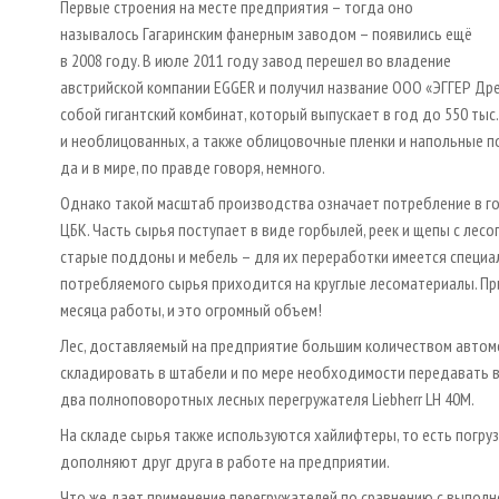
Первые строения на месте предприятия – тогда оно
называлось Гагаринским фанерным заводом – появились ещё
в 2008 году. В июле 2011 году завод перешел во владение
австрийской компании EGGER и получил название ООО «ЭГГЕР Др
собой гигантский комбинат, который выпускает в год до 550 тыс.
и необлицованных, а также облицовочные пленки и напольные п
да и в мире, по правде говоря, немного.
Однако такой масштаб производства означает потребление в го
ЦБК. Часть сырья поступает в виде горбылей, реек и щепы с ле
старые поддоны и мебель – для их переработки имеется специал
потребляемого сырья приходится на круглые лесоматериалы. Пр
месяца работы, и это огромный объем!
Лес, доставляемый на предприятие большим количеством автомо
складировать в штабели и по мере необходимости передавать в
два полноповоротных лесных перегружателя Liebherr LH 40M.
На складе сырья также используются хайлифтеры, то есть погруз
дополняют друг друга в работе на предприятии.
Что же дает применение перегружателей по сравнению с выпол