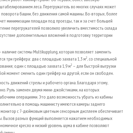
штабелированием леса. Перегружатель во многих случаях может
о поворота башни, без движения самой машины. Во-вторых, более
счет минимизации площади под проезды, так и за счет большей
тение перегружателей позволило увеличить вместимость склада
 отсутствие дополнительных вложений в подготовку территории
– наличие системы Multikupplung, которая позволяет заменить
2
тся три грейфера: два с площадью захвата 1,3 м
, со специальной
2
ования; один с площадью захвата 1,9 м
– для быстрой выгрузки
ой момент сменить один грейфер на другой, если он свободен.
ость движений стрелы и рабочего органа. Благодаря этому,
вно. Руль заменен двумя мини-джойстиками, на которых
абочими операциями. Это дало возможность убрать из кабины
ополнительно в помощь машинисту имеются камеры заднего
й монитор с 7-дюймовым цветным сенсорным дисплеем обеспечивает
ы. Вызов разных функций выполняется нажатием необходимых
ономичное кресло и низкий уровень шума в кабине позволяют
й смены.