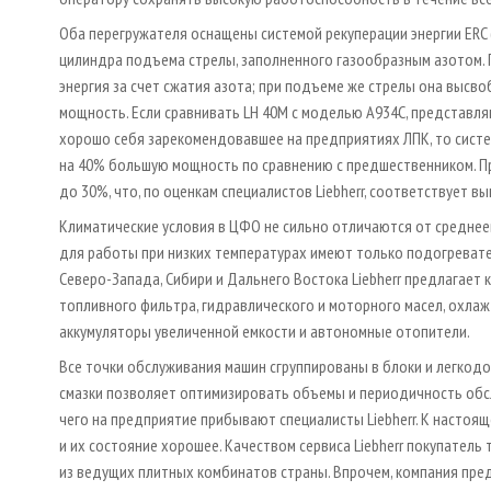
Оба перегружателя оснащены системой рекуперации энергии ERC (а
цилиндра подъема стрелы, заполненного газообразным азотом. 
энергия за счет сжатия азота; при подъеме же стрелы она выс
мощность. Если сравнивать LH 40M с моделью А934С, представля
хорошо себя зарекомендовавшее на предприятиях ЛПК, то систе
на 40% большую мощность по сравнению с предшественником. П
до 30%, что, по оценкам специалистов Liebherr, соответствует вы
Климатические условия в ЦФО не сильно отличаются от среднее
для работы при низких температурах имеют только подогреват
Северо-Запада, Сибири и Дальнего Востока Liebherr предлагае
топливного фильтра, гидравлического и моторного масел, охл
аккумуляторы увеличенной емкости и автономные отопители.
Все точки обслуживания машин сгруппированы в блоки и легкод
смазки позволяет оптимизировать объемы и периодичность обс
чего на предприятие прибывают специалисты Liebherr. К настоя
и их состояние хорошее. Качеством сервиса Liebherr покупатель 
из ведущих плитных комбинатов страны. Впрочем, компания пре