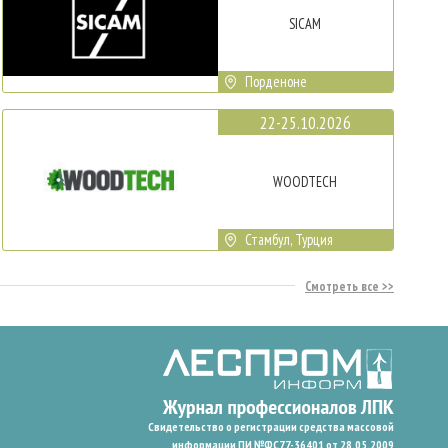
SICAM
Порденоне
22-25.10.2026
WOODTECH
Стамбул, Турция
Смотреть все
Свидетельство о регистрации средства массовой
информации ПИ №ФС77-36401 от 28.05.2009