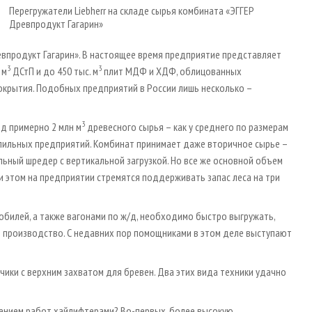
Перегружатели Liebherr на складе сырья комбината «ЭГГЕР
Древпродукт Гагарин»
евпродукт Гагарин». В настоящее время предприятие представляет
3
3
 м
ДСтП и до 450 тыс. м
плит МДФ и ХДФ, облицованных
окрытия. Подобных предприятий в России лишь несколько –
3
д примерно 2 млн м
древесного сырья – как у среднего по размерам
сопильных предприятий. Комбинат принимает даже вторичное сырье –
ьный шредер с вертикальной загрузкой. Но все же основной объем
и этом на предприятии стремятся поддерживать запас леса на три
билей, а также вагонами по ж/д, необходимо быстро выгружать,
 производство. С недавних пор помощниками в этом деле выступают
чики с верхним захватом для бревен. Два этих вида техники удачно
нением работ хайлифтерами? Во-первых, более высокую