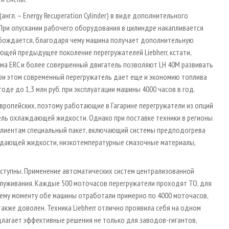
нгл. – Energy Recuperation Cylinder) в виде дополнительного
При опускании рабочего оборудования в цилиндре накапливается
вобождается, благодаря чему машина получает дополнительную
ющей предыдущее поколение перегружателей Liebherr, кстати,
ма ERC и более совершенный двигатель позволяют LH 40M развивать
ри этом современный перегружатель дает еще и экономию топлива
годе до 1,3 млн руб. при эксплуатации машины 4000 часов в год.
вропейских, поэтому работающие в Гагарине перегружатели из опций
ель охлаждающей жидкости. Однако при поставке техники в регионы
т клиентам специальный пакет, включающий системы предподогрева
аждающей жидкости, низкотемпературные смазочные материалы,
оступны. Применение автоматических систем централизованной
луживания. Каждые 500 моточасов перегружатели проходят ТО, для
щему моменту обе машины отработали примерно по 4000 моточасов,
также доволен. Техника Liebherr отлично проявила себя на одном
длагает эффективные решения не только для заводов-гигантов,