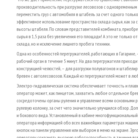
производительность при разгрузке лесовозов с одновременным 
переместить груз с автомобиля в штабель за счет одного тольк
эффективное использование пространства склада сырья, как за 
высоты штабеля. По словам представителей комбината, приобре
сырья в 1,5 раза без увеличения его площади! А это не только
склада, но и исключение лишнего пробега техники.
Одна из особенностей перегружателей, работающих в Гагарине, 
рабочий орган в течение 5 минут. На два перегружателя приходи
конструкцией челюстей, – для разгрузки полувагонов и штабелир
бревен с автолесовозов. Каждый из перегружателей может в люб
Электро-гидравлическая система обеспечивает точность и плавн
оператор может, как пинцетом, захватить любое отдельное бре
сосредоточены органы руления и управление всеми основными р
рулевую колонку, за счет чего значительно улучшился обзор. Д
и бокового вида. Установленный в кабине многофункциональны
оператора информацией обо всех важнейших параметрах машин
кнопок на панели управления или выбором в меню на экране. Эрг
оператору сохранять высокую работоспособность в течение все