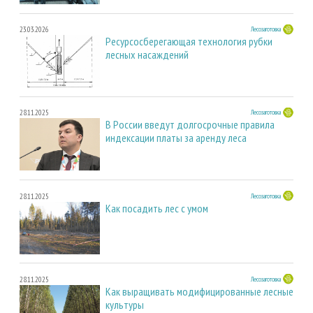
23.03.2026
Лесозаготовка
Ресурсосберегающая технология рубки
лесных насаждений
28.11.2025
Лесозаготовка
В России введут долгосрочные правила
индексации платы за аренду леса
28.11.2025
Лесозаготовка
Как посадить лес с умом
28.11.2025
Лесозаготовка
Как выращивать модифицированные лесные
культуры