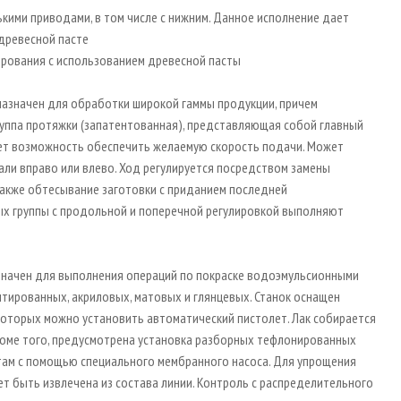
лькими приводами, в том числе с нижним. Данное исполнение дает
древесной пасте
вирования с использованием древесной пасты
дназначен для обработки широкой гаммы продукции, причем
руппа протяжки (запатентованная), представляющая собой главный
ает возможность обеспечить желаемую скорость подачи. Может
али вправо или влево. Ход регулируется посредством замены
акже обтесывание заготовки с приданием последней
х группы с продольной и поперечной регулировкой выполняют
дназначен для выполнения операций по покраске водоэмульсионными
нтированных, акриловых, матовых и глянцевых. Станок оснащен
которых можно установить автоматический пистолет. Лак собирается
роме того, предусмотрена установка разборных тефлонированных
етам с помощью специального мембранного насоса. Для упрощения
ет быть извлечена из состава линии. Контроль с распределительного