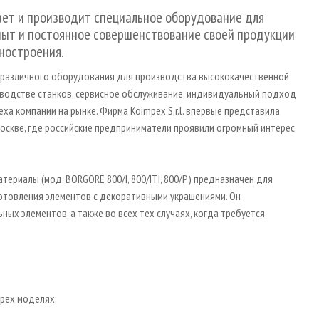
ает и производит специальное оборудование для
пыт и постоянное совершенствование своей продукции
ностроения.
 различного оборудования для производства высококачественной
зводстве станков, сервисное обслуживание, индивидуальный подход
еха компании на рынке. Фирма Koimpex S.r.l. впервые представила
 Москве, где российские предприниматели проявили огромный интерес
териалы (мод. BORGORE 800/I, 800/ITI, 800/P) предназначен для
готовления элементов с декоративными украшениями. Он
ьных элементов, а также во всех тех случаях, когда требуется
трех моделях: