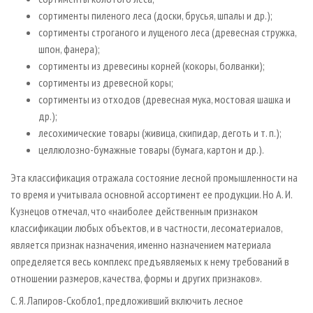
сортименты пиленого леса (доски, брусья, шпалы и др.);
сортименты строганого и лущеного леса (древесная стружка,
шпон, фанера);
сортименты из древесины корней (кокоры, болванки);
сортименты из древесной коры;
сортименты из отходов (древесная мука, мостовая шашка и
др.);
лесохимические товары (живица, скипидар, деготь и т. п.);
целлюлозно-бумажные товары (бумага, картон и др.).
Эта классификация отражала состояние лесной промышленности на
то время и учитывала основной ассортимент ее продукции. Но А. И.
Кузнецов отмечал, что «наиболее действенным признаком
классификации любых объектов, и в частности, лесоматериалов,
является признак назначения, именно назначением материала
определяется весь комплекс предъявляемых к нему требований в
отношении размеров, качества, формы и других признаков».
С. Я. Лапиров-Скобло1, предложивший включить лесное