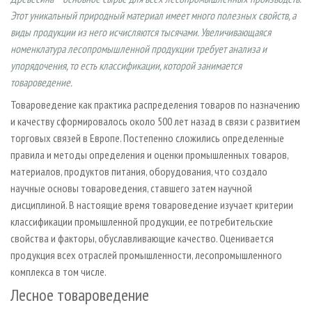
СУШКА ДРЕВЕСИНЫ
ПЕРСОНЫ
КОНТАКТЫ
РЕКЛАМА
Этот уникальный природный материал имеет много полезных свойств, а
ПРОИЗВОДСТВО ДРЕВЕСНЫХ ПЛИТ
виды продукции из него исчисляются тысячами. Увеличивающаяся
МОБИЛЬНЫЕ ВЫСТАВКИ
РЕКЛАМА НА САЙТЕ
номенклатура лесопромышленной продукции требует анализа и
ДЕРЕВЯННОЕ ДОМОСТРОЕНИЕ
ОФИЦИАЛЬНЫЕ ДЕЛЕГАЦИИ
упорядочения, то есть классификации, которой занимается
ПРОИЗВОДСТВО МЕБЕЛИ
ПРИОРИТЕТНЫЕ ИНВЕСТПРОЕКТЫ
товароведение.
БИОЭНЕРГЕТИКА
RUSSIAN FORESTRY REVIEW
Товароведение как практика распределения товаров по назначению
и качеству сформировалось около 500 лет назад в связи с развитием
ЦБП
ГАЗЕТА ЛЕСПРОМФОРУМ
торговых связей в Европе. Постепенно сложились определенные
ИНСТРУМЕНТ И МАТЕРИАЛЫ
БИБЛИОТЕКА СПЕЦИАЛИСТА
правила и методы определения и оценки промышленных товаров,
материалов, продуктов питания, оборудования, что создало
научные основы товароведения, ставшего затем научной
дисциплиной. В настоящие время товароведение изучает критерии
классификации промышленной продукции, ее потребительские
свойства и факторы, обуславливающие качество. Оценивается
продукция всех отраслей промышленности, лесопромышленного
комплекса в том числе.
Лесное товароведение