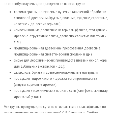
по способу получения, подразделив ее на семь групп:
лесоматериалы, получаемые путем механической обработки
стволовой древесины (круглые, пиленые, лущеные, строганые,
колотые и др. лесоматериалы);
композиционные древесные материалы (фанера, столярные и
древесно-стружечные плиты, древесно-слоистые пластики и
т. п.);
модифицированная древесина (прессованная древесина,
модифицированная синтетическими смолами и др.);
сырье для лесохимических производств (пневый осмол, кора
для дубильных экстрактов и др.);
целлюлоза, бумага и древесно-волокнистые материалы;
продукция гидролизного и дрожжевого производства
(спирты, кормовые дрожжи);
продукция лесохимических производств (канифоль, скипидар,
древесный уголь).
Эти группы продукции, по сути, не отличаются от классификации по
отраслевому признаку, предложенной С. Я. Лапировым-Скобло.