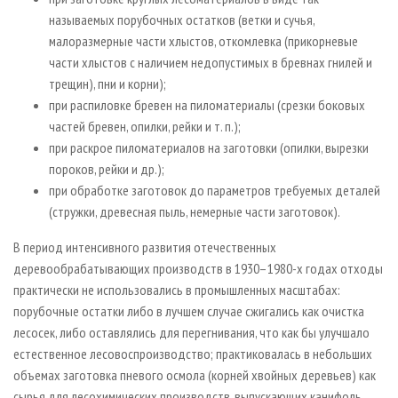
называемых порубочных остатков (ветки и сучья,
малоразмерные части хлыстов, откомлевка (прикорневые
части хлыстов с наличием недопустимых в бревнах гнилей и
трещин), пни и корни);
при распиловке бревен на пиломатериалы (срезки боковых
частей бревен, опилки, рейки и т. п.);
при раскрое пиломатериалов на заготовки (опилки, вырезки
пороков, рейки и др.);
при обработке заготовок до параметров требуемых деталей
(стружки, древесная пыль, немерные части заготовок).
В период интенсивного развития отечественных
деревообрабатывающих производств в 1930–1980-х годах отходы
практически не использовались в промышленных масштабах:
порубочные остатки либо в лучшем случае сжигались как очистка
лесосек, либо оставлялись для перегнивания, что как бы улучшало
естественное лесовоспроизводство; практиковалась в небольших
объемах заготовка пневого осмола (корней хвойных деревьев) как
сырья для лесохимических производств, выпускающих канифоль,