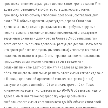
производств является растущее дерево: ствол, крона и корни. Учет
древесины, отводимой в рубку, то есть для лесозаготовки,
производится по объему стволовой древесины, составляющему
около 75% объема древесины растущего дерева. Стволовая
древесина в виде хлыста раскраивается на требуемые круг­лые
пиломатериалы, в основном пиловочник, имеющий стандартные
вершинный диаметр и длину; это не более 80% объема хлыста и
всего около 50% объема древесины растущего дерева. Получается,
что при выработке продукции (пиловочника) используется только
половина исходного сырья. Столь нерациональное использование
природного сырья можно изменить за счет введения и
регламентации стандартного понятия «деловая древесина»,
обозначающего минимальные размеры этого сырья, как это сделано
в Японии, где деловой древесиной считается отрезок (ветка)
растущего дерева длиной от 25 см и диаметром от 2 см. Такое
изменение позволяет использовать до 90–92% объема растущего
дерева. Учитывая также переработку коры деревьев как
внебалансового сырья, составляющего до 10% объема стволовой
древесины, японские лесопромышленники используют исходное