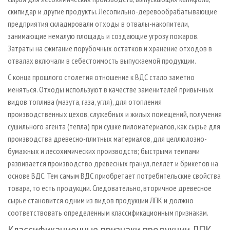
скипидар и другие продукты. Лесопильно-деревообрабатывающие
предприятия складировали отходы в отвалы-накопители,
занимающие немалую площадь и создающие угрозу пожаров.
Затраты на сжигание порубочных остатков и хранение отходов в
отвалах включали в себестоимость выпускаемой продукции.
С конца прошлого столетия отношение к ВДС стало заметно
меняться. Отходы используют в качестве заменителей привычных
видов топлива (мазута, газа, угля), для отопления
производственных цехов, служебных и жилых помещений, получения
сушильного агента (тепла) при сушке пиломатериалов, как сырье для
производства древесно-плитных материалов, для целлюлозно-
бумажных и лесохимических производств; быстрыми темпами
развивается производство древесных гранул, пеллет и брикетов на
основе ВДС. Тем самым ВДС приобретает потребительские свойства
товара, то есть продукции. Следовательно, вторичное древесное
сырье становится одним из видов продукции ЛПК и должно
соответствовать определенным классификационным признакам.
Классификационные признаки продукции ЛПК