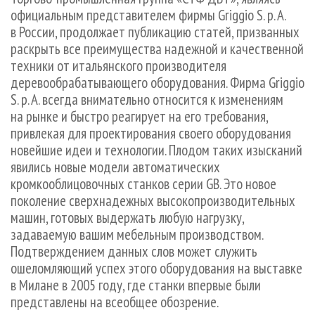
СУШКА ДРЕВЕСИНЫ
ПЕРСОНЫ
КОНТАКТЫ
РЕКЛАМА
официальным представителем фирмы Griggio S. p. A.
в России, продолжает публикацию статей, призванных
ПРОИЗВОДСТВО ДРЕВЕСНЫХ ПЛИТ
МОБИЛЬНЫЕ ВЫСТАВКИ
РЕКЛАМА НА САЙТЕ
раскрыть все преимущества надежной и качественной
ДЕРЕВЯННОЕ ДОМОСТРОЕНИЕ
ОФИЦИАЛЬНЫЕ ДЕЛЕГАЦИИ
техники от итальянского производителя
ПРОИЗВОДСТВО МЕБЕЛИ
ПРИОРИТЕТНЫЕ ИНВЕСТПРОЕКТЫ
деревообрабатывающего оборудования. Фирма Griggio
S. p. A. всегда внимательно относится к изменениям
БИОЭНЕРГЕТИКА
RUSSIAN FORESTRY REVIEW
на рынке и быстро реагирует на его требования,
ЦБП
ГАЗЕТА ЛЕСПРОМФОРУМ
привлекая для проектирования своего оборудования
новейшие идеи и технологии. Плодом таких изысканий
ИНСТРУМЕНТ И МАТЕРИАЛЫ
БИБЛИОТЕКА СПЕЦИАЛИСТА
явились новые модели автоматических
кромкооблицовочных станков серии GB. Это новое
поколение сверхнадежных высокопроизводительных
машин, готовых выдержать любую нагрузку,
задаваемую вашим мебельным производством.
Подтверждением данных слов может служить
ошеломляющий успех этого оборудования на выставке
в Милане в 2005 году, где станки впервые были
представлены на всеобщее обозрение.