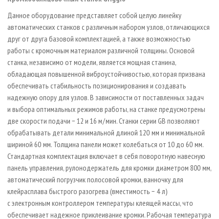
Данное оборудование представляет собой целую линейку
автоматических станков с различным набором узлов, отличающихся
друг от друга базовой комплектацией, а также возможностью
работы с кромочным материалом различной толщины. Основой
станка, независимо от модели, является мощная станина,
обладающая повышенной виброустойчивостью, которая призвана
обеспечивать стабильность позиционирования и создавать
надежную опору для узлов. В зависимости от поставленных задач
и выбора оптимальных режимов работы, на станке предусмотрены
две скорости подачи − 12 и 16 м / мин. Станки серии GB позволяют
обрабатывать детали минимальной длиной 120 мм и минимальной
шириной 60 мм. Толщина панели может колебаться от 10 до 60 мм.
Стандартная комплектация включает в себя поворотную навесную
панель управления, рулонодержатель для кромки диаметром 800 мм,
автоматический погрузчик полосовой кромки, ванночку для
клейрасплава быстрого разогрева (вместимость − 4 л)
с электронным контроллером температуры клеящей массы, что
обеспечивает надежное приклеивание кромки. Рабочая температура