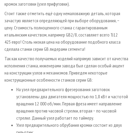
кромок заготовки (узел прифуговки).
Стоит также отметить ещё одну немаловажную деталь, которая
зачастую является определяющей при выборе оборудования, −
цену. Стоимость полноценного станка с гарантированным
итальянским качеством, например GB2 / 8, составляет всего Ђ12
425 евро! Столь низкая цена на оборудование подобного класса
сделала станки серии GB лидерами сегмента!
Так как качество получаемых изделий напрямую зависит от качества
исполнения станка, инженерами завода был сделан особый акцент
на конструкции узлов и механизмов. Приведем некоторые
конструкционные особенности станков серии GB:
На узел предварительного фрезерования заготовок
установлены два двигателя мощностью по 1,8 кВт и частотой
вращения 12 000 об / мин. Первая фреза имеет направление
вращения против часовой стрелки, вторая − по часовой
стрелке. Данный узел работает по таймеру.
Узел предварительного обрубания кромки состоит из двух
гильотин: