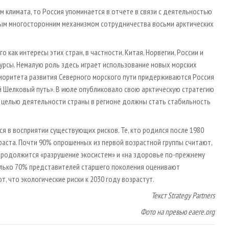
ем климата, то Россия упоминается в отчете в связи с деятельностью
жным многосторонним механизмом сотрудничества восьми арктических
 как интересы этих стран, в частности, Китая, Норвегии, России и
сурсы. Немалую роль здесь играет использование новых морских
Приоритета развития Северного морского пути придерживаются Россия
й Шелковый путь». В июле опубликовало свою арктическую стратегию
й целью деятельности страны в регионе должны стать стабильность
я в восприятии существующих рисков. Те, кто родился после 1980
зраста. Почти 90% опрошенных из первой возрастной группы считают,
 продолжится «разрушение экосистем» и «на здоровье по-прежнему
олько 70% представителей старшего поколения оценивают
, что экологические риски к 2030 году возрастут.
Текст Strategy Partners
Фото на превью eaere.org