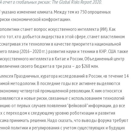
отчет о глобальных рисках: The Global Risks Report 2020.
 указано изменение климата. Между тем из 750 опрошенных
 риски «экономической конфронтации».
ополитики станет вопрос искусственного интеллекта (ИИ). Как
что тот, кто добьется лидерства в этой сфере, станет властелином
ассматривая эти технологии в качестве приоритета национальной
го плана (2016–2020 гг.) развития науки и техники в КНР. США также
 искусственного интеллекта в Китае и России, Объединенный центр
еличения своего бюджета в три раза – до $268 млн.
Алексея Праздничных, куратора исследований в России, «в течение 14
имой методологии. В последние годы все активнее выделяются
ю экономику четвертой промышленной революции. К ним относятся
оявляются и новые риски, связанные с использованием технологий
анцию от первых случаев появления "фейковой" информации, до все
ных с переходом к следующему уровню роботизации и развития
сама принимать решения. Надо сказать, что выводы форума требуют
нной политики и регулирования с учетом существующих и будущих