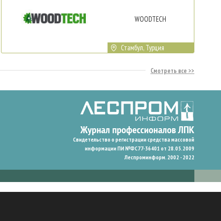
WOODTECH
Стамбул, Турция
Смотреть все
Свидетельство о регистрации средства массовой
информации ПИ №ФС77-36401 от 28.05.2009
Леспроминформ. 2002 - 2022
гают нам запомнить ваши предпочтения и улучшить пользовательский