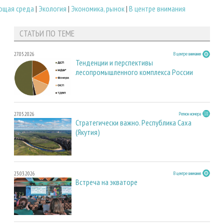
ющая среда
|
Экология
|
Экономика, рынок
|
В центре внимания
СТАТЬИ ПО ТЕМЕ
27.05.2026
В центре внимания
Тенденции и перспективы
лесопромышленного комплекса России
27.05.2026
Регион номера
Стратегически важно. Республика Саха
(Якутия)
23.03.2026
В центре внимания
Встреча на экваторе