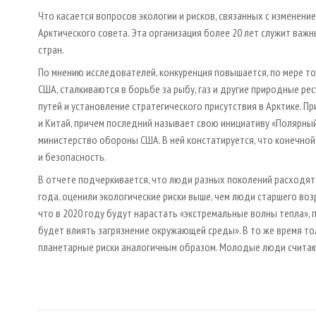
Что касается вопросов экологии и рисков, связанных с изменени
Арктического совета. Эта организация более 20 лет служит ва
стран.
По мнению исследователей, конкуренция повышается, по мере того
США, сталкиваются в борьбе за рыбу, газ и другие природные ре
путей и установление стратегического присутствия в Арктике. 
и Китай, причем последний называет свою инициативу «Полярны
министерство обороны США. В ней констатируется, что конечно
и безопасность.
В отчете подчеркивается, что люди разных поколений расходятс
года, оценили экологические риски выше, чем люди старшего во
что в 2020 году будут нарастать «экстремальные волны тепла»,
будет влиять загрязнение окружающей среды». В то же время т
планетарные риски аналогичным образом. Молодые люди считают