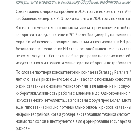
консультанта, входящего в экосистему Сбербанка) опубликовал новый 
Среди главных мировых проблем в 2020 году в новом отчете WEF
глобальных экспертов 78% ожидают, что в 2020 году повысятся
В отчете отмечается, что новым катализатором конкурентной ге
говорится в документе, еще в 2017 году Владимир Путин заявил, 
мира. Китай всячески поощряет компании инвестировать в ИИ, р
безопасности. Технологии ИИ стали основой нынешнего пятилетне
не хотят уступать. Ссылаясь на быстрое развитие возможностей
искусственного интеллекта министерства обороны потребовал ув
По словам партнера консалтинговой компании Strategy Partners 
лет ключевые риски ежегодно оцениваются с помощью сопостав
риски, связанные с новыми технологиями и влиянием на мирову
кибератаки, уязвимость работы с данными и др. Одновременно п
искусственного интеллекта. За это время форум преодолел дист
еще "гипотетических", но потенциально опасных рисков, связан
нейроинтерфейсов, когда усовершенствованная техника сможет 
новых подходов и инструментов для формирования государстве
рисков».