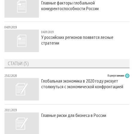
Главные факторы глобальной
СУШКА ДРЕВЕСИНЫ
ПЕРСОНЫ
КОНТАКТЫ
РЕКЛАМА
конкурентоспособности России
ПРОИЗВОДСТВО ДРЕВЕСНЫХ ПЛИТ
МОБИЛЬНЫЕ ВЫСТАВКИ
РЕКЛАМА НА САЙТЕ
ДЕРЕВЯННОЕ ДОМОСТРОЕНИЕ
ОФИЦИАЛЬНЫЕ ДЕЛЕГАЦИИ
04.09.2019
04.09.2019
ПРОИЗВОДСТВО МЕБЕЛИ
ПРИОРИТЕТНЫЕ ИНВЕСТПРОЕКТЫ
У российских регионов появятся лесные
стратегии
БИОЭНЕРГЕТИКА
RUSSIAN FORESTRY REVIEW
ЦБП
ГАЗЕТА ЛЕСПРОМФОРУМ
СТАТЬИ (5)
ИНСТРУМЕНТ И МАТЕРИАЛЫ
БИБЛИОТЕКА СПЕЦИАЛИСТА
25.02.2020
В центре внимания
Глобальная экономика в 2020 году рискует
столкнуться с экономической конфронтацией
28.11.2019
Главные риски для бизнеса в России