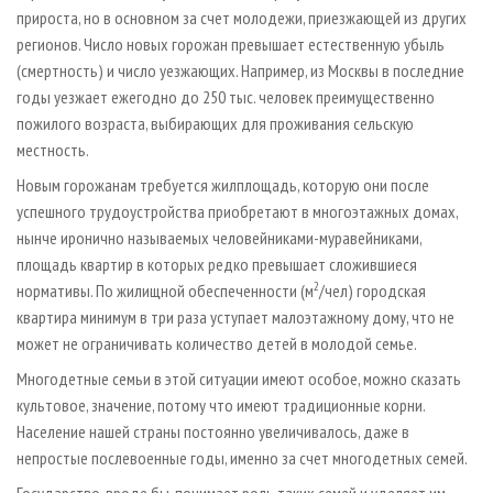
прироста, но в основном за счет молодежи, приезжающей из других
регионов. Число новых горожан превышает естественную убыль
(смертность) и число уезжающих. Например, из Москвы в последние
годы уезжает ежегодно до 250 тыс. человек преимущественно
пожилого возраста, выбирающих для проживания сельскую
местность.
Новым горожанам требуется жилплощадь, которую они после
успешного трудоустройства приобретают в многоэтажных домах,
нынче иронично называемых человейниками-муравейниками,
площадь квартир в которых редко превышает сложившиеся
2
нормативы. По жилищной обеспеченности (м
/чел) городская
квартира минимум в три раза уступает малоэтажному дому, что не
может не ограничивать количество детей в молодой семье.
Многодетные семьи в этой ситуации имеют особое, можно сказать
культовое, значение, потому что имеют традиционные корни.
Население нашей страны постоянно увеличивалось, даже в
непростые послевоенные годы, именно за счет многодетных семей.
Государство, вроде бы, понимает роль таких семей и уделяет им