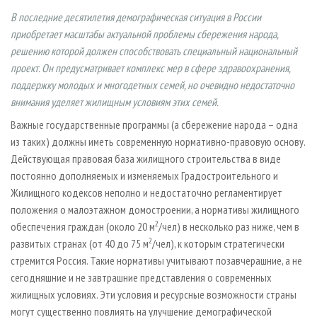
СУШКА ДРЕВЕСИНЫ
ПЕРСОНЫ
КОНТАКТЫ
РЕКЛАМА
В последние десятилетия демографическая ситуация в России
ПРОИЗВОДСТВО ДРЕВЕСНЫХ ПЛИТ
МОБИЛЬНЫЕ ВЫСТАВКИ
приобретает масштабы актуальной проблемы сбережения народа,
РЕКЛАМА НА САЙТЕ
решению которой должен способствовать специальный национальный
ДЕРЕВЯННОЕ ДОМОСТРОЕНИЕ
ОФИЦИАЛЬНЫЕ ДЕЛЕГАЦИИ
проект. Он предусматривает комплекс мер в сфере здравоохранения,
ПРОИЗВОДСТВО МЕБЕЛИ
ПРИОРИТЕТНЫЕ ИНВЕСТПРОЕКТЫ
поддержку молодых и многодетных семей, но очевидно недостаточно
внимания уделяет жилищным условиям этих семей.
БИОЭНЕРГЕТИКА
RUSSIAN FORESTRY REVIEW
Важные государственные программы (а сбережение народа – одна
ЦБП
ГАЗЕТА ЛЕСПРОМФОРУМ
из таких) должны иметь современную нормативно-правовую основу.
ИНСТРУМЕНТ И МАТЕРИАЛЫ
БИБЛИОТЕКА СПЕЦИАЛИСТА
Действующая правовая база жилищного строительства в виде
постоянно дополняемых и изменяемых Градостроительного и
Жилищного кодексов неполно и недостаточно регламентирует
положения о малоэтажном домостроении, а нормативы жилищного
2
обеспечения граждан (около 20 м
/чел) в несколько раз ниже, чем в
2
развитых странах (от 40 до 75 м
/чел), к которым стратегически
стремится Россия. Такие нормативы учитывают позавчерашние, а не
сегодняшние и не завтрашние представления о современных
жилищных условиях. Эти условия и ресурсные возможности страны
могут существенно повлиять на улучшение демографической