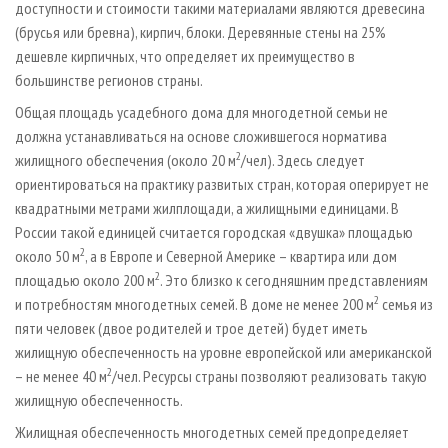
доступности и стоимости такими материалами являются древесина
(брусья или бревна), кирпич, блоки. Деревянные стены на 25%
дешевле кирпичных, что определяет их преимущество в
большинстве регионов страны.
Общая площадь усадебного дома для многодетной семьи не
должна устанавливаться на основе сложившегося норматива
2
жилищного обеспечения (около 20 м
/чел). Здесь следует
ориентироваться на практику развитых стран, которая оперирует не
квадратными метрами жилплощади, а жилищными единицами. В
России такой единицей считается городская «двушка» площадью
2
около 50 м
, а в Европе и Северной Америке – квартира или дом
2
площадью около 200 м
. Это близко к сегодняшним представлениям
2
и потребностям многодетных семей. В доме не менее 200 м
семья из
пяти человек (двое родителей и трое детей) будет иметь
жилищную обеспеченность на уровне европейской или американской
2
– не менее 40 м
/чел. Ресурсы страны позволяют реализовать такую
жилищную обеспеченность.
Жилищная обеспеченность многодетных семей предопределяет