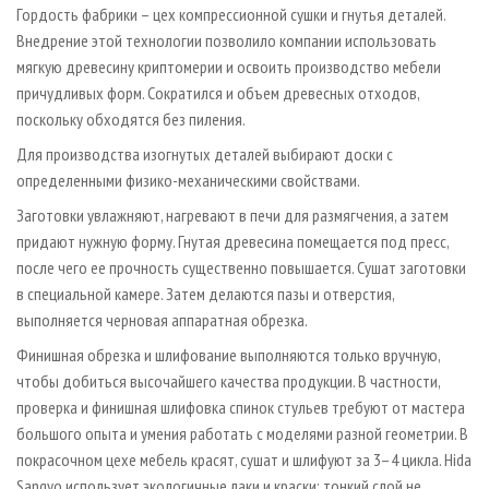
Гордость фабрики – цех компрессионной сушки и гнутья деталей.
Внедрение этой технологии позволило компании использовать
мягкую древесину криптомерии и освоить производство мебели
причудливых форм. Сократился и объем древесных отходов,
поскольку обходятся без пиления.
Для производства изогнутых деталей выбирают доски с
определенными физико-механическими свойствами.
Заготовки увлажняют, нагревают в печи для размягчения, а затем
придают нужную форму. Гнутая древесина помещается под пресс,
после чего ее прочность существенно повышается. Сушат заготовки
в специальной камере. Затем делаются пазы и отверстия,
выполняется черновая аппаратная обрезка.
Финишная обрезка и шлифование выполняются только вручную,
чтобы добиться высочайшего качества продукции. В частности,
проверка и финишная шлифовка спинок стульев требуют от мастера
большого опыта и умения работать с моделями разной геометрии. В
покрасочном цехе мебель красят, сушат и шлифуют за 3–4 цикла. Hida
Sangyo использует экологичные лаки и краски; тонкий слой не