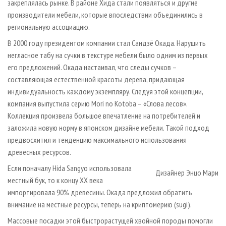
закреплялась рынке. В районе Хида стали появляться и другие
производители мебели, которые впоследствии объединились в
региональную ассоциацию.
В 2000 году президентом компании стал Сандзё Окада. Нарушить
негласное табу на сучки в текстуре мебели было одним из первых
его предложений. Окада настаивал, что следы сучков –
составляющая естественной красоты дерева, придающая
индивидуальность каждому экземпляру. Следуя этой концепции,
компания выпустила серию Mori no Kotoba – «Слова лесов».
Коллекция произвела большое впечатление на потребителей и
заложила новую норму в японском дизайне мебели. Такой подход
предвосхитил и тенденцию максимального использования
древесных ресурсов.
Если поначалу Hida Sangyo использовала
Дизайнер Энцо Мари
местный бук, то к концу XX века
импортировала 90% древесины. Окада предложил обратить
внимание на местные ресурсы, теперь на криптомерию (sugi).
Массовые посадки этой быстрорастущей хвойной породы помогли