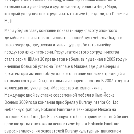
итальянского дизайнера и художника-модерниста Энцо Мари,
который уже успел посотрудничать с такими брендами, как Danese и
Muji.
Мари убедил главу компании показать миру красоту японского
дизайна и не пытаться копировать европейскую мебель. Окада, в
свою очередь, предложил итальянцу разработать линейку
продуктов из криптомерии. Результатом этого сотрудничества
стала серия HIDA из 20 предметов мебели, выпущенная в 2005 году и
имевшая большой успех на Triennale в Милане, где дизайнеры и
архитекторы активно обсуждали «сочетание японских традиций и
итальянского дизайна, ностальгии и современности». В 2007 году эта
коллекция получила приз «Мастерство исполнения» на
Международной выставке современной мебели в Нью-Йорке.
Осенью 2009 года компания приобрела у Kuraray Interior Co., Ltd.
мебельную фабрику Hokumin Furniture в технопарке Микаса на
острове Хоккайдо. Для Hida Sangyo это было принятие в свой бизнес
производства с похожими ценностями: бренд Hokumin Furniture
вырос из увлечения основателей Kuraray культурным движением