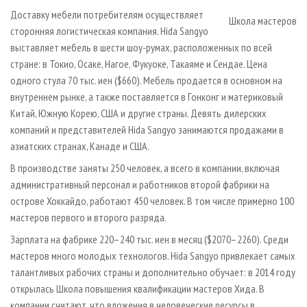
Доставку мебели потребителям осуществляет
Школа мастеров
сторонняя логистическая компания. Hida Sangyo
выставляет мебель в шести шоу-румах, расположенных по всей
стране: в Токио, Осаке, Нагое, Фукуоке, Такаяме и Сендае. Цена
одного стула 70 тыс. иен ($660). Мебель продается в основном на
внутреннем рынке, а также поставляется в Гонконг и материковый
Китай, Южную Корею, США и другие страны. Девять дилерских
компаний и представителей Hida Sangyo занимаются продажами в
азиатских странах, Канаде и США.
В производстве заняты 250 человек, а всего в компании, включая
административный персонал и работников второй фабрики на
острове Хоккайдо, работают 450 человек. В том числе примерно 100
мастеров первого и второго разряда.
Зарплата на фабрике 220–240 тыс. иен в месяц ($2070–2260). Среди
мастеров много молодых технологов. Hida Sangyo привлекает самых
талантливых рабочих страны и дополнительно обучает: в 2014 году
открылась Школа повышения квалификации мастеров Хида. В
компании считают, что вложения в человеческие ресурсы в