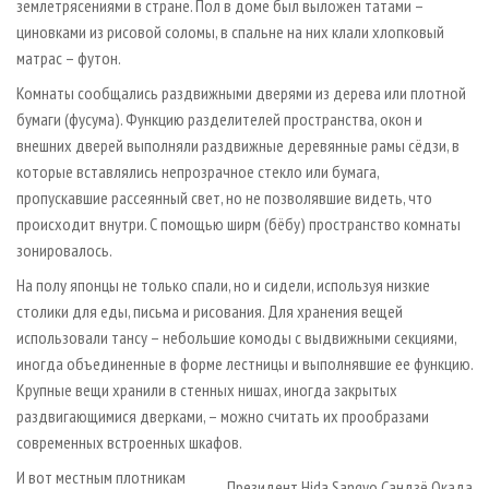
землетрясениями в стране. Пол в доме был выложен татами –
циновками из рисовой соломы, в спальне на них клали хлопковый
матрас – футон.
Комнаты сообщались раздвижными дверями из дерева или плотной
бумаги (фусума). Функцию разделителей пространства, окон и
внешних дверей выполняли раздвижные деревянные рамы сёдзи, в
которые вставлялись непрозрачное стекло или бумага,
пропускавшие рассеянный свет, но не позволявшие видеть, что
происходит внутри. С помощью ширм (бёбу) пространство комнаты
зонировалось.
На полу японцы не только спали, но и сидели, используя низкие
столики для еды, письма и рисования. Для хранения вещей
использовали тансу – небольшие комоды с выдвижными секциями,
иногда объединенные в форме лестницы и выполнявшие ее функцию.
Крупные вещи хранили в стенных нишах, иногда закрытых
раздвигающимися дверками, – можно считать их прообразами
современных встроенных шкафов.
И вот местным плотникам
Президент Hida Sangyo Сандзё Окада