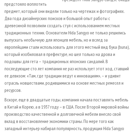
предстояло воплотить
предмет, который они видели только на чертежах и фотографиях.
Два года дизайнерских поисков и большой опыт работы с
древесиной позволили создать стул с использованием местных
традиционных техник. Основатели Hida Sangyo не только решились
выпускать необычную для японцев мебель, но и вслед за
европейцами стали использовать для этого местный вид бука (buna),
который изобиловал в префектуре, но шел только на дрова и
подошвы для гета – традиционных японских сандалий. В
последующие сто лет компания не раз использует этот ход, ставший
ее девизом: «Там, где традиции ведут к инновациям», – и удивит
отрасль новшествами, родившимися на основе местных ремесел и
ресурсов.
Вскоре, еще в двадцатые годы, компания начала поставлять мебель
в Китай и Корею, а в 1937 году – в США. После Второй мировой войны
производство качественной и долговечной мебели внесло свой
вклад в восстановление экономики страны. По мере того как
западный интерьер набирал популярность, продукция Hida Sangyo