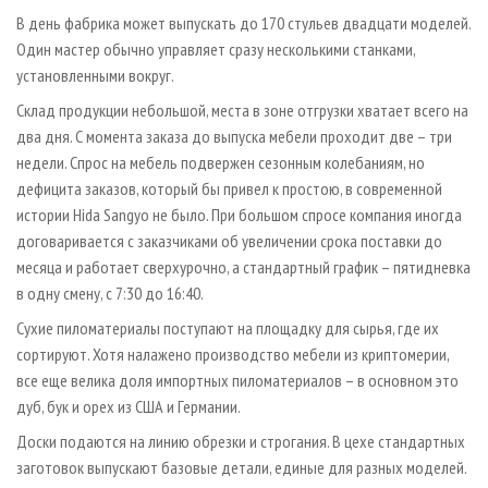
В день фабрика может выпускать до 170 стульев двадцати моделей.
Один мастер обычно управляет сразу несколькими станками,
установленными вокруг.
Склад продукции небольшой, места в зоне отгрузки хватает всего на
два дня. С момента заказа до выпуска мебели проходит две – три
недели. Спрос на мебель подвержен сезонным колебаниям, но
дефицита заказов, который бы привел к простою, в современной
истории Hida Sangyo не было. При большом спросе компания иногда
договаривается с заказчиками об увеличении срока поставки до
месяца и работает сверхурочно, а стандартный график – пятидневка
в одну смену, с 7:30 до 16:40.
Сухие пиломатериалы поступают на площадку для сырья, где их
сортируют. Хотя налажено производство мебели из криптомерии,
все еще велика доля импортных пиломатериалов – в основном это
дуб, бук и орех из США и Германии.
Доски подаются на линию обрезки и строгания. В цехе стандартных
заготовок выпускают базовые детали, единые для разных моделей.