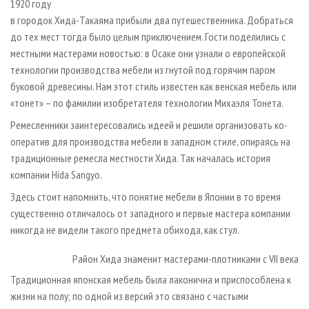
1920 году
в городок Хида-Такаяма прибыли два путешественника. Добраться
до тех мест тогда было целым приключением. Гости поделились с
местными мастерами новостью: в Осаке они узнали о европейской
технологии производства мебели из гнутой под горячим паром
буковой древесины. Нам этот стиль известен как венская мебель или
«тонет» – по фамилии изобретателя технологии Михаэля Тонета.
Ремесленники заинтересовались идеей и решили организовать ко­
оператив для производства мебели в западном стиле, опираясь на
традиционные ремесла местности Хида. Так началась история
компании Hida Sangyo.
Здесь стоит напомнить, что понятие мебели в Японии в то время
существенно отличалось от западного и первые мастера компании
никогда не видели такого предмета обихода, как стул.
Район Хида знаменит мастерами-плотниками с VII века
Традиционная японская мебель была лаконична и приспособлена к
жизни на полу; по одной из версий это связано с частыми