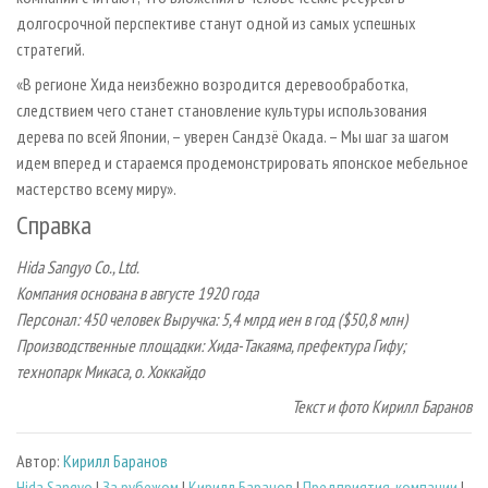
долгосрочной перспективе станут одной из самых успешных
стратегий.
«В регионе Хида неизбежно возродится деревообработка,
следствием чего станет становление культуры использования
дерева по всей Японии, – уверен Сандзё Окада. – Мы шаг за шагом
идем вперед и стараемся продемонстрировать японское мебельное
мастерство всему миру».
Справка
Hida Sangyo Co., Ltd.
Компания основана в августе 1920 года
Персонал: 450 человек Выручка: 5,4 млрд иен в год ($50,8 млн)
Производственные площадки: Хида-Такаяма, префектура Гифу;
технопарк Микаса, о. Хоккайдо
Текст и фото Кирилл Баранов
Автор:
Кирилл Баранов
Hida Sangyo
|
За рубежом
|
Кирилл Баранов
|
Предприятия, компании
|