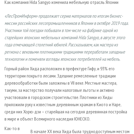
Как компания Hida Sangyo изменила мебельную отрасль Японии
СУШКА ДРЕВЕСИНЫ
ПЕРСОНЫ
КОНТАКТЫ
РЕКЛАМА
ПРОИЗВОДСТВО ДРЕВЕСНЫХ ПЛИТ
МОБИЛЬНЫЕ ВЫСТАВКИ
РЕКЛАМА НА САЙТЕ
«ЛесПромИнформ» продолжает серию материалов по итогам бизнес-
миссии российских лесопромышленников в Японии в октябре 2019 года.
ДЕРЕВЯННОЕ ДОМОСТРОЕНИЕ
ОФИЦИАЛЬНЫЕ ДЕЛЕГАЦИИ
Участники той поездки побывали в том числе на фабрике одной из
ПРОИЗВОДСТВО МЕБЕЛИ
ПРИОРИТЕТНЫЕ ИНВЕСТПРОЕКТЫ
старейших японских мебельных компаний Hida Sangyo, в августе этого
БИОЭНЕРГЕТИКА
RUSSIAN FORESTRY REVIEW
года отмечающей столетний юбилей. Рассказываем, как мастера из
региона с вековыми плотницкими традициями переработали западные
ЦБП
ГАЗЕТА ЛЕСПРОМФОРУМ
технологии и поменяли взгляды японских потребителей на мебель.
ИНСТРУМЕНТ И МАТЕРИАЛЫ
БИБЛИОТЕКА СПЕЦИАЛИСТА
Горный район Хида расположен в префектуре Гифу, и 93% его
территории покрыто лесами. Здешние ремесленные традиции
дерево­обработки были заложены в VII веке. Местные мастера,
такуми, за мастерство получали налоговые льготы и активно
участвовали в городском строительстве. Плотники из Хиды
приложили руку к известным деревянным храмам в Киото и Наре,
среди них Хорю-дзи – старейшая на сегодня деревянная постройка
в мире и объект Всемирного наследия ЮНЕСКО.
Как-то в
В начале XX века Хида была труднодоступным местом