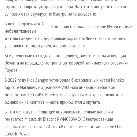
скрывает природную красоту дерева. На этом этапе работы также
выполняются вручную: не быстро, зато аккуратно.
В цехе сборки мягкой
Компания основала в регионе Музей мебели
мебели тканевые
детали соединяют с деревянным каркасом. Линию завершает цех
упаковки столов, стульев, диванов и кресел.
Все древесные отходы из помещений удаляет система аспирации
Heyan, а на площадке их транспортировкой занимаются погрузчики
Toyota.
В 2012 году Hida Sangyo установила биотопливный котел Kaneko
Agricole Machinery модели SKP-250L максимальной тепловой
мощностью 290,7 кВт. В нем утилизируются отходы производства,
однако их не хватает и часть приходится докупать.
В том же году на площадке появились солнечные панели и
генератор Mitsubishi Electric PV-MG209ACX. Электростанция
вырабатывает в год 420 тыс. кВт·ч энергии и поставляет ее Chubu
Electric Power.