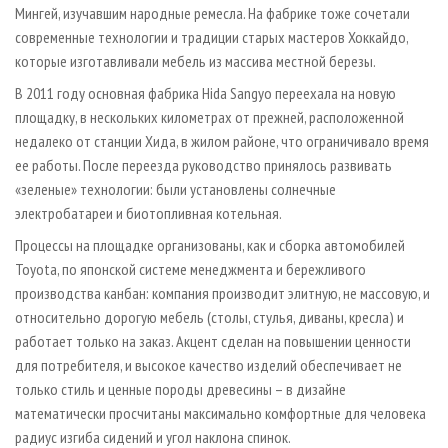
Мингей, изучавшим народные ремесла. На фабрике тоже сочетали
современные технологии и традиции старых мастеров Хоккайдо,
которые изготавливали мебель из массива местной березы.
В 2011 году основная фабрика Hida Sangyo переехала на новую
площадку, в нескольких километрах от прежней, расположенной
недалеко от станции Хида, в жилом районе, что ограничивало время
ее работы. После переезда руководство принялось развивать
«зеленые» технологии: были установлены солнечные
электробатареи и биотопливная котельная.
Процессы на площадке организованы, как и сборка автомобилей
Toyota, по японской системе менеджмента и бережливого
производства канбан: компания производит элитную, не массовую, и
относительно дорогую мебель (столы, стулья, диваны, кресла) и
работает только на заказ. Акцент сделан на повышении ценности
для потребителя, и высокое качество изделий обеспечивает не
только стиль и ценные породы древесины – в дизайне
математически просчитаны максимально комфортные для человека
радиус изгиба сидений и угол наклона спинок.