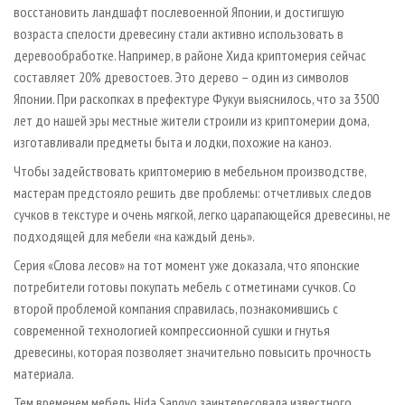
восстановить ландшафт послевоенной Японии, и достигшую
возраста спелости древесину стали активно использовать в
деревообработке. Например, в районе Хида криптомерия сейчас
составляет 20% древостоев. Это дерево – один из символов
Японии. При раскопках в префектуре Фукуи выяснилось, что за 3500
лет до нашей эры местные жители строили из криптомерии дома,
изготавливали предметы быта и лодки, похожие на каноэ.
Чтобы задействовать криптомерию в мебельном производстве,
мастерам предстояло решить две проблемы: отчетливых следов
сучков в текстуре и очень мягкой, легко царапающейся древесины, не
подходящей для мебели «на каждый день».
Серия «Слова лесов» на тот момент уже доказала, что японские
потребители готовы покупать мебель с отметинами сучков. Со
второй проблемой компания справилась, познакомившись с
современной технологией компрессионной сушки и гнутья
древесины, которая позволяет значительно повысить прочность
материала.
Тем временем мебель Hida Sangyo заинтересовала известного