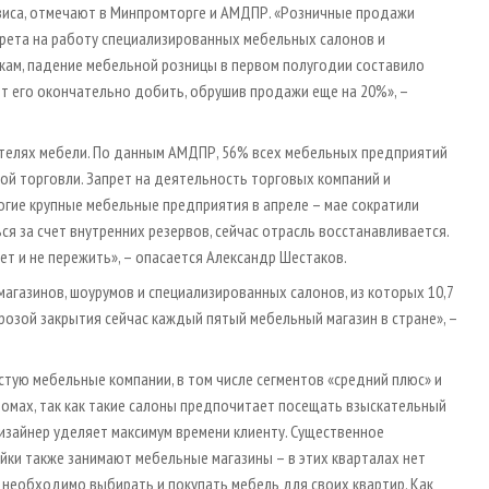
зиса, отмечают в Минпромторге и АМДПР. «Розничные продажи
прета на работу специализированных мебельных салонов и
кам, падение мебельной розницы в первом полугодии составило
т его окончательно добить, обрушив продажи еще на 20%», –
телях мебели. По данным АМДПР, 56% всех мебельных предприятий
ой торговли. Запрет на деятельность торговых компаний и
огие крупные мебельные предприятия в апреле – мае сократили
я за счет внутренних резервов, сейчас отрасль восстанавливается.
т и не пережить», – опасается Александр Шестаков.
магазинов, шоурумов и специализированных салонов, из которых 10,7
розой закрытия сейчас каждый пятый мебельный магазин в стране», –
стую мебельные компании, в том числе сегментов «средний плюс» и
омах, так как такие салоны предпочитает посещать взыскательный
дизайнер уделяет максимум времени клиенту. Существенное
йки также занимают мебельные магазины – в этих кварталах нет
необходимо выбирать и покупать мебель для своих квартир. Как