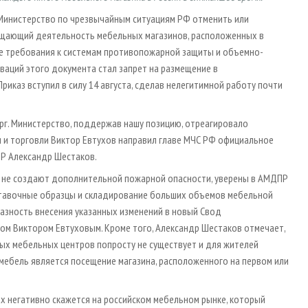
Министерство по чрезвычайным ситуациям РФ отменить или
рещающий деятельность мебельных магазинов, расположенных в
е требования к системам противопожарной защиты и объемно-
ваций этого документа стал запрет на размещение в
иказ вступил в силу 14 августа, сделав нелегитимной работу почти
рг. Министерство, поддержав нашу позицию, отреагировало
 и торговли Виктор Евтухов направил главе МЧС РФ официальное
ПР Александр Шестаков.
 не создают дополнительной пожарной опасности, уверены в АМДПР
выставочные образцы и складирование больших объемов мебельной
разность внесения указанных изменений в новый Свод
ном Виктором Евтуховым. Кроме того, Александр Шестаков отмечает,
ых мебельных центров попросту не существует и для жителей
ебель является посещение магазина, расположенного на первом или
х негативно скажется на российском мебельном рынке, который