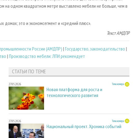
ром на одном квадратном метре выставлено мебели не больше, чем в
ых домах; это и экономсегмент и «средний плюс».
Текст АМДПР
промышленности России (АМДПР)
|
Государство, законодательство
|
тво
|
Производство мебели: ЛПИ рекомендует
СТАТЬИ ПО ТЕМЕ
27.05.2026
Тема номера
Новая платформа для роста и
технологического развития
27.05.2026
Тема номера
Национальный проект. Хроника событий