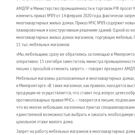
АМДПР и Министерство промышленности и торговли РФ просят 
изменить приказ №89 от 14 февраля 2020 года, фактически зап
многоквартирных жилых домах. Приказ МЧС №89 содержит новы
планировочным и конструктивным решениям зданий. Одной из но
многоквартирных жилых домах магазинов, торгующих мебелью. Пр
11 тыс. мебельных магазинов.
«Мы, мебельщики, сразу же обратились за помощью в Минпромто
оперативно: 15 сентября заместитель министра промышленности
письмо с просьбой отменить запрет», – говорит президент АМД
Мебельные магазины, расположенные в многоквартирных домах,
и Минпромторге. «В таких магазинах, как правило, находятся 
продукции не осуществляется, что ставит под вопрос целесооб
противопожарных правил МЧС», – говорится в письме, подписан
что во многих небольших населенных пунктах специализированн
единственной возможностью выбрать и заказать необходимую м
цокольном этаже жилого дома.
Запрет на работу мебельных магазинов в многоквартирных дома