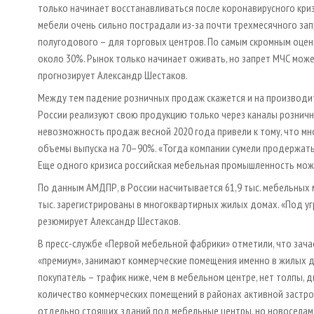
только начинает восстанавливаться после коронавирусного кри
мебели очень сильно пострадали из-за почти трехмесячного за
полугодового – для торговых центров. По самым скромным оцен
около 30%. Рынок только начинает оживать, но запрет МЧС може
прогнозирует Александр Шестаков.
Между тем падение розничных продаж скажется и на производи
России реализуют свою продукцию только через каналы розничн
невозможность продаж весной 2020 года привели к тому, что мн
объемы выпуска на 70–90%. «Тогда компании сумели продержатьс
Еще одного кризиса российская мебельная промышленность може
По данным АМДПР, в России насчитывается 61,9 тыс. мебельных 
тыс. зарегистрированы в многоквартирных жилых домах. «Под уг
резюмирует Александр Шестаков.
В пресс-службе «Первой мебельной фабрики» отметили, что зача
«премиум», занимают коммерческие помещения именно в жилых д
покупатель – трафик ниже, чем в мебельном центре, нет толпы, 
количество коммерческих помещений в районах активной застро
отдельно стоящих зданий под мебельные центры, но новоселам 