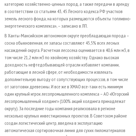
категорию хозяйственно-ценных пород, а также передачи в аренду
в соответствии со статьями 43, 45 Лесного кодекса РФ участков
земель лесного фонда, на которых размещаются объекты топливно-
энергетического комплекса», – записано в ЛП.
В Ханты-Мансийском автономном округе преобладающая порода –
сосна обыкновенная, ее запасы составляют 45,5% всех лесных
насаждений округа. Расчетная лесосека оценивается в 40,6 млн м3, в
том числе 21,2 млн м3 по хвойному хозяйству. Однако высокая
доходность нефтедобывающей отрасли избавляет компании,
работающие в лесной сфере, от необходимости извлекать
дополнительную выгоду от сопутствующих процессов, в том числе
от заготовки древесины. И все же в ХМАО все-таки есть минимум
один крупный игрок лесопромышленного комплекса – АО «Югорский
лесопромышленный холдинг» (100% акций холдинга принадлежат
округу). За последние годы компания реализовала в регионе
несколько крупных инвестиционных проектов. В Советском районе
создан логистический центр, введена в эксплуатацию
автоматическая сортировочная линия для сухих пиломатериалов