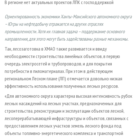
В регионе нет актуальных проектов ЛПК с господдержкой
СУШКА ДРЕВЕСИНЫ
ПЕРСОНЫ
КОНТАКТЫ
РЕКЛАМА
ПРОИЗВОДСТВО ДРЕВЕСНЫХ ПЛИТ
МОБИЛЬНЫЕ ВЫСТАВКИ
РЕКЛАМА НА САЙТЕ
Ориентированность экономики Ханты-Мансийского автономного округа
– Югры на нефтедобычу отражается на других отраслях
ДЕРЕВЯННОЕ ДОМОСТРОЕНИЕ
ОФИЦИАЛЬНЫЕ ДЕЛЕГАЦИИ
промышленности. Хотя их главная задача – поддержание основного
ПРОИЗВОДСТВО МЕБЕЛИ
ПРИОРИТЕТНЫЕ ИНВЕСТПРОЕКТЫ
направления, для этого могут быть задействованы разные механизмы.
БИОЭНЕРГЕТИКА
RUSSIAN FORESTRY REVIEW
Так, лесозаготовка в ХМАО также развивается и ввиду
ЦБП
ГАЗЕТА ЛЕСПРОМФОРУМ
необходимости строительства линейных объектов, в первую
очередь электросетей и трубопроводов, и для покрытия
ИНСТРУМЕНТ И МАТЕРИАЛЫ
БИБЛИОТЕКА СПЕЦИАЛИСТА
потребности в пиломатериалах. При этом в действующем
региональном Лесном плане (ЛП) отмечается довольно низкая
эффективность использования полученных лесных ресурсов.
«Для автономного округа характерна высокая интенсивность рубок
лесных насаждений на лесных участках, предназначенных для
строительства, реконструкции и эксплуатации объектов лесной,
лесоперерабатывающей инфраструктуры и объектов, связанных с
предоставлением лесных участков земель лесного фонда под
объекты топливно-энергетического комплекса и транспортной