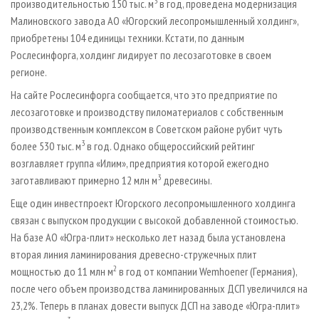
3
производительностью 150 тыс. м
в год, проведена модернизация
Малиновского завода АО «Югорский лесопромышленный холдинг»,
приобретены 104 единицы техники. Кстати, по данным
Рослесинфорга, холдинг лидирует по лесозаготовке в своем
регионе.
На сайте Рослесинфорга сообщается, что это предприятие по
лесозаготовке и производству пиломатериалов с собственным
производственным комплексом в Советском районе рубит чуть
3
более 530 тыс. м
в год. Однако общероссийский рейтинг
возглавляет группа «Илим», предприятия которой ежегодно
3
заготавливают примерно 12 млн м
древесины.
Еще один инвестпроект Югорского лесопромышленного холдинга
связан с выпуском продукции с высокой добавленной стоимостью.
На базе АО «Югра-плит» несколько лет назад была установлена
вторая линия ламинирования древесно-стружечных плит
2
мощностью до 11 млн м
в год от компании Wemhoener (Германия),
после чего объем производства ламинированных ДСП увеличился на
23,2%. Теперь в планах довести выпуск ДСП на заводе «Югра-плит»