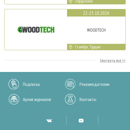
Порденоне
22-25.10.2026
WOODTECH
Стамбул, Турция
Смотреть все
Подписка
Рекламодателям
Архив журналов
Контакты