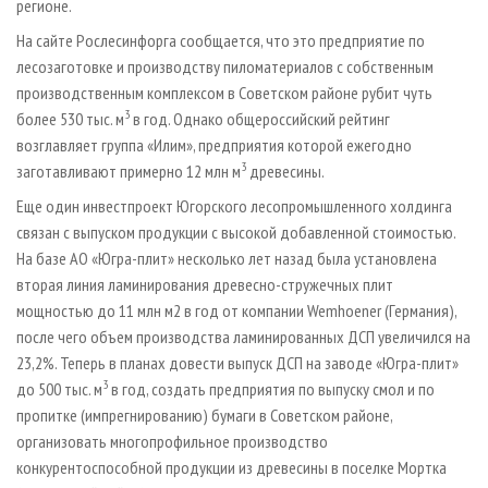
регионе.
На сайте Рослесинфорга сообщается, что это предприятие по
лесозаготовке и производству пиломатериалов с собственным
производственным комплексом в Советском районе рубит чуть
3
более 530 тыс. м
в год. Однако общероссийский рейтинг
возглавляет группа «Илим», предприятия которой ежегодно
3
заготавливают примерно 12 млн м
древесины.
Еще один инвестпроект Югорского лесопромышленного холдинга
связан с выпуском продукции с высокой добавленной стоимостью.
На базе АО «Югра-плит» несколько лет назад была установлена
вторая линия ламинирования древесно-стружечных плит
мощностью до 11 млн м2 в год от компании Wemhoener (Германия),
после чего объем производства ламинированных ДСП увеличился на
23,2%. Теперь в планах довести выпуск ДСП на заводе «Югра-плит»
3
до 500 тыс. м
в год, создать предприятия по выпуску смол и по
пропитке (импрегнированию) бумаги в Советском районе,
организовать многопрофильное производство
конкурентоспособной продукции из древесины в поселке Мортка