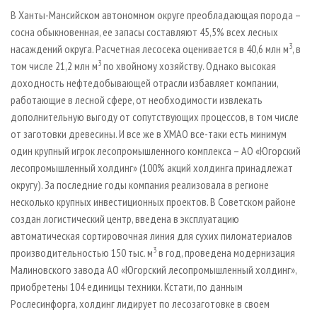
В Ханты-Мансийском автономном округе преобладающая порода –
сосна обыкновенная, ее запасы составляют 45,5% всех лесных
3
насаждений округа. Расчетная лесосека оценивается в 40,6 млн м
, в
3
том числе 21,2 млн м
по хвойному хозяйству. Однако высокая
доходность нефтедобывающей отрасли избавляет компании,
работающие в лесной сфере, от необходимости извлекать
дополнительную выгоду от сопутствующих процессов, в том числе
от заготовки древесины. И все же в ХМАО все-таки есть минимум
один крупный игрок лесопромышленного комплекса – АО «Югорский
лесопромышленный холдинг» (100% акций холдинга принадлежат
округу). За последние годы компания реализовала в регионе
несколько крупных инвестиционных проектов. В Советском районе
создан логистический центр, введена в эксплуатацию
автоматическая сортировочная линия для сухих пиломатериалов
3
производительностью 150 тыс. м
в год, проведена модернизация
Малиновского завода АО «Югорский лесопромышленный холдинг»,
приобретены 104 единицы техники. Кстати, по данным
Рослесинфорга, холдинг лидирует по лесозаготовке в своем