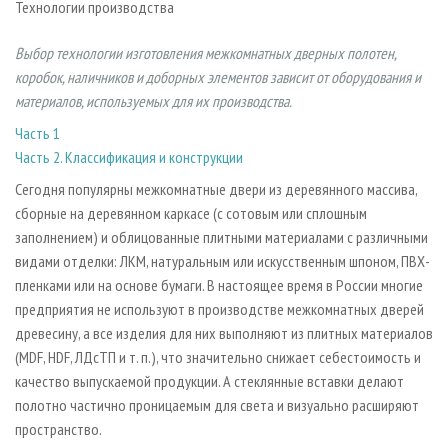
Технологии производства
СУШКА ДРЕВЕСИНЫ
ПЕРСОНЫ
КОНТАКТЫ
РЕКЛАМА
ПРОИЗВОДСТВО ДРЕВЕСНЫХ ПЛИТ
МОБИЛЬНЫЕ ВЫСТАВКИ
РЕКЛАМА НА САЙТЕ
Выбор технологии изготовления межкомнатных дверных полотен,
коробок, наличников и доборных элементов зависит от оборудования и
ДЕРЕВЯННОЕ ДОМОСТРОЕНИЕ
ОФИЦИАЛЬНЫЕ ДЕЛЕГАЦИИ
материалов, используемых для их производства.
ПРОИЗВОДСТВО МЕБЕЛИ
ПРИОРИТЕТНЫЕ ИНВЕСТПРОЕКТЫ
Часть 1
БИОЭНЕРГЕТИКА
RUSSIAN FORESTRY REVIEW
Часть 2. Классификация и конструкции
ЦБП
ГАЗЕТА ЛЕСПРОМФОРУМ
Сегодня популярны межкомнатные двери из деревянного массива,
ИНСТРУМЕНТ И МАТЕРИАЛЫ
сборные на деревянном каркасе (с сотовым или сплошным
БИБЛИОТЕКА СПЕЦИАЛИСТА
заполнением) и облицованные плитными материалами с различными
видами отделки: ЛКМ, натуральным или искусственным шпоном, ПВХ-
пленками или на основе бумаги. В настоящее время в России многие
предприятия не используют в производстве межкомнатных дверей
древесину, а все изделия для них выполняют из плитных материалов
(MDF, HDF, ЛДсТП и т. п.), что значительно снижает себестоимость и
качество выпускаемой продукции. А стеклянные вставки делают
полотно частично проницаемым для света и визуально расширяют
пространство.