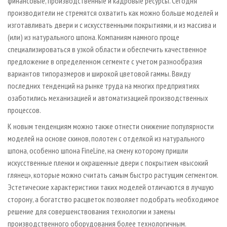
финансовые, производственные и кадровые ресурсы. Сегодня
производители не стремятся охватить как можно больше моделей и
изготавливать двери и с искусственными покрытиями, и из массива и
(или) из натурального шпона. Компаниям намного проще
специализироваться в узкой области и обеспечить качественное
предложение в определенном сегменте с учетом разнообразия
вариантов типоразмеров и широкой цветовой гаммы. Ввиду
последних тенденций на рынке труда на многих предприятиях
озаботились механизацией и автоматизацией производственных
процессов.
К новым тенденциям можно также отнести снижение популярности
моделей на основе скинов, полотен c отделкой из натурального
шпона, особенно шпона FineLine, на смену которому пришли
искусственные пленки и окрашенные двери с покрытием «высокий
глянец», которые можно считать самым быстро растущим сегментом.
Эстетические характеристики таких моделей отличаются в лучшую
сторону, а богатство расцветок позволяет подобрать необходимое
решение для совершенствования технологии и замены
производственного оборудования более технологичным.