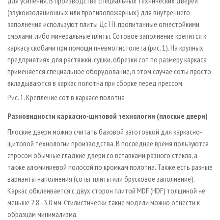
для усиления. В производстве специальных технических дверей
(звукоизоляционных или противопожарных) для внутреннего
заполнения используют плиты ДсТП, пропитанные огнестойкими
смолами, либо минеральные плиты. Сотовое заполнение крепится к
каркасу скобами при помощи пневмопистолета (рис. 1). На крупных
предприятиях для растяжки, сушки, обрезки сот по размеру каркаса
применяется специальное оборудование, в этом случае соты просто
вкладываются в каркас полотна при сборке перед прессом.
Рис. 1. Крепление сот в каркасе полотна
Разновидности каркасно-щитовой технологии (плоские двери)
Плоские двери можно считать базовой заготовкой для каркасно-
щитовой технологии производства. В последнее время пользуются
спросом обычные гладкие двери со вставками разного стекла, а
также алюминиевой полосой по кромкам полотна. Также есть разные
варианты наполнения (соты, плиты или брусковое заполнение).
Каркас обклеивается с двух сторон плитой MDF (HDF) толщиной не
меньше 2,8–3,0 мм. Стилистически такие модели можно отнести к
образцам минимализма.