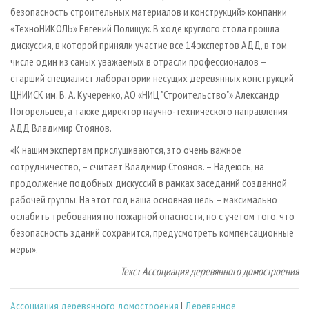
безопасность строительных материалов и конструкций» компании
«ТехноНИКОЛЬ» Евгений Полищук. В ходе круглого стола прошла
дискуссия, в которой приняли участие все 14 экспертов АДД, в том
числе один из самых уважаемых в отрасли профессионалов –
старший специалист лаборатории несущих деревянных конструкций
ЦНИИСК им. В. А. Кучеренко, АО «НИЦ "Строительство"» Александр
Погорельцев, а также директор научно-технического направления
АДД Владимир Стоянов.
«К нашим экспертам прислушиваются, это очень важное
сотрудничество, – считает Владимир Стоянов. – Надеюсь, на
продолжение подобных дискуссий в рамках заседаний созданной
рабочей группы. На этот год наша основная цель – максимально
ослабить требования по пожарной опасности, но с учетом того, что
безопасность зданий сохранится, предусмотреть компенсационные
меры».
Текст Ассоциация деревянного домостроения
Ассоциация деревянного домостроения
|
Деревянное