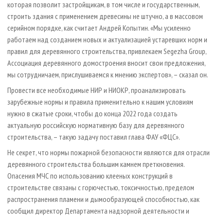
которая позволит застройщикам, в том числе и государственным,
строить здания с применением древесины не штучно, а в массовом
серийном порядке, как считает Андрей Копытин. «Мы усиленно
работаем над созданием новых и актуализацией устаревших норм и
правил для деревянного строительства, привлекаем Segezha Group,
Ассоциация деревянного домостроения вносит свои предложения,
мы сотрудничаем, прислушиваемся к мнению экспертов», – сказал он.
Провести все необходимые НИР и НИОКР, проанализировать
зарубежные нормы и правила применительно к нашим условиям
нужно в сжатые сроки, чтобы до конца 2022 года создать
актуальную российскую нормативную базу для деревянного
строительства, – такую задачу поставил глава ФАУ «ФЦС».
Не секрет, что нормы пожарной безопасности являются для отрасли
деревянного строительства большим камнем преткновения.
Опасения МЧС по использованию клееных конструкций в
строительстве связаны с горючестью, токсичностью, пределом
распространения пламени и дымообразующей способностью, как
сообщил директор Департамента надзорной деятельности и