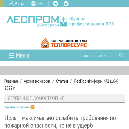
Вход
EN
☰ Меню
ГЛАВНАЯ
РУБРИКИ И ТЕМЫ
Главная
Архив номеров
Статьи
ЛесПромИнформ №2 (164),
РУБРИКИ ЖУРНАЛА
НОВОСТИ
2022 г.
ЛЕСНОЕ ХОЗЯЙСТВО
КАЛЕНДАРЬ СОБЫТИЙ
ПРОЕКТЫ ЛПИ
ДЕРЕВЯННОЕ ДОМОСТРОЕНИЕ
ЛЕСОЗАГОТОВКА
НОВОСТИ ЛПК
АНАЛИТИКА
АРХИВ
Деревянное домостроение
ЛЕСОПИЛЕНИЕ
НОВОСТИ ЖУРНАЛА
ПРЕДПРИЯТИЯ ЛПК
АРХИВ ЖУРНАЛОВ
О ЖУРНАЛЕ
Цель – максимально ослабить требования по
ДЕРЕВООБРАБОТКА
НОВОСТИ КОМПАНИЙ
ЛЕСНЫЕ РЕГИОНЫ РОССИИ
СТАТЬИ
пожарной опасности, но не в ущерб
ПОДПИСКА
РЕКЛАМОДАТЕЛЯМ