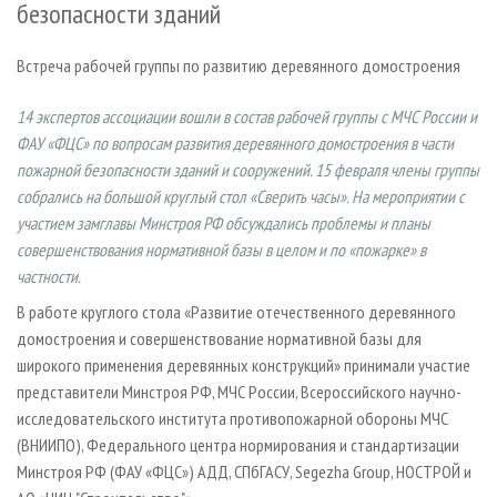
безопасности зданий
СУШКА ДРЕВЕСИНЫ
ПЕРСОНЫ
КОНТАКТЫ
РЕКЛАМА
ПРОИЗВОДСТВО ДРЕВЕСНЫХ ПЛИТ
МОБИЛЬНЫЕ ВЫСТАВКИ
РЕКЛАМА НА САЙТЕ
Встреча рабочей группы по развитию деревянного домостроения
ДЕРЕВЯННОЕ ДОМОСТРОЕНИЕ
ОФИЦИАЛЬНЫЕ ДЕЛЕГАЦИИ
14 экспертов ассоциации вошли в состав рабочей группы с МЧС России и
ПРОИЗВОДСТВО МЕБЕЛИ
ПРИОРИТЕТНЫЕ ИНВЕСТПРОЕКТЫ
ФАУ «ФЦС» по вопросам развития деревянного домостроения в части
БИОЭНЕРГЕТИКА
RUSSIAN FORESTRY REVIEW
пожарной безопасности зданий и сооружений. 15 февраля члены группы
собрались на большой круглый стол «Сверить часы». На мероприятии с
ЦБП
ГАЗЕТА ЛЕСПРОМФОРУМ
участием замглавы Минстроя РФ обсуждались проблемы и планы
ИНСТРУМЕНТ И МАТЕРИАЛЫ
БИБЛИОТЕКА СПЕЦИАЛИСТА
совершенствования нормативной базы в целом и по «пожарке» в
частности.
В работе круглого стола «Развитие отечественного деревянного
домостроения и совершенствование нормативной базы для
широкого применения деревянных конструкций» принимали участие
представители Минстроя РФ, МЧС России, Всероссийского научно-
исследовательского института противопожарной обороны МЧС
(ВНИИПО), Федерального центра нормирования и стандартизации
Минстроя РФ (ФАУ «ФЦС») АДД, СПбГАСУ, Segezha Group, НОСТРОЙ и