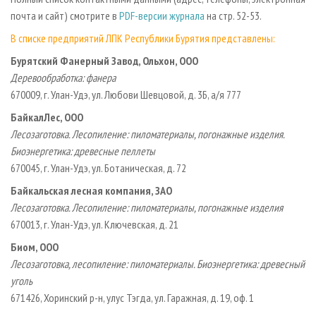
СУШКА ДРЕВЕСИНЫ
ПЕРСОНЫ
КОНТАКТЫ
РЕКЛАМА
почта и сайт) смотрите в
PDF-версии журнала
на стр. 52-53.
ПРОИЗВОДСТВО ДРЕВЕСНЫХ ПЛИТ
МОБИЛЬНЫЕ ВЫСТАВКИ
РЕКЛАМА НА САЙТЕ
В списке предприятий ЛПК Республики Бурятия представлены:
ДЕРЕВЯННОЕ ДОМОСТРОЕНИЕ
ОФИЦИАЛЬНЫЕ ДЕЛЕГАЦИИ
Бурятский Фанерный Завод, Ольхон, ООО
Деревообработка: фанера
ПРОИЗВОДСТВО МЕБЕЛИ
ПРИОРИТЕТНЫЕ ИНВЕСТПРОЕКТЫ
670009, г. Улан-Удэ, ул. Любови Шевцовой, д. 3Б, а/я 777
БИОЭНЕРГЕТИКА
RUSSIAN FORESTRY REVIEW
БайкалЛес, ООО
ЦБП
ГАЗЕТА ЛЕСПРОМФОРУМ
Лесозаготовка. Лесопиление: пиломатериалы, погонажные изделия.
ИНСТРУМЕНТ И МАТЕРИАЛЫ
БИБЛИОТЕКА СПЕЦИАЛИСТА
Биоэнергетика: древесные пеллеты
670045, г. Улан-Удэ, ул. Ботаническая, д. 72
Байкальская лесная компания, ЗАО
Лесозаготовка. Лесопиление: пиломатериалы, погонажные изделия
670013, г. Улан-Удэ, ул. Ключевская, д. 21
Биом, ООО
Лесозаготовка, лесопиление: пиломатериалы. Биоэнергетика: древесный
уголь
671426, Хоринский р-н, улус Тэгда, ул. Гаражная, д. 19, оф. 1