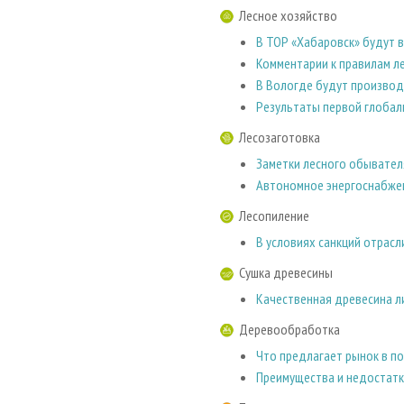
Лесное хозяйство
В ТОР «Хабаровск» будут 
Комментарии к правилам л
В Вологде будут производ
Результаты первой глобал
Лесозаготовка
Заметки лесного обывател
Автономное энергоснабже
Лесопиление
В условиях санкций отрасл
Сушка древесины
Качественная древесина л
Деревообработка
Что предлагает рынок в 
Преимущества и недостатк