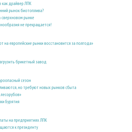
 как драйвер ЛПК
нний рынок биотоплива?
 сверхновом рынке
знообразия не прекращается!
рт на европейские рынки восстановится за полгода»
загрузить брикетный завод
ароопасный сезон
ливаются, но требуют новых рынков сбыта
 лесорубов»
ки Бурятия
латы на предприятиях ЛПК
щаются к президенту