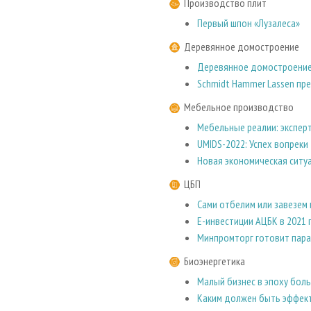
Производство плит
Первый шпон «Лузалеса»
Деревянное домостроение
Деревянное домостроение
Schmidt Hammer Lassen пр
Мебельное производство
Мебельные реалии: экспер
UMIDS-2022: Успех вопреки
Новая экономическая ситуа
ЦБП
Сами отбелим или завезем 
E-инвестиции АЦБК в 2021 
Минпромторг готовит пара
Биоэнергетика
Малый бизнес в эпоху бол
Каким должен быть эффект