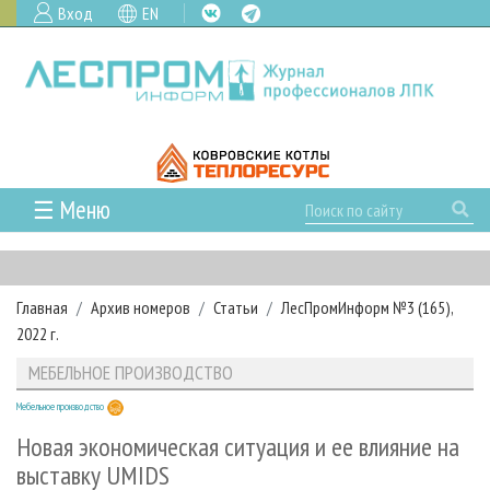
Вход
EN
☰ Меню
ГЛАВНАЯ
РУБРИКИ И ТЕМЫ
Главная
Архив номеров
Статьи
ЛесПромИнформ №3 (165),
РУБРИКИ ЖУРНАЛА
НОВОСТИ
2022 г.
ЛЕСНОЕ ХОЗЯЙСТВО
КАЛЕНДАРЬ СОБЫТИЙ
ПРОЕКТЫ ЛПИ
МЕБЕЛЬНОЕ ПРОИЗВОДСТВО
ЛЕСОЗАГОТОВКА
НОВОСТИ ЛПК
АНАЛИТИКА
АРХИВ
Мебельное производство
ЛЕСОПИЛЕНИЕ
НОВОСТИ ЖУРНАЛА
ПРЕДПРИЯТИЯ ЛПК
АРХИВ ЖУРНАЛОВ
О ЖУРНАЛЕ
Новая экономическая ситуация и ее влияние на
ДЕРЕВООБРАБОТКА
НОВОСТИ КОМПАНИЙ
ЛЕСНЫЕ РЕГИОНЫ РОССИИ
СТАТЬИ
выставку UMIDS
ПОДПИСКА
РЕКЛАМОДАТЕЛЯМ