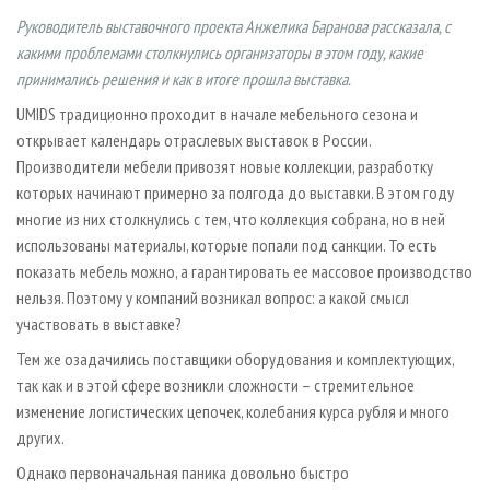
СУШКА ДРЕВЕСИНЫ
ПЕРСОНЫ
КОНТАКТЫ
РЕКЛАМА
Руководитель выставочного проекта Анжелика Баранова рассказала, с
ПРОИЗВОДСТВО ДРЕВЕСНЫХ ПЛИТ
МОБИЛЬНЫЕ ВЫСТАВКИ
какими проблемами столкнулись организаторы в этом году, какие
РЕКЛАМА НА САЙТЕ
принимались решения и как в итоге прошла выставка.
ДЕРЕВЯННОЕ ДОМОСТРОЕНИЕ
ОФИЦИАЛЬНЫЕ ДЕЛЕГАЦИИ
UMIDS традиционно проходит в начале мебельного сезона и
ПРОИЗВОДСТВО МЕБЕЛИ
ПРИОРИТЕТНЫЕ ИНВЕСТПРОЕКТЫ
открывает календарь отраслевых выставок в России.
БИОЭНЕРГЕТИКА
RUSSIAN FORESTRY REVIEW
Производители мебели привозят новые коллекции, разработку
которых начинают примерно за полгода до выставки. В этом году
ЦБП
ГАЗЕТА ЛЕСПРОМФОРУМ
многие из них столкнулись с тем, что коллекция собрана, но в ней
ИНСТРУМЕНТ И МАТЕРИАЛЫ
БИБЛИОТЕКА СПЕЦИАЛИСТА
использованы материалы, которые попали под санкции. То есть
показать мебель можно, а гарантировать ее массовое производство
нельзя. Поэтому у компаний возникал вопрос: а какой смысл
участвовать в выставке?
Тем же озадачились поставщики оборудования и комплектующих,
так как и в этой сфере возникли сложности – стремительное
изменение логистических цепочек, колебания курса рубля и много
других.
Однако первоначальная паника довольно быстро