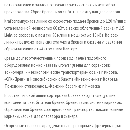
пользователем и зависит от характеристик сырья и масштабов
производства. Сброс бревен может быть на одну или две стороны.
Krafter выпускает линию со скоростью подачи бревен до 120 м/мин с
установленной мощностью 60 кВт, а также облегченный вариант LLS
Light со скоростью подачи 30 м/мин и мощностью 16 кВт. Во всех
линиях предусмотрена система учета бревен и система управления
сбрасывателями от «Автоматика Вектор».
Среди других отечественных производителей подобного
оборудования можно назвать Cronver (линия для сортировки
тонкомера) и «Технологические транспортеры», оба из г. Кирова,
«СЛК-Древ» из Новосибирской области, «Интехком» из г. Вологды,
Тюменский станкозавод, «Камский берег» из г. Ижевска.
В состав типовой линии сортировки бревен входят следующие
компоненты: разобщители бревен, бревнотаски, система карманов,
сбрасыватели бревен, сортировочный транспортер, накопительные
карманы, кабина для оператора и сканера.
Окорочные станки подразделяются на роторные и фрезерные (рис.