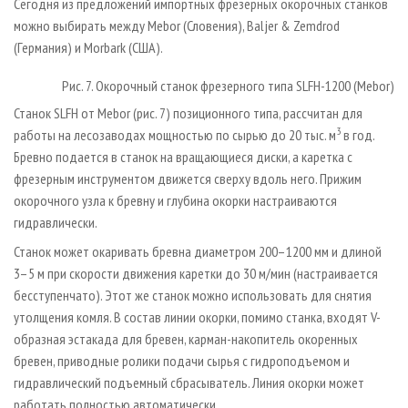
Сегодня из предложений импортных фрезерных окорочных станков
можно выбирать между Mebor (Словения), Baljer & Zemdrod
(Германия) и Morbark (США).
Рис. 7. Окорочный станок фрезерного типа SLFH-1200 (Mebor)
Станок SLFH от Mebor (рис. 7) позиционного типа, рассчитан для
3
работы на лесозаводах мощностью по сырью до 20 тыс. м
в год.
Бревно подается в станок на вращающиеся диски, а каретка с
фрезерным инструментом движется сверху вдоль него. Прижим
окорочного узла к бревну и глубина окорки настраиваются
гидравлически.
Станок может окаривать бревна диаметром 200–1200 мм и длиной
3–5 м при скорости движения каретки до 30 м/мин (настраивается
бесступенчато). Этот же станок можно использовать для снятия
утолщения комля. В состав линии окорки, помимо станка, входят V-
образная эстакада для бревен, карман-накопитель окоренных
бревен, приводные ролики подачи сырья с гидроподъемом и
гидравлический подъемный сбрасыватель. Линия окорки может
работать полностью автоматически.