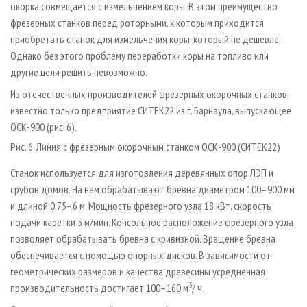
окорка совмещается с измельчением коры. В этом преимущество
фрезерных станков перед роторными, к которым приходится
приобретать станок для измельчения коры, который не дешевле.
Однако без этого проблему переработки коры на топливо или
другие цели решить невозможно.
Из отечественных производителей фрезерных окорочных станков
известно только предприятие СИТЕК22 из г. Барнаула, выпускающее
ОСК-900 (рис. 6).
Рис. 6. Линия с фрезерным окорочным станком ОСК-900 (СИТЕК22)
Станок используется для изготовления деревянных опор ЛЭП и
срубов домов. На нем обрабатывают бревна диаметром 100–900 мм
и длиной 0,75–6 м. Мощность фрезерного узла 18 кВт, скорость
подачи каретки 5 м/мин. Консольное расположение фрезерного узла
позволяет обрабатывать бревна с кривизной. Вращение бревна
обеспечивается с помощью опорных дисков. В зависимости от
геометрических размеров и качества древесины усредненная
3
производительность достигает 100–160 м
/ ч.