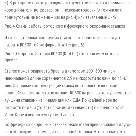
4). В роторном станке режущим инструментом являются специальные
коросниматели, во фрезерном – ножевые головки (в том числе с
прямоугольными ножами – как на рис. 4) или закаленные шипы.
Рис. 4. Схемы работы роторного и фрезерного окорочных станков
Из отечественных окорочных станков роторного типа следует
назвать RD600 той же фирмы Krafter (рис. 5).
Рис. 5. Окорочный станок RD600 (Krafter) с механизмом подачи
бревен
Станок может окаривать бревна диаметром 100–600 мм при
минимальной длине сортиментов 2,5 м и скорости подачи до 45 м/
мин. Основные комплектующие станка поставляют известные
европейские фирмы, что позволяет RD600 на равных конкурировать с
лучшими станками из Финляндии или США. По крайней мере по
скорости подачи (то есть производительности) он превосходит
Valon Kone и немного уступает Cambio.
Во фрезерных окорочных станках реализован принципиально другой
способ окорки – с помощью фрезерной головки. Это означает, что