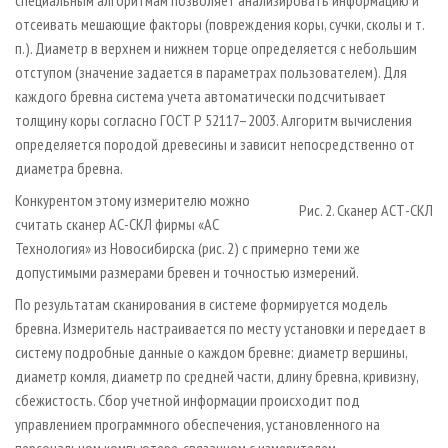
отсеивать мешающие факторы (повреждения коры, сучки, сколы и т.
п.). Диаметр в верхнем и нижнем торце определяется с небольшим
отступом (значение задается в параметрах пользователем). Для
каждого бревна система учета автоматически подсчитывает
толщину коры согласно ГОСТ Р 52117–2003. Алгоритм вычисления
определяется породой древесины и зависит непосредственно от
диаметра бревна.
Конкурентом этому измерителю можно
Рис. 2. Сканер АСТ-СКЛ
считать сканер АС-СКЛ фирмы «АС
Технология» из Новосибирска (рис. 2) с примерно теми же
допустимыми размерами бревен и точностью измерений.
По результатам сканирования в системе формируется модель
бревна. Измеритель настраивается по месту установки и передает в
систему подробные данные о каждом бревне: диаметр вершины,
диаметр комля, диаметр по средней части, длину бревна, кривизну,
сбежистость. Сбор учетной информации происходит под
управлением программного обеспечения, установленного на
персональном компьютере, связанном с измерителем.