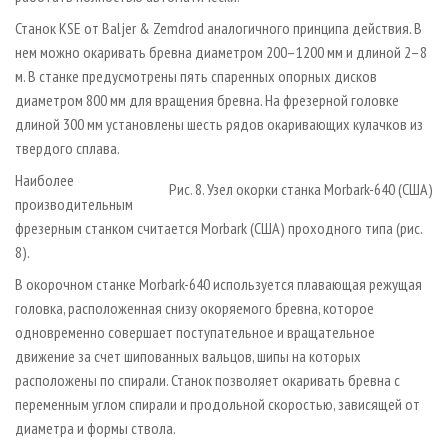
Станок KSE от Baljer & Zemdrod аналогичного принципа действия. В
нем можно окаривать бревна диаметром 200–1200 мм и длиной 2–8
м. В станке предусмотрены пять спаренных опорных дисков
диаметром 800 мм для вращения бревна. На фрезерной головке
длиной 300 мм установлены шесть рядов окаривающих кулачков из
твердого сплава.
Наиболее
Рис. 8. Узел окорки станка Morbark-640 (США)
производительным
фрезерным станком считается Morbark (США) проходного типа (рис.
8).
В окорочном станке Morbark-640 используется плавающая режущая
головка, расположенная снизу окоряемого бревна, которое
одновременно совершает поступательное и вращательное
движение за счет шипованных вальцов, шипы на которых
расположены по спирали. Станок позволяет окаривать бревна с
переменным углом спирали и продольной скоростью, зависящей от
диаметра и формы ствола.