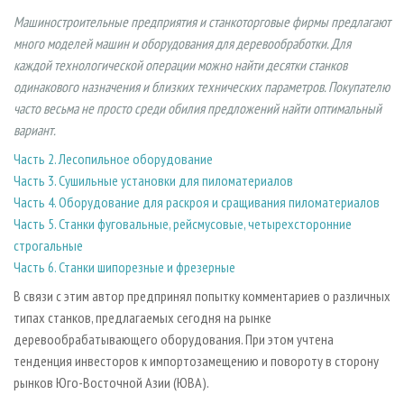
СУШКА ДРЕВЕСИНЫ
ПЕРСОНЫ
КОНТАКТЫ
РЕКЛАМА
Машиностроительные предприятия и станкоторговые фирмы предлагают
ПРОИЗВОДСТВО ДРЕВЕСНЫХ ПЛИТ
МОБИЛЬНЫЕ ВЫСТАВКИ
много моделей машин и оборудования для деревообработки. Для
РЕКЛАМА НА САЙТЕ
каждой технологической операции можно найти десятки станков
ДЕРЕВЯННОЕ ДОМОСТРОЕНИЕ
ОФИЦИАЛЬНЫЕ ДЕЛЕГАЦИИ
одинакового назначения и близких технических параметров. Покупателю
ПРОИЗВОДСТВО МЕБЕЛИ
ПРИОРИТЕТНЫЕ ИНВЕСТПРОЕКТЫ
часто весьма не просто среди обилия предложений найти оптимальный
вариант.
БИОЭНЕРГЕТИКА
RUSSIAN FORESTRY REVIEW
Часть 2. Лесопильное оборудование
ЦБП
ГАЗЕТА ЛЕСПРОМФОРУМ
Часть 3. Сушильные установки для пиломатериалов
ИНСТРУМЕНТ И МАТЕРИАЛЫ
БИБЛИОТЕКА СПЕЦИАЛИСТА
Часть 4. Оборудование для раскроя и сращивания пиломатериалов
Часть 5. Станки фуговальные, рейсмусовые, четырехсторонние
строгальные
Часть 6. Станки шипорезные и фрезерные
В связи с этим автор предпринял попытку комментариев о различных
типах станков, предлагаемых сегодня на рынке
деревообрабатывающего оборудования. При этом учтена
тенденция инвесторов к импортозамещению и повороту в сторону
рынков Юго-Восточной Азии (ЮВА).