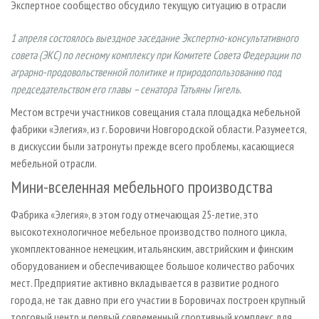
Экспертное сообщество обсудило текущую ситуацию в отрасли
СУШКА ДРЕВЕСИНЫ
ПЕРСОНЫ
КОНТАКТЫ
РЕКЛАМА
ПРОИЗВОДСТВО ДРЕВЕСНЫХ ПЛИТ
МОБИЛЬНЫЕ ВЫСТАВКИ
РЕКЛАМА НА САЙТЕ
1 апреля состоялось выездное заседание Экспертно-консультативного
совета (ЭКС) по лесному комплексу при Комитете Совета Федерации по
ДЕРЕВЯННОЕ ДОМОСТРОЕНИЕ
ОФИЦИАЛЬНЫЕ ДЕЛЕГАЦИИ
аграрно-продовольственной политике и природопользованию под
ПРОИЗВОДСТВО МЕБЕЛИ
ПРИОРИТЕТНЫЕ ИНВЕСТПРОЕКТЫ
председательством его главы – сенатора Татьяны Гигель.
БИОЭНЕРГЕТИКА
RUSSIAN FORESTRY REVIEW
Местом встречи участников совещания стала площадка мебельной
ЦБП
ГАЗЕТА ЛЕСПРОМФОРУМ
фабрики «Элегия», из г. Боровичи Новгородской области. Разумеется,
в дискуссии были затронуты преж­де всего проблемы, касающиеся
ИНСТРУМЕНТ И МАТЕРИАЛЫ
БИБЛИОТЕКА СПЕЦИАЛИСТА
мебельной отрасли.
Мини-вселенная мебельного производства
Фабрика «Элегия», в этом году отмечающая 25-летие, это
высокотехнологичное мебельное производство полного цикла,
укомплектованное немецким, итальянским, австрийским и финским
оборудованием и обеспечивающее большое количество рабочих
мест. Предприятие активно вкладывается в развитие родного
города, не так давно при его участии в Боровичах построен крупный
торговый центр и первый современный спортивный комплекс для