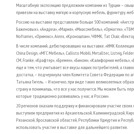
Масштабную экспозицию предложили компании из Турции – свыше
привезли на выставку мягкую и корпусную мебель, фурнитуру, ме
Россию на выставке представляли больше 500 компаний: «Ангстр
Баженовых», «Андреа», «Мария», «Миассмебель», «Орматек», «ТБМ», 
Noframes, «Оримэкс», Anrex, «Кроношпан», ЧФМК, Tat Сhair, «Вект
В числе компаний, дебютировавших на выставке, «ИМК Коллекция»,
China Design, «МГС Мебель», Callisto Mobili, Metalltec, Listvig, Fel
СМ, Franke, «Крафтер», «Бремен», «Бином», «Калифорния мебель», 
еще и тем, что учитывает все вкусы наших потребителей, а главн
достатка, – подчеркнула член Комитета Совета Федерации по 
Татьяна Гигель. – И конечно, при виде таких великолепных обр
страну и понимаешь, что все у нас получится. Мы можем быть пер
которые традиционно развивались у нас, в России».
20 регионов оказали поддержку и финансировали участие своих 
выступили предприятия из Архангельской, Калининградской, Киро
Рязанской, Ярославской областей, Республики Удмуртия и Респ
использовать участие в выставке для дальнейшего развития.