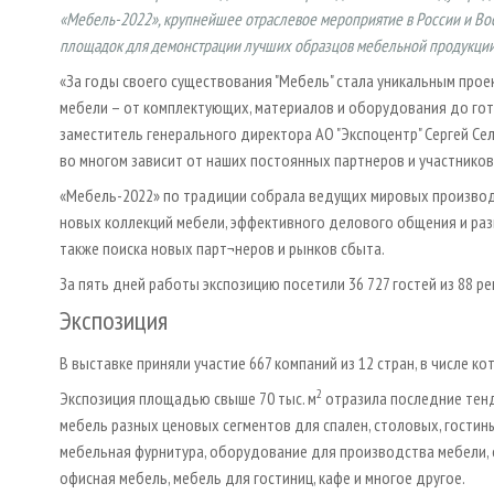
«Мебель-2022», крупнейшее отраслевое мероприятие в России и Во
площадок для демонстрации лучших образцов мебельной продукции
«За годы своего существования "Мебель" стала уникальным про
мебели – от комплектующих, материалов и оборудования до гот
заместитель генерального директора АО "Экспоцентр" Сергей Се
во многом зависит от наших постоянных партнеров и участников
«Мебель-2022» по традиции собрала ведущих мировых производ
новых коллекций мебели, эффективного делового общения и раз
также поиска новых парт¬неров и рынков сбыта.
За пять дней работы экспозицию посетили 36 727 гостей из 88 р
Экспозиция
В выставке приняли участие 667 компаний из 12 стран, в числе
2
Экспозиция площадью свыше 70 тыс. м
отразила последние тенд
мебель разных ценовых сегментов для спален, столовых, гостиных
мебельная фурнитура, оборудование для производства мебели,
офисная мебель, мебель для гостиниц, кафе и многое другое.