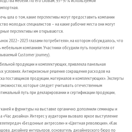
одства мебели. По его словам, 95–97% используемой
импортная.
чь шла о том, какие перспективы могут предоставить компании
тво молодых специалистов – на какие рабочие места они могут
ерные перспективы им открываются.
нок 2022–2023 глазами потребителя», на котором обсуждалось, что
ь мебельным компаниям. Участники обсудили путь покупателя от
зываемый Customer journey).
ебельной продукции и комплектующих, привлекла панельная
ых условиях. Антикризисные решения сокращения расходов на
ка поставщиков продукции, материалов и комплектующих». Эксперты
 возможностях, которые следует учитывать отечественным
тимальный путь при декларировании и сертификации продукции,
каней и фурнитуры на выставке органично дополнили семинары и
а «Час дизайна». Интерес у аудитории вызвало яркое выступление
телепередач «Бездонные антресоли» и «Цветная революция», «Как
ашова, дизайнер интерьеров, основатель дизайнерского бюро по