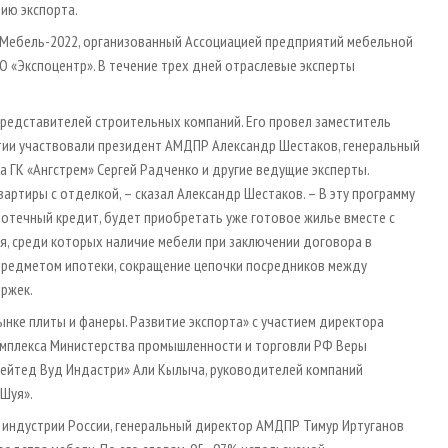
ию экспорта.
Мебель-2022, организованный Ассоциацией предприятий мебельной
«Экспоцентр». В течение трех дней отраслевые эксперты
редставителей строительных компаний. Его провел заместитель
тии участвовали президент АМДПР Александр Шестаков, генеральный
 ГК «Ангстрем» Сергей Радченко и другие ведущие эксперты.
артиры с отделкой, – сказал Александр Шестаков. – В эту программу
потечный кредит, будет приобретать уже готовое жилье вместе с
, среди которых наличие мебели при заключении договора в
предметом ипотеки, сокращение цепочки посредников между
ржек.
нке плиты и фанеры. Развитие экспорта» с участием директора
мплекса Министерства промышленности и торговли РФ Веры
рейтед Вуд Индастри» Али Кылыча, руководителей компаний
 Шуя».
 индустрии России, генеральный директор АМДПР Тимур Иртуганов