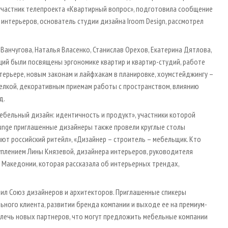
частник телепроекта «Квартирный вопрос», подготовила сообщение
 интерьеров, основатель студии дизайна Iroom Design, рассмотрел
анчугова, Наталья Власенко, Станислав Орехов, Екатерина Дятлова,
аций были посвящены эргономике квартир и квартир-студий, работе
терьере, новым законам и лайфхакам в планировке, хоумстейджингу –
делкой, декоративным приемам работы с пространством, влиянию
д.
мебельный дизайн: идентичность и продукт», участники которой
unge приглашенные дизайнеры также провели круглые столы
ют российский ритейл», «Дизайнер – строитель – мебельщик. Кто
уплением Лины Князевой, дизайнера интерьеров, руководителя
и Македонии, которая рассказала об интерьерных трендах,
ил Союз дизайнеров и архитекторов. Приглашенные спикеры
ьного клиента, развитии бренда компании и выходе ее на премиум-
 привлечь новых партнеров, что могут предложить мебельные компании