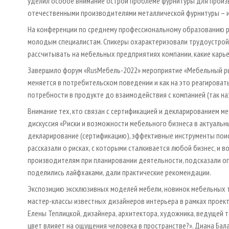
уделил особое внимание острой проблеме фурнитуры для произв
отечественными производителями металлической фурнитуры – 
На конференции по среднему профессиональному образованию ре
молодым специалистам. Спикеры охарактеризовали трудоустройс
рассчитывать на мебельных предприятиях компании, какие карь
Завершило форум «RusМебель-2022» мероприятие «Мебельный ры
меняется в потребительском поведении и как на это реагироват
потребности в продукте до взаимодействия с компанией (так на
Внимание тех, кто связан с сертификацией и декларированием м
дискуссия «Риски и возможности мебельного бизнеса в актуальн
декларирование (сертификацию), эффективные инструменты поис
рассказали о рисках, с которыми сталкивается любой бизнес, и
производителям при планировании деятельности, подсказали оп
поделились лайфхаками, дали практические рекомендации.
Экспозицию эксклюзивных моделей мебели, новинок мебельных т
мастер-классы известных дизайнеров интерьера в рамках проект
Елены Теплицкой, дизайнера, архитектора, художника, ведущей 
цвет влияет на ощущения человека в пространстве?». Диана Бал