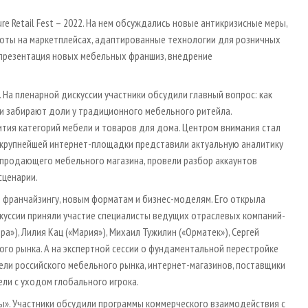
e Retail Fest – 2022. На нем обсуждались новые антикризисные меры,
аботы на маркетплейсах, адаптированные технологии для розничных
 презентация новых мебельных франшиз, внедрение
На пленарной дискуссии участники обсудили главный вопрос: как
и забирают доли у традиционного мебельного ритейла.
ития категорий мебели и товаров для дома. Центром внимания стал
й крупнейшей интернет-площадки представили актуальную аналитику
 продающего мебельного магазина, провели разбор аккаунтов
сценарии.
франчайзингу, новым форматам и бизнес-моделям. Его открыла
искуссии приняли участие специалисты ведущих отраслевых компаний-
а»), Лилия Кац («Мария»), Михаил Тужилин («Орматек»), Сергей
ного рынка. А на экспертной сессии о фундаментальной перестройке
ели российского мебельного рынка, интернет-магазинов, поставщики
ели с уходом глобального игрока.
ы». Участники обсудили программы коммерческого взаимодействия с