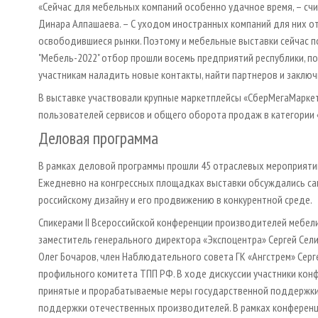
«Сейчас для мебельных компаний особенно удачное время, – сч
Динара Алпашаева. – С уходом иностранных компаний для них о
освободившиеся рынки. Поэтому и мебельные выставки сейчас п
"Мебель-2022" отбор прошли восемь предприятий республики, п
участникам наладить новые контакты, найти партнеров и заключ
В выставке участвовали крупные маркетплейсы «СберМегаМаркет»,
пользователей сервисов и общего оборота продаж в категории 
Деловая программа
В рамках деловой программы прошли 45 отраслевых мероприяти
Ежедневно на конгрессных площадках выставки обсуждались са
российскому дизайну и его продвижению в конкурентной среде.
Спикерами II Всероссийской конференции производителей мебел
заместитель генерального директора «Экспоцентра» Сергей Сел
Олег Бочаров, член Наблюдательного совета ГК «Ангстрем» Сер
профильного комитета ТПП РФ. В ходе дискуссии участники ко
принятые и прорабатываемые меры государственной поддержки
поддержки отечественных производителей. В рамках конференц