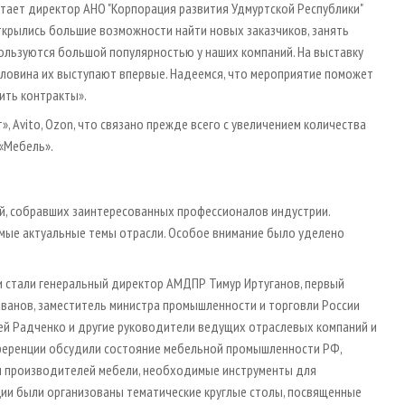
итает директор АНО "Корпорация развития Удмуртской Республики"
ткрылись большие возможности найти новых заказчиков, занять
ользуются большой популярностью у наших компаний. На выставку
оловина их выступают впервые. Надеемся, что мероприятие поможет
ить контракты».
 Avito, Ozon, что связано прежде всего с увеличением количества
«Мебель».
й, собравших заинтересованных профессионалов индустрии.
мые актуальные темы отрасли. Особое внимание было уделено
и стали генеральный директор АМДПР Тимур Иртуганов, первый
иванов, заместитель министра промышленности и торговли России
гей Радченко и другие руководители ведущих отраслевых компаний и
нференции обсудили состояние мебельной промышленности РФ,
 производителей мебели, необходимые инструменты для
ии были организованы тематические круглые столы, посвященные