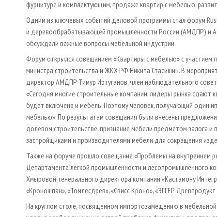
фурнитуре и комплектующим, продаже квартир с мебелью, развит
Одним из ключевых событий деловой программы стал форум Rus
и деревообрабатывающей промышленности России (АМДПР) и АО 
обсуждали важные вопросы мебельной индустрии.
Форум открылся совещанием «Квартиры с мебелью» с участием п
министра строительства и ЖКХ РФ Никита Стасишин. В мероприя
директор АМДПР Тимур Иртуганов, член наблюдательного совета
«Сегодня многие строительные компании, лидеры рынка сдают кв
будет включена и мебель. Поэтому человек, получающий один и
мебелью». По результатам совещания были внесены предложения
долевом строительстве, признание мебели предметом залога и 
застройщиками и производителями мебели для сокращения изде
Также на форуме прошло совещание «Проблемы на внутреннем ры
Департамента легкой промышленности и лесопромышленного ко
Хмыровой, генерального директора компании «Кастамону Интег
«Кроношпан», «Томлесдрев», «Свисс Кроно», «ЭГГЕР Древпродукт
На круглом столе, посвященном импортозамещению в мебельной