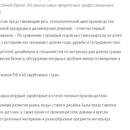
сточной Европе. Это одна из самых авторитетных профессиональных
.
ектом, представляющим весь технологический цикл производства
овой продукции и дизайнерских решений, – отметил первый
ливанов. – По сравнению с прошлым годом выставка выросла, ее успех
, с которыми нас связывают долгие годы дружбы и сотрудничества».
ителей, дизайнеров и специалистов по интерьеру для демонстрации
вития бизнеса, обсуждения насущных проблем импортозамещения, а
егионов РФ и 60 зарубежных стран.
 которых ведущие зарубежные и отечественные производители.
енции развития рынка, моды, стиля и дизайна. Была представлена
, детских, а также кухни от производителя, диваны и кресла,
 отделочные материалы и разнообразные предметы интерьера,