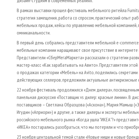
дизайн-студиям в современных реалиях.
В рамках выставки прошел фестиваль мебельного ритейла Furnitur
стратегия замещения, работа со спросом, практический опыт р
мебельных продаж, кейсы по управлению мебельной компанией,
омниканальности.
В первый день собрались представители мебельной e-commerce. 
мебельные компании наращивают свое присутствие в интернете 
Представители «СберМегаМаркета» рассказали о стратегии разв
мастер-класс «Как зарабатывать на Авито». Представители это
о продажах категории «Мебель» на Avito, поделились секретами
действующих селлеров, предложили актуальные антикризисные 
22 ноября фестиваль продолжился «Днем дилера», посвященным 
панельная дискуссия «Поставщик vs дилер: красные линии». В д
поставщиков – Светлана Образцова («Аскона»), Мария Мамыш («Эр
Игудин («Априори») и другие, а также дилеры и эксперты мебель
российского мебельного рынка «Когда ушла "ИКЕА"?» представит
«ИКЕА» постарались разобраться, что мы потеряли и что приобр
23 ноября центральной темой стали «Новые ниши и новые бренд