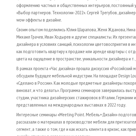
оформлению частных и общественных интерьеров, постоянный у
«Выбор партнеров. Технологии-2022». Сергей Трегубов, дизайнер
wow-эффекты в дизайне.
Своим опытом поделились Юлия Шарапова, Женя Жданова, Нина В
Михаил Грачев, Иван Ходырев и другие специалисты. Их презент
дизайнера в условиях санкций, психологии цветовосприятия в ин
как подготовить квартиру к продаже или аренде квартиры с от
цвета на ощущение в пространстве, уникальности дизайнера и т. 
В рамках проекта «Час дизайна» прошла дискуссия «Российский 
обсудили будущее мебельной индустрии. На площадке Design Lo
«Сделано в России». Как молодые предметные дизайнеры покоря
виноват, и что делать». Программа семинаров завершилась выст
студии, участника дизайнерских стажировок в Италии, Германии 
представленных на международных выставках в 2022 году.
Интересные семинары «Meeting Point. Мебель+Дизайн» подготов
рассказали о материалах в производстве мебели для притязател
сегмент, а также о том, где и как искать клиента в кризис, как