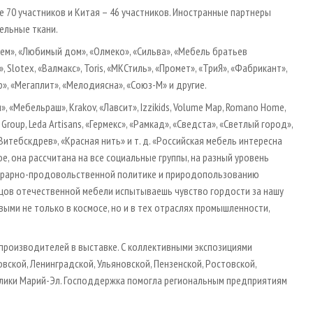
 70 участников и Китая – 46 участников. Иностранные партнеры
бельные ткани.
ем», «Любимый дом», «Олмеко», «Сильва», «Мебель братьев
Slotex, «Валмакс», Toris, «МКСтиль», «Промет», «ТриЯ», «Фабрикант»,
ор», «Мегаплит», «Мелодиясна», «Союз-М» и другие.
 «Мебельраш», Krakov, «Лавсит», Izzikids, Volume Map, Romano Home,
der Group, Leda Artisans, «Гермекс», «Рамкад», «Сведста», «Светлый город»,
«Витебскдрев», «Красная нить» и т. д. «Российская мебель интересна
ое, она рассчитана на все социальные группы, на разный уровень
аграрно-продовольственной политике и природопользованию
азцов отечественной мебели испытываешь чувство гордости за нашу
выми не только в космосе, но и в тех отраслях промышленности,
производителей в выставке. С коллективными экспозициями
вской, Ленинградской, Ульяновской, Пензенской, Ростовской,
ублики Марий-Эл. Господдержка помогла региональным предприятиям