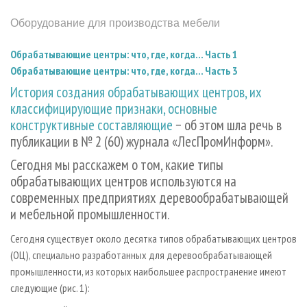
СУШКА ДРЕВЕСИНЫ
ПЕРСОНЫ
КОНТАКТЫ
РЕКЛАМА
Оборудование для производства мебели
ПРОИЗВОДСТВО ДРЕВЕСНЫХ ПЛИТ
МОБИЛЬНЫЕ ВЫСТАВКИ
РЕКЛАМА НА САЙТЕ
ДЕРЕВЯННОЕ ДОМОСТРОЕНИЕ
Обрабатывающие центры: что, где, когда... Часть 1
ОФИЦИАЛЬНЫЕ ДЕЛЕГАЦИИ
Обрабатывающие центры: что, где, когда... Часть 3
ПРОИЗВОДСТВО МЕБЕЛИ
ПРИОРИТЕТНЫЕ ИНВЕСТПРОЕКТЫ
История создания обрабатывающих центров, их
БИОЭНЕРГЕТИКА
RUSSIAN FORESTRY REVIEW
классифицирующие признаки, основные
ЦБП
конструктивные составляющие
− об этом шла речь в
ГАЗЕТА ЛЕСПРОМФОРУМ
публикации в № 2 (60) журнала «ЛесПромИнформ».
ИНСТРУМЕНТ И МАТЕРИАЛЫ
БИБЛИОТЕКА СПЕЦИАЛИСТА
Сегодня мы расскажем о том, какие типы
обрабатывающих центров используются на
современных предприятиях деревообрабатывающей
и мебельной промышленности.
Сегодня существует около десятка типов обрабатывающих центров
(ОЦ), специально разработанных для деревообрабатывающей
промышленности, из которых наибольшее распространение имеют
следующие (рис. 1):