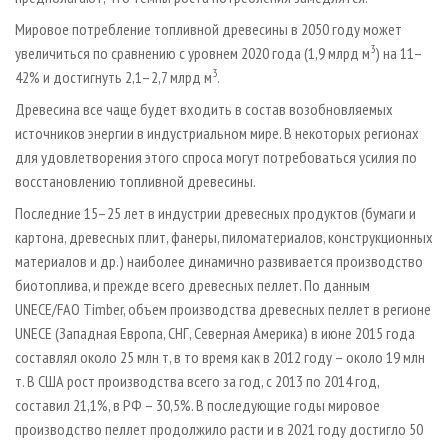
Мировое потребление топливной древесины в 2050 году может
3
увеличиться по сравнению с уровнем 2020 года (1,9 млрд м
) на 11–
3
42% и достигнуть 2,1–2,7 млрд м
.
Древесина все чаще будет входить в состав возобновляемых
источников энергии в индустриальном мире. В некоторых регионах
для удовлетворения этого спроса могут потребоваться усилия по
восстановлению топливной древесины.
Последние 15–25 лет в индустрии древесных продуктов (бумаги и
картона, древесных плит, фанеры, пиломатериалов, конструкционных
материалов и др.) наиболее динамично развивается производство
биотоплива, и прежде всего древесных пеллет. По данным
UNECE/FAO Timber, объем производства древесных пеллет в регионе
UNECE (Западная Европа, СНГ, Северная Америка) в июне 2015 года
составлял около 25 млн т, в то время как в 2012 году – около 19 млн
т. В США рост производства всего за год, с 2013 по 2014 год,
составил 21,1%, в РФ – 30,5%. В последующие годы мировое
производство пеллет продолжило расти и в 2021 году достигло 50