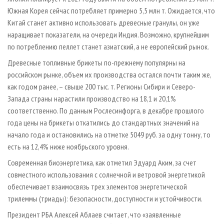
Южная Корея сейчас потребляет примерно 5,5 млн т. Ожидается, что
Китай станет активно использовать древесные гранулы, он уже
наращивает показатели, на очереди Индия. Возможно, крупнейшим
по потреблению пеллет станет азиатский, а не европейский рынок.
Древесные топливные брикеты по-прежнему популярны на
российском рынке, объем их производства остался почти таким же,
как годом ранее, – свыше 200 тыс. т. Регионы Сибири и Северо-
Запада страны нарастили производство на 18,1 и 20,1%
соответственно. По данным Рослесинфорга, в декабре прошлого
года цены на брикеты откатились до стандартных значений на
начало года и остановились на отметке 5049 руб. за одну тонну, то
есть на 12,4% ниже ноябрьского уровня.
Современная биоэнергетика, как отметил Эдуард Аким, за счет
совместного использования с солнечной и ветровой энергетикой
обеспечивает взаимосвязь трех элементов энергетической
трилеммы (триады): безопасности, доступности и устойчивости.
Президент РБА Алексей Аблаев считает, что «заявленные