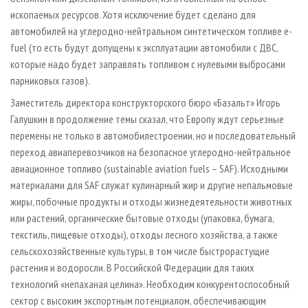
ископаемых ресурсов. Хотя исключение будет сделано для
автомобилей на углеродно-нейтральном синтетическом топливе e-
fuel (то есть будут допущены к эксплуатации автомобили с ДВС,
которые надо будет заправлять топливом с нулевыми выбросами
парниковых газов).
Заместитель директора конструкторского бюро «Базальт» Игорь
Галушкин в продолжение темы сказал, что Европу ждут серьезные
перемены не только в автомобилестроении, но и последовательный
переход авиаперевозчиков на безопасное углеродно-нейтральное
авиационное топливо (sustainable aviation fuels – SAF). Исходными
материалами для SAF служат кулинарный жир и другие непальмовые
жиры, побочные продукты и отходы жизнедеятельности животных
или растений, органические бытовые отходы (упаковка, бумага,
текстиль, пищевые отходы), отходы лесного хозяйства, а также
сельскохозяйственные культуры, в том числе быстрорастущие
растения и водоросли. В Российской Федерации для таких
технологий «непаханая целина». Необходим конкурентоспособный
сектор с высоким экспортным потенциалом, обеспечивающим