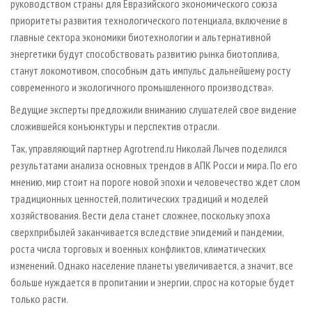
руководством страны для Евразийского экономического союза
приоритеты развития технологического потенциала, включение в
главные сектора экономики биотехнологии и альтернативной
энергетики будут способствовать развитию рынка биотоплива,
станут локомотивом, способным дать импульс дальнейшему росту
современного и экологичного промышленного производства».
Ведущие эксперты предложили вниманию слушателей свое видение
сложившейся конъюнктуры и перспектив отрасли.
Так, управляющий партнер Agrotrend.ru Николай Лычев поделился
результатами анализа основных трендов в АПК Росси и мира. По его
мнению, мир стоит на пороге новой эпохи и человечество ждет слом
традиционных ценностей, политических традиций и моделей
хозяйствования. Вести дела станет сложнее, поскольку эпоха
сверхприбылей заканчивается вследствие эпидемий и пандемии,
роста числа торговых и военных конфликтов, климатических
изменений. Однако население планеты увеличивается, а значит, все
больше нуждается в пропитании и энергии, спрос на которые будет
только расти.