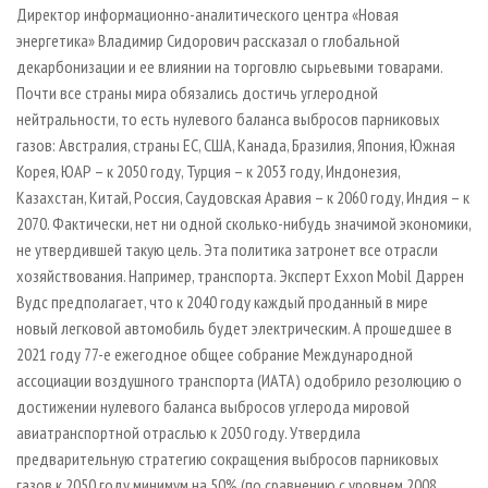
Директор информационно-аналитического центра «Новая
энергетика» Владимир Сидорович рассказал о глобальной
декарбонизации и ее влиянии на торговлю сырьевыми товарами.
Почти все страны мира обязались достичь углеродной
нейтральности, то есть нулевого баланса выбросов парниковых
газов: Австралия, страны ЕС, США, Канада, Бразилия, Япония, Южная
Корея, ЮАР – к 2050 году, Турция – к 2053 году, Индонезия,
Казахстан, Китай, Россия, Саудовская Аравия – к 2060 году, Индия – к
2070. Фактически, нет ни одной сколько-нибудь значимой экономики,
не утвердившей такую цель. Эта политика затронет все отрасли
хозяйствования. Например, транспорта. Эксперт Exxon Mobil Даррен
Вудс предполагает, что к 2040 году каждый проданный в мире
новый легковой автомобиль будет электрическим. А прошедшее в
2021 году 77-е ежегодное общее собрание Международной
ассоциации воздушного транспорта (ИАТА) одобрило резолюцию о
достижении нулевого баланса выбросов углерода мировой
авиатранспортной отраслью к 2050 году. Утвердила
предварительную стратегию сокращения выбросов парниковых
газов к 2050 году минимум на 50% (по сравнению с уровнем 2008