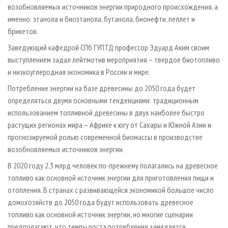
возобновляемых источников энергии природного происхождения, а
именно: этанола и биоэтанола, бутанола, бионефти, пеллет и
брикетов.
Заведующий кафедрой СПб ГУПТД профессор Эдуард Аким своим
выступлением задал лейтмотив мероприятия – твердое биотопливо
и низкоуглеродная экономика в России и мире.
Потребление энергии на базе древесины до 2050 года будет
определяться двумя основными тенденциями: традиционным
использованием топливной древесины в двух наиболее быстро
растущих регионах мира – Африке к югу от Сахары и Южной Азии и
прогнозируемой ролью современной биомассы в производстве
возобновляемых источников энергии.
В 2020 году 2,3 млрд человек по-прежнему полагались на древесное
топливо как основной источник энергии для приготовления пищи и
отопления. В странах с развивающейся экономикой большое число
домохозяйств до 2050 года будут использовать древесное
топливо как основной источник энергии, но многие сценарии
предполагают, что темпы роста потребления замедлятся.