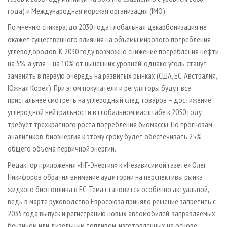
года) и Международная морская организация (IMO).
По мнению спикера, до 2030 года глобальная декарбонизация не
окажет существенного влияния на объемы мирового потребления
углеводородов. К 2030 году возможно снижение потребления нефти
на 5%, а угля – на 10% от нынешних уровней, однако уголь станут
заменять в первую очередь на развитых рынках (США, ЕС, Австралия,
Южная Корея). При этом покупатели и регуляторы будут все
пристальнее смотреть на углеродный след товаров – достижение
углеродной нейтральности в глобальном масштабе к 2050 году
требует трехкратного роста потребления биомассы. По прогнозам
аналитиков, биоэнергия к этому сроку будет обеспечивать 25%
общего объема первичной энергии.
Редактор приложения «НГ-Энергия» к «Независимой газете» Олег
Никифоров обратил внимание аудитории на перспективы рынка
жидкого биотоплива в ЕС. Тема становится особенно актуальной,
ведь в марте руководство Евросоюза приняло решение запретить с
2035 года выпуск и регистрацию новых автомобилей, заправляемых
бензином или дизельным топливом, изготовленных на основе