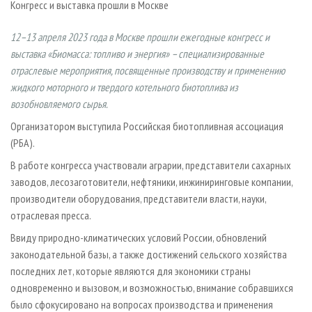
Конгресс и выставка прошли в Москве
СУШКА ДРЕВЕСИНЫ
ПЕРСОНЫ
КОНТАКТЫ
РЕКЛАМА
ПРОИЗВОДСТВО ДРЕВЕСНЫХ ПЛИТ
МОБИЛЬНЫЕ ВЫСТАВКИ
РЕКЛАМА НА САЙТЕ
12–13 апреля 2023 года в Москве прошли ежегодные конгресс и
выставка «Биомасса: топливо и энергия» – специализированные
ДЕРЕВЯННОЕ ДОМОСТРОЕНИЕ
ОФИЦИАЛЬНЫЕ ДЕЛЕГАЦИИ
отраслевые мероприятия, посвященные производству и применению
ПРОИЗВОДСТВО МЕБЕЛИ
ПРИОРИТЕТНЫЕ ИНВЕСТПРОЕКТЫ
жидкого моторного и твердого котельного биотоплива из
БИОЭНЕРГЕТИКА
RUSSIAN FORESTRY REVIEW
возобновляемого сырья.
ЦБП
ГАЗЕТА ЛЕСПРОМФОРУМ
Организатором выступила Российская биотопливная ассоциация
(РБА).
ИНСТРУМЕНТ И МАТЕРИАЛЫ
БИБЛИОТЕКА СПЕЦИАЛИСТА
В работе конгресса участвовали аграрии, представители сахарных
заводов, лесозаготовители, нефтяники, инжиниринговые компании,
производители оборудования, представители власти, науки,
отраслевая пресса.
Ввиду природно-климатических условий России, обновлений
законодательной базы, а также достижений сельского хозяйства
последних лет, которые являются для экономики страны
одновременно и вызовом, и возможностью, внимание собравшихся
было сфокусировано на вопросах производства и применения