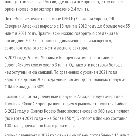
млн т (в том числе из России, где почти все производство пеллет
ориентировано на экспорт, ввезено 2,4 млн т).
Потребление пеллет в регионе UNECE (Западная Европа, СНГ,
Северная Америка) выросло с 18 млн т в 2012 году до больше чем 35
млн т в 2021 году. Практически можно говорить о создании за
последние 20–25 лет нового, динамично развивающегося,
самостоятельного сегмента лесного сектора.
В 2021 году Россия, Украина и Белоруссия вместе поставили
Европейскому союзу около 3 млн т. Однако эти поставки больше
недоступны из-за санкций. По сравнению с уровнем 2021 года
Евросоюз до мая 2022 года увеличил импорт топливных гранул из
США и Канады на 30%.
Большой спрос на древесные гранулы в Азии, в первую очередь в
Японии и Южной Корее, развивающимся рынком становится Тайвань.
В 2022 году в Южную Корею было экспортировано 560 тыс. т пеллет
(по итогам 2021 года – не более 150 т). Экспорт в Японию составил
100 тыс. т, прежде он был в разы меньше.
Япония планирует к 2027 году выйти на объем потребления 15 млн т.