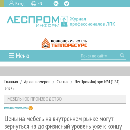
Вход
EN
☰ Меню
ГЛАВНАЯ
РУБРИКИ И ТЕМЫ
Главная
Архив номеров
Статьи
ЛесПромИнформ №4 (174),
РУБРИКИ ЖУРНАЛА
НОВОСТИ
2023 г.
ЛЕСНОЕ ХОЗЯЙСТВО
КАЛЕНДАРЬ СОБЫТИЙ
ПРОЕКТЫ ЛПИ
МЕБЕЛЬНОЕ ПРОИЗВОДСТВО
ЛЕСОЗАГОТОВКА
НОВОСТИ ЛПК
АНАЛИТИКА
АРХИВ
Мебельное производство
ЛЕСОПИЛЕНИЕ
НОВОСТИ ЖУРНАЛА
ПРЕДПРИЯТИЯ ЛПК
АРХИВ ЖУРНАЛОВ
О ЖУРНАЛЕ
Цены на мебель на внутреннем рынке могут
ДЕРЕВООБРАБОТКА
НОВОСТИ КОМПАНИЙ
ЛЕСНЫЕ РЕГИОНЫ РОССИИ
СТАТЬИ
вернуться на докризисный уровень уже к концу
ПОДПИСКА
РЕКЛАМОДАТЕЛЯМ