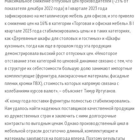
Максимальное снижение отпускных цен производителей (-23% от
показателя декабря 2022 года) в I квартале 2023 года
зафиксировано на металлическую мебель для офисов, и это привело
к снижению цен на 16% в категории «Торговая и офисная мебель». В I
квартале 2023 года стабилизировались цены и в таких категориях,
как «Деревянные шкафы для столовых и гостиных» и «Шкафы
кухонные», тогда как еще в прошлом году эта продукция
демонстрировала высокий рост отпускных цен. «Некоторое
отставание этих категорий по ценовой динамике связано с тем, что
в структуре их себестоимости большую долю занимают импортные
комплектующие (фурнитура, лакокрасочные материалы, фасадные
пленки, кромки ПВХ), стоимость которых напрямую связана с
колебаниями курсов валют», – объясняет Тимур Иртуганов.
«К концу года поставки фурнитуры полностью стабилизировались.
Нам удалось найти надежных поставщиков качественной продукции
из дружественных стран и заключить с ними долгосрочные
контракты по выгодным ценам. Однако производственный цикл в
мебельной отрасли достаточно длинный, комплектующие и
материалы закупаются на полгода вперед. Поэтому результаты