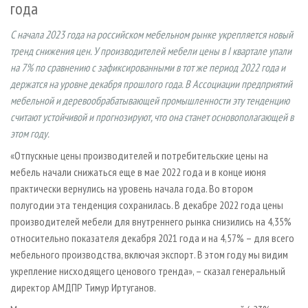
года
СУШКА ДРЕВЕСИНЫ
ПЕРСОНЫ
КОНТАКТЫ
РЕКЛАМА
ПРОИЗВОДСТВО ДРЕВЕСНЫХ ПЛИТ
МОБИЛЬНЫЕ ВЫСТАВКИ
РЕКЛАМА НА САЙТЕ
С начала 2023 года на российском мебельном рынке укрепляется новый
тренд снижения цен. У производителей мебели цены в I квартале упали
ДЕРЕВЯННОЕ ДОМОСТРОЕНИЕ
ОФИЦИАЛЬНЫЕ ДЕЛЕГАЦИИ
на 7% по сравнению с зафиксированными в тот же период 2022 года и
ПРОИЗВОДСТВО МЕБЕЛИ
ПРИОРИТЕТНЫЕ ИНВЕСТПРОЕКТЫ
держатся на уровне декабря прошлого года. В Ассоциации предприятий
БИОЭНЕРГЕТИКА
мебельной и деревообрабатывающей промышленности эту тенденцию
RUSSIAN FORESTRY REVIEW
считают устойчивой и прогнозируют, что она станет основополагающей в
ЦБП
ГАЗЕТА ЛЕСПРОМФОРУМ
этом году.
ИНСТРУМЕНТ И МАТЕРИАЛЫ
БИБЛИОТЕКА СПЕЦИАЛИСТА
«Отпускные цены производителей и потребительские цены на
мебель начали снижаться еще в мае 2022 года и в конце июня
практически вернулись на уровень начала года. Во втором
полугодии эта тенденция сохранилась. В декабре 2022 года цены
производителей мебели для внутреннего рынка снизились на 4,35%
относительно показателя декабря 2021 года и на 4,57% – для всего
мебельного производства, включая экспорт. В этом году мы видим
укрепление нисходящего ценового тренда», – сказал генеральный
директор АМДПР Тимур Иртуганов.