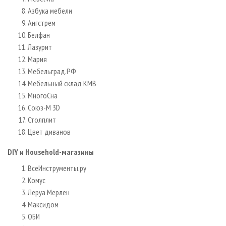
Азбука мебели
Ангстрем
Белфан
Лазурит
Мария
Мебельград.РФ
Мебельный склад КМВ
МногоСна
Союз-М 3D
Столплит
Цвет диванов
DIY и Household-магазины
ВсеИнструменты.ру
Комус
Леруа Мерлен
Максидом
ОБИ