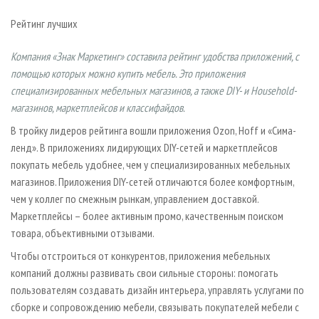
СУШКА ДРЕВЕСИНЫ
ПЕРСОНЫ
КОНТАКТЫ
РЕКЛАМА
Рейтинг лучших
ПРОИЗВОДСТВО ДРЕВЕСНЫХ ПЛИТ
МОБИЛЬНЫЕ ВЫСТАВКИ
РЕКЛАМА НА САЙТЕ
ДЕРЕВЯННОЕ ДОМОСТРОЕНИЕ
Компания «Знак Маркетинг» составила рейтинг удобства приложений, с
ОФИЦИАЛЬНЫЕ ДЕЛЕГАЦИИ
помощью которых можно купить мебель. Это приложения
ПРОИЗВОДСТВО МЕБЕЛИ
ПРИОРИТЕТНЫЕ ИНВЕСТПРОЕКТЫ
специализированных мебельных магазинов, а также DIY- и Household-
БИОЭНЕРГЕТИКА
RUSSIAN FORESTRY REVIEW
магазинов, маркетплейсов и классифайдов.
ЦБП
ГАЗЕТА ЛЕСПРОМФОРУМ
В тройку лидеров рейтинга вошли приложения Ozon, Hoff и «Сима-
ленд». В приложениях лидирующих DIY-сетей и маркетплейсов
ИНСТРУМЕНТ И МАТЕРИАЛЫ
БИБЛИОТЕКА СПЕЦИАЛИСТА
покупать мебель удобнее, чем у специализированных мебельных
магазинов. Приложения DIY-сетей отличаются более комфортным,
чем у коллег по смежным рынкам, управлением доставкой.
Маркетплейсы – более активным промо, качественным поиском
товара, объективными отзывами.
Чтобы отстроиться от конкурентов, приложения мебельных
компаний должны развивать свои сильные стороны: помогать
пользователям создавать дизайн интерьера, управлять услугами по
сборке и сопровождению мебели, связывать покупателей мебели с