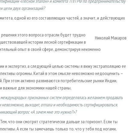
ртификации «Лесной эталон» и комитета ТПП РФ по предпринимательству
ли цели двух организаций?
омитета, одной из его составляющих частей, а значит, и действующих
о решения этого вопроса отрасли будет трудно
Николай Макаров
редшествовавшей истории лесной сертификации в
ительный опыт в своей сфере, демонстрируя неизменно
ии и экспертиз, а следующей целью системы я вижу экстраполяцию ее
ерспективы огромны. Китай в этом смысле невозможно недооценить –
й. При этом активно развиваются потребительские рынки Индии,
ки важные для экономики нашей страны.
их международых признанных систем определялась желанием продавать
м невозможно, выходит, отпала и необходимость сертифицироваться.
зникающий вопрос «А зачем мне это нужно?»?
ем, что они смотрят стратегически дальше за горизонт. Если ты
пективы. А если ты замечаешь только то, что у тебя под ногами,