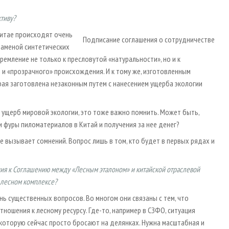
ктиву?
Китае происходят очень
Подписание соглашения о сотрудничестве
заменой синтетических
стремление не только к пресловутой «натуральности», но и к
и «прозрачного» происхождения. И к тому же, изготовленным
орая заготовлена незаконным путем с нанесением ущерба экологии
ен ущерб мировой экологии, это тоже важно помнить. Может быть,
ки фуры пиломатериалов в Китай и получения за нее денег?
не вызывает сомнений. Вопрос лишь в том, кто будет в первых рядах и
ия к Соглашению между «Лесным эталоном» и китайской отраслевой
 лесном комплексе?
ь существенных вопросов. Во многом они связаны с тем, что
ошения к лесному ресурсу. Где-то, например в СЗФО, ситуация
, которую сейчас просто бросают на делянках. Нужна масштабная и