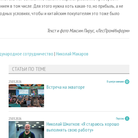
ем в том числе. Для этого нужна хоть какая-то, но прибыль, а не
годных условиях, чтобы и китайским покупателям это тоже было
Текст и фото Максим Пирус, «ЛесПромИнформ»
ународное сотрудничество
|
Николай Макаров
СТАТЬИ ПО ТЕМЕ
23.03.2026
В центре внимания
Встреча на экваторе
23.03.2026
Персона
Николай Шматков: «Я стараюсь хорошо
выполнять свою работу»