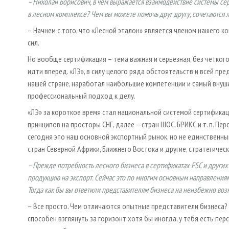
– Николай Борисович, в чем выражается взаимодействие системы се
в лесном комплексе? Чем вы можете помочь друг другу, сочетаются 
– Начнем с того, что «Лесной эталон» является членом нашего к
сил.
Но вообще сертификация – тема важная и серьезная, без четког
идти вперед. «ЛЭ», в силу целого ряда обстоятельств и всей п
нашей стране, наработал наибольшие компетенции и самый внуш
профессиональный подход к делу.
«ЛЭ» за короткое время стал национальной системой сертификац
принципов на просторы СНГ, далее – стран ШОС, БРИКС и т. п. П
сегодня это наш основной экспортный рынок, но не единственны
стран Северной Африки, Ближнего Востока и другие, стратегичес
– Прежде потребность лесного бизнеса в сертификатах FSC и друг
продукцию на экспорт. Сейчас это по многим основным направления
Тогда как бы вы ответили представителям бизнеса на неизбежно во
– Все просто. Чем отличаются опытные представители бизнеса? Т
способен взглянуть за горизонт хотя бы иногда, у тебя есть перс