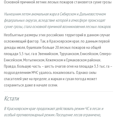
Основной причиной летних лесных пожаров становятся сухие грозы
СУШКА ДРЕВЕСИНЫ
ПЕРСОНЫ
КОНТАКТЫ
РЕКЛАМА
ПРОИЗВОДСТВО ДРЕВЕСНЫХ ПЛИТ
МОБИЛЬНЫЕ ВЫСТАВКИ
РЕКЛАМА НА САЙТЕ
Нынешним летом аномальная жара в Сибирском и Дальневосточном
федеральных округах, вследствие которой в атмосфере происходят
ДЕРЕВЯННОЕ ДОМОСТРОЕНИЕ
ОФИЦИАЛЬНЫЕ ДЕЛЕГАЦИИ
сухие грозы, стала основной причиной возникновения лесных пожаров.
ПРОИЗВОДСТВО МЕБЕЛИ
ПРИОРИТЕТНЫЕ ИНВЕСТПРОЕКТЫ
Необъятные размеры этих российских территорий в данном случае
БИОЭНЕРГЕТИКА
RUSSIAN FORESTRY REVIEW
осложняющий фактор. Так, в Красноярском крае, по данным первой
ЦБП
ГАЗЕТА ЛЕСПРОМФОРУМ
декады июля, бушевали больше 20 лесных пожаров на общей
площади 5,5 тыс. га в Эвенкийском, Туруханском, Енисейском, Северо-
ИНСТРУМЕНТ И МАТЕРИАЛЫ
БИБЛИОТЕКА СПЕЦИАЛИСТА
Енисейском, Мотыгинском, Кежемском и Ермаковском районах.
Правда, большую часть – шесть очагов огня на площади 3,3 тыс. га –
подразделениям МЧС удалось локализовать. Однако силы
спасателей уже на пределе, а жаркая и сухая погода может
сохраниться даже в начале осени.
Кстати
В Красноярском крае продолжают действовать режим ЧС в лесах и
особый противопожарный режим. Посещение лесов ограничено,