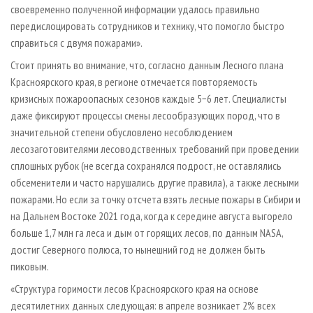
своевременно полученной информации удалось правильно
передислоцировать сотрудников и технику, что помогло быстро
справиться с двумя пожарами».
Стоит принять во внимание, что, согласно данным Лесного плана
Красноярского края, в регионе отмечается повторяемость
кризисных пожароопасных сезонов каждые 5−6 лет. Специалисты
даже фиксируют процессы смены лесообразующих пород, что в
значительной степени обусловлено несоблюдением
лесозаготовителями лесоводственных требований при проведении
сплошных рубок (не всегда сохранялся подрост, не оставлялись
обсеменители и часто нарушались другие правила), а также лесными
пожарами. Но если за точку отсчета взять лесные пожары в Сибири и
на Дальнем Востоке 2021 года, когда к середине августа выгорело
больше 1,7 млн га леса и дым от горящих лесов, по данным NASA,
достиг Северного полюса, то нынешний год не должен быть
пиковым.
«Структура горимости лесов Красноярского края на основе
десятилетних данных следующая: в апреле возникает 2% всех