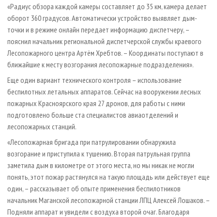
«Радиус обзора каждой камеры составляет до 35 км, камера делает
оборот 360 градусов. Автоматически устройство выявляет дым-
точки и в режиме онлайн передает информацию диспетчеру, –
пояснил начальник региональной диспетчерской службы краевого
Лесопожарного центра Артём Хребтов. – Координаты поступают в
ближайшие к месту возгорания лесопожарные подразделения».
Еще один вариант технического контроля – использование
беспилотных летальных аппаратов. Сейчас на вооружении лесных
пожарных Красноярского края 27 дронов, для работы с ними
подготовлено больше ста специалистов авиаотделений и
лесопожарных станций.
«Лесопожарная бригада при патрулировании обнаружила
возгорание и приступила к тушению. Вторая патрульная группа
заметила дым в километре от этого места, но мы никак не могли
понять, этот пожар растянулся на такую площадь или действует еще
один, – рассказывает об опыте применения беспилотников
начальник Маганской лесопожарной станции ЛПЦ Алексей Лошаков. –
Подняли аппарат и увидели с воздуха второй очаг. Благодаря