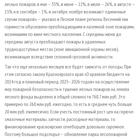
лесных пожаров, в мае – 35%, в июне – 22%, в июле – 26%, в августе –
15% и в сентябре – 1%, в октябре, ноябре возникают единичные
случаи пожаров», – указано в Лесном плане региона. Весенний пик
горимости обусловлен преобладающими в наземной зоне пожарами,
возникшими по вине местного населения. С середины июня до
середины августа преобладают пожары в удаленных
труднодоступных местах (зоне авиационной охраны лесов),
возникающие вследствие сезонной грозовой активности.
Так что еще несколько месяцев все будет зависеть от погоды. При
этом согласно закону Красноярского края «О краевом бюджете на
2024 год и плановый период 2025–2026 годов» на осуществление
мер пожарной безопасности и тушение лесных пожаров на землях
лесного фонда выделено в общей сложности 768,7 млн руб. Это
примерно по 260 млн руб. ежегодно, то есть в среднем чуть больше
20 млн руб. ежемесячно. Если учесть постоянный рост цен на горюче-
смазочные материалы, запчасти, расходные материалы, то
финансирование красноярских огнеборцев довольно скромное.
Поэтому большое подспорье – обновление парка лесопожарной