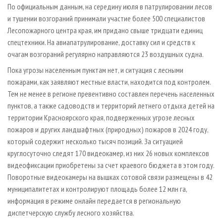
По официальным данным, на середину июля в патрулировании лесов
и тушении возгораний принимали участие более 500 специалистов
Лесопожарного центра края, им придано свыше тридцати единиц
спецтехники. На авиапатрулирование, доставку сил и средств к
очагам возгораний регулярно направляются 23 воздушных судна.
Пока угрозы населенным пунктам нет, и ситуация с лесными
пожарами, как заявляют местные власти, находится под контролем.
Тем не менее в регионе превентивно составлен перечень населенных
пунктов, а также садоводств и территорий летнего отдыха детей на
территории Красноярского края, подверженных угрозе лесных
пожаров и других ландшафтных (природных) пожаров в 2024 году,
который содержит несколько тысяч позиций. За ситуацией
круглосуточно следят 170 видеокамер, из них 26 новых комплексов
видеофиксации приобретены за счет краевого бюджета в этом году.
Поворотные видеокамеры на вышках сотовой связи размещены в 42
муниципалитетах и контролируют площадь более 12 млн га,
информация в режиме онлайн передается в региональную
диспетчерскую службу лесного хозяйства.