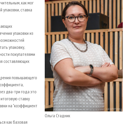
ачительным, как мог
 упаковки, ставка
ышающих
ечения упаковки из
 возможностей
тать упаковку,
нности покупателями
ния составляющих
едрения повышающего
коэффициента,
рез два-три года это
 итоговую ставку
авки на "коэффициент
Ольга Стадник
ься как базовая