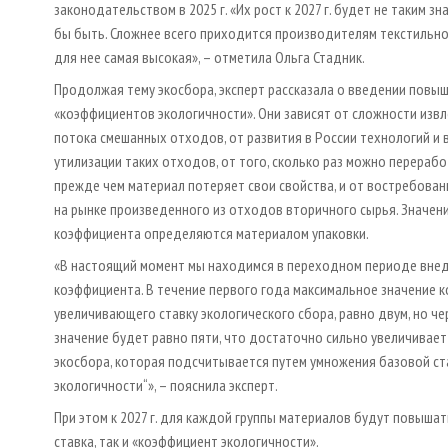
законодательством в 2025 г. «Их рост к 2027 г. будет не таким зн
бы быть. Сложнее всего приходится производителям текстильной
для нее самая высокая», – отметила Ольга Стадник.
Продолжая тему экосбора, эксперт рассказала о введении пов
«коэффициентов экологичности». Они зависят от сложности извл
потока смешанных отходов, от развития в России технологий и
утилизации таких отходов, от того, сколько раз можно перерабо
прежде чем материал потеряет свои свойства, и от востребова
на рынке произведенного из отходов вторичного сырья. Значе
коэффициента определяются материалом упаковки.
«В настоящий момент мы находимся в переходном периоде вн
коэффициента. В течение первого года максимальное значение 
увеличивающего ставку экологического сбора, равно двум, но че
значение будет равно пяти, что достаточно сильно увеличивает
экосбора, которая подсчитывается путем умножения базовой ст
экологичности“», – пояснила эксперт.
При этом к 2027 г. для каждой группы материалов будут повышат
ставка, так и «коэффициент экологичности».