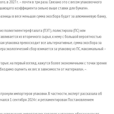
го, в 2027 г. – почти в три раза. Связано это с весом упаковочного
вышающего коэффициента сильно выше ставки для бумаги».
разницы в весе меньшая сумма экосбора будет за алюминиевую банку,
 из полиэтилентерефталата (ПЭТ), полистирола (ПС) или
тавливается из вторичного сырья, к нему с большой вероятностью
ая упаковка превосходит все альтернативные, сумма экосбора за
ера экологический сбор взимается за упаковку из ПС, максимальный –
орые, на первый взгляд, кажутся более экономичными с точки зрения
обходимо оценить их вес в зависимости от материала», –
тронули импортеров упаковки. В частности, эксперт рассказала об
чался 1 сентября 2024 г. и регламентирован Постановлением
по исполнению импортерами товаров и упаковки обязанности по