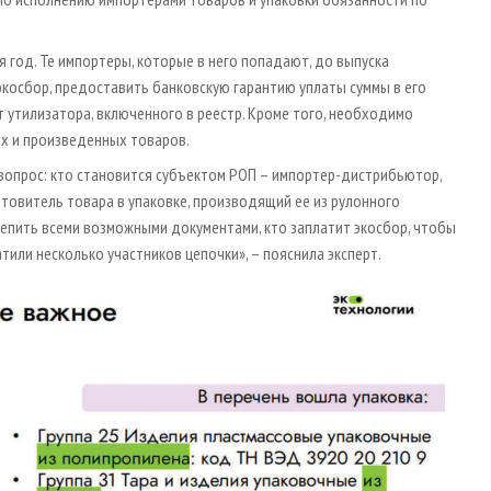
 год. Те импортеры, которые в него попадают, до выпуска
экосбор, предоставить банковскую гарантию уплаты суммы в его
 утилизатора, включенного в реестр. Кроме того, необходимо
х и произведенных товаров.
ет вопрос: кто становится субъектом РОП – импортер-дистрибьютор,
отовитель товара в упаковке, производящий ее из рулонного
епить всеми возможными документами, кто заплатит экосбор, чтобы
атили несколько участников цепочки», – пояснила эксперт.