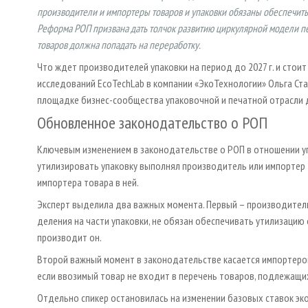
производители и импортеры товаров и упаковки обязаны обеспечить 
Реформа РОП призвана дать толчок развитию циркулярной модели пе
товаров должна попадать на переработку.
Что ждет производителей упаковки на период до 2027 г. и стоит
исследований EcoTechLab в компании «ЭкоТехнологии» Ольга Ста
площадке бизнес-сообщества упаковочной и печатной отрасли 
Обновленное законодательство о РОП
Ключевым изменением в законодательстве о РОП в отношении уп
утилизировать упаковку выполнял производитель или импортер т
импортера товара в ней.
Эксперт выделила два важных момента. Первый – производитель
деления на части упаковки, не обязан обеспечивать утилизацию 
производит он.
Второй важный момент в законодательстве касается импортеров.
если ввозимый товар не входит в перечень товаров, подлежащи
Отдельно спикер остановилась на изменении базовых ставок эк