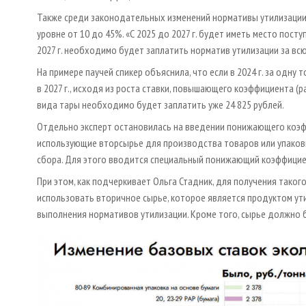
Также среди законодательных изменений нормативы утилизации. 
уровне от 10 до 45%. «С 2025 до 2027 г. будет иметь место пост
2027 г. необходимо будет заплатить норматив утилизации за всю
На примере паучей спикер объяснила, что если в 2024 г. за одну 
в 2027 г., исходя из роста ставки, повышающего коэффициента (р
вида тары необходимо будет заплатить уже 24 825 рублей.
Отдельно эксперт остановилась на введении понижающего коэф
использующие вторсырье для производства товаров или упаковки
сбора. Для этого вводится специальный понижающий коэффициент
При этом, как подчеркивает Ольга Стадник, для получения таког
использовать вторичное сырье, которое является продуктом ути
выполнения нормативов утилизации. Кроме того, сырье должно 