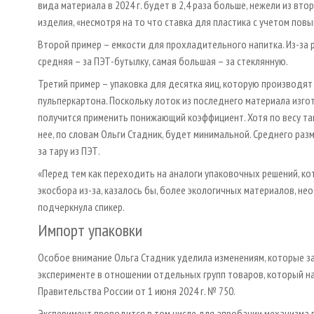
вида материала в 2024 г. будет в 2,4 раза больше, нежели из второ
изделия, «несмотря на то что ставка для пластика с учетом по
Второй пример – емкости для прохладительного напитка. Из-за 
средняя – за ПЭТ-бутылку, самая большая – за стеклянную.
Третий пример – упаковка для десятка яиц, которую производят
пульперкартона. Поскольку лоток из последнего материала изго
получится применить понижающий коэффициент. Хотя по весу так
нее, по словам Ольги Стадник, будет минимальной. Среднего разм
за тару из ПЭТ.
«Перед тем как переходить на аналоги упаковочных решений, кот
экосбора из-за, казалось бы, более экологичных материалов, не
подчеркнула спикер.
Импорт упаковки
Особое внимание Ольга Стадник уделила изменениям, которые за
эксперименте в отношении отдельных групп товаров, который на
Правительства России от 1 июня 2024 г. № 750.
Эксперимент проводится в том числе для апробации механизма 