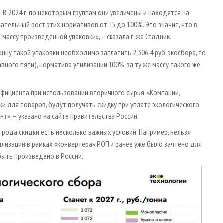
В 2024 г. по некоторым группам они увеличены и находятся на
упательный рост этих нормативов от 55 до 100%. Это значит, что в
 массу произведенной упаковки», – сказала г-жа Стадник.
тонну такой упаковки необходимо заплатить 2 306,4 руб. экосбора, то
авного пяти), норматива утилизации 100%, за ту же массу такого же
фициента при использовании вторичного сырья. «Компании,
 для товаров, будут получать скидку при уплате экологического
», – указано на сайте правительства России.
о рода скидки есть несколько важных условий. Например, нельзя
лизации в рамках «конвертера» РОП и ранее уже было зачтено для
быть произведено в России.