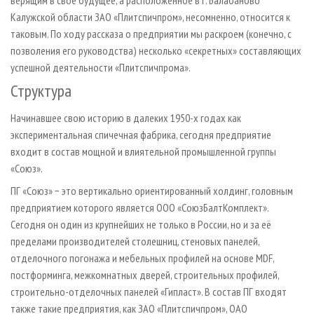
верящим в свое будущее, а расположенное в г. Балабаново
Калужской области ЗАО «Плитспичпром», несомненно, относится к
таковым. По ходу рассказа о предприятии мы раскроем (конечно, с
позволения его руководства) несколько «секретных» составляющих
успешной деятельности «Плитспичпрома».
Структура
Начинавшее свою историю в далеких 1950-х годах как
экспериментальная спичечная фабрика, сегодня предприятие
входит в состав мощной и влиятельной промышленной группы
«Союз».
ПГ «Союз» − это вертикально ориентированный холдинг, головным
предприятием которого является ООО «СоюзБалтКомплект».
Сегодня он один из крупнейших не только в России, но и за её
пределами производителей столешниц, стеновых панелей,
отделочного погонажа и мебельных профилей на основе MDF,
постформинга, межкомнатных дверей, строительных профилей,
строительно-отделочных панелей «Гипласт». В состав ПГ входят
также такие предприятия, как ЗАО «Плитспичпром», ОАО