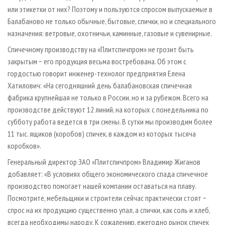
или этикетки от них? Поэтому и пользуются спросом выпускаемые в
Балабаново не только обычные, бытовые, спички, но и специального
назначения: ветровые, охотничьи, каминные, газовые и сувенирные.
Спичечному производству на «Плитспичпром» не грозит быть
закрытым − его продукция весьма востребована. Об этом с
гордостью говорит инженер-технолог предприятия Елена
Хатилович: «На сегодняшний день балабановская спичечная
фабрика крупнейшая не только в России, но и за рубежом. Всего на
производстве действуют 12 линий, на которых с понедельника по
субботу работа ведется в три смены. В сутки мы производим более
11 тыс. ящиков (коробов) спичек, в каждом из которых тысяча
коробков».
Генеральный директор ЗАО «Плитспичпром» Владимир Жиганов
добавляет: «В условиях общего экономического спада спичечное
производство помогает нашей компании оставаться на плаву.
Посмотрите, мебельщики и строители сейчас практически стоят −
спрос на их продукцию существенно упал, а спички, как соль и хлеб,
всегда необходимы народу. К сожалению, ежегодно рынок спичек