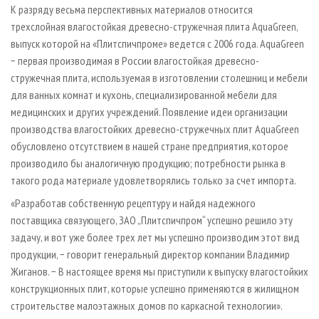
К разряду весьма перспективных материалов относится
трехслойная влагостойкая древесно-стружечная плита AquaGreen,
выпуск которой на «Плитспичпроме» ведется с 2006 года. AquaGreen
− первая производимая в России влагостойкая древесно-
стружечная плита, используемая в изготовлении столешниц и мебели
для ванных комнат и кухонь, специализированной мебели для
медицинских и других учреждений. Появление идеи организации
производства влагостойких древесно-стружечных плит AquaGreen
обусловлено отсутствием в нашей стране предприятия, которое
производило бы аналогичную продукцию; потребности рынка в
такого рода материале удовлетворялись только за счет импорта.
«Разработав собственную рецептуру и найдя надежного
поставщика связующего, ЗАО „Плитспичпром“ успешно решило эту
задачу, и вот уже более трех лет мы успешно производим этот вид
продукции, − говорит генеральный директор компании Владимир
Жиганов. − В настоящее время мы приступили к выпуску влагостойких
конструкционных плит, которые успешно применяются в жилищном
строительстве малоэтажных домов по каркасной технологии».