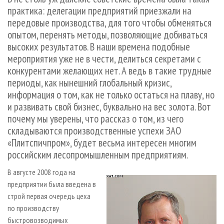
СУШКА ДРЕВЕСИНЫ
ПЕРСОНЫ
КОНТАКТЫ
РЕКЛАМА
практика: делегации предприятий приезжали на
передовые производства, для того чтобы обменяться
ПРОИЗВОДСТВО ДРЕВЕСНЫХ ПЛИТ
МОБИЛЬНЫЕ ВЫСТАВКИ
РЕКЛАМА НА САЙТЕ
опытом, перенять методы, позволяющие добиваться
ДЕРЕВЯННОЕ ДОМОСТРОЕНИЕ
ОФИЦИАЛЬНЫЕ ДЕЛЕГАЦИИ
высоких результатов. В наши времена подобные
ПРОИЗВОДСТВО МЕБЕЛИ
ПРИОРИТЕТНЫЕ ИНВЕСТПРОЕКТЫ
мероприятия уже не в чести, делиться секретами с
конкурентами желающих нет. А ведь в такие трудные
БИОЭНЕРГЕТИКА
RUSSIAN FORESTRY REVIEW
периоды, как нынешний глобальный кризис,
ЦБП
ГАЗЕТА ЛЕСПРОМФОРУМ
информация о том, как не только остаться на плаву, но
и развивать свой бизнес, буквально на вес золота. Вот
ИНСТРУМЕНТ И МАТЕРИАЛЫ
БИБЛИОТЕКА СПЕЦИАЛИСТА
почему мы уверены, что рассказ о том, из чего
складываются производственные успехи ЗАО
«Плитспичпром», будет весьма интересен многим
российским лесопромышленным предприятиям.
В августе 2008 года на
предприятии была введена в
строй первая очередь цеха
по производству
быстровозводимых