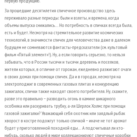
первую продукцию.
За прошедшие десятилетия спичечное производство здесь
переживало разные периоды: были и взлеты, и времена, когда
объемы выпуска снижались… Но потребность в спичках всегда была,
есть и будет. Несмотря на стремительное развитие космических
технологий, в значимости спичек для человечества даже в далеком
будущем не сомневаются фантасты-предсказатели (см. культовый
фильм «Пятый элемент»!). Ну, а если говорить серьезно, то нельзя
забывать, что в России тысячи и тысячи деревень и поселков,
жители которых, в отличие от горожан, ежедневно разжигают очаги
в своих домах при помощи спичек. Да и в городах, несмотря на
электроподжиг в современных газовых плитах и конкуренцию
зажигалок, спички также находят своего потребителя. Ну, скажите,
разве это правильно − разводить огонь в камине шикарного
особняка или раскуривать трубку, а-ля Шерлок Холмс при помощи
газовой зажигалки? Уважающий себя охотник или заядлый рыбак
хворост в костре подожгут только спичкой − иначе не тот аромат
будет у приготовленной походной еды… А подсчитывал ли кто-
нибудь, сколько людей в мире коллекционируют спичечные коробки