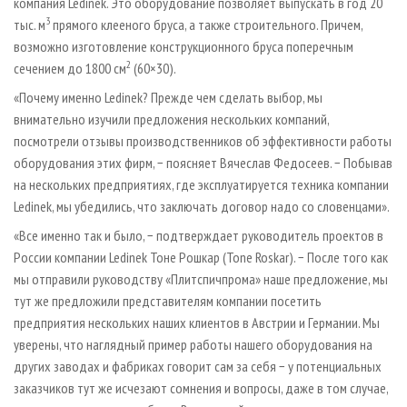
компания Ledinek. Это оборудование позволяет выпускать в год 20
3
тыс. м
прямого клееного бруса, а также строительного. Причем,
возможно изготовление конструкционного бруса поперечным
2
сечением до 1800 см
(60×30).
«Почему именно Ledinek? Прежде чем сделать выбор, мы
внимательно изучили предложения нескольких компаний,
посмотрели отзывы производственников об эффективности работы
оборудования этих фирм, − поясняет Вячеслав Федосеев. − Побывав
на нескольких предприятиях, где эксплуатируется техника компании
Ledinek, мы убедились, что заключать договор надо со словенцами».
«Все именно так и было, − подтверждает руководитель проектов в
России компании Ledinek Тоне Рошкар (Tone Roskar). − После того как
мы отправили руководству «Плитспичпрома» наше предложение, мы
тут же предложили представителям компании посетить
предприятия нескольких наших клиентов в Австрии и Германии. Мы
уверены, что наглядный пример работы нашего оборудования на
других заводах и фабриках говорит сам за себя − у потенциальных
заказчиков тут же исчезают сомнения и вопросы, даже в том случае,