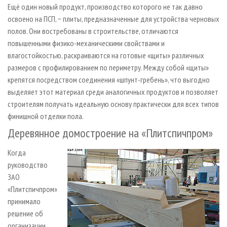
Ещё один новый продукт, производство которого не так давно
освоено на ПСП, − плиты, предназначенные для устройства черновых
полов. Они востребованы в строительстве, отличаются
повышенными физико-механическими свойствами и
влагостойкостью, раскраиваются на готовые «щиты» различных
размеров с профилированием по периметру. Между собой «щиты»
крепятся посредством соединения «шпунт-гребень», что выгодно
выделяет этот материал среди аналогичных продуктов и позволяет
строителям получать идеальную основу практически для всех типов
финишной отделки пола.
Деревянное домостроение на «Плитспичпром»
Когда
руководство
ЗАО
«Плитспичпром»
принимало
решение об
организации