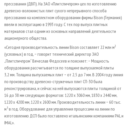
прессования (ДВП). На ЗАО «Плитспичпром» цех по изготовлению
древесно-волокнистых плит сухого непрерывного способа
прессования на комплектном оборудовании фирмы Bison (Германия)
ввели в эксплуатацию в 1993 году. С тех пор выпуск плитных
материалов стал одним из основных направлений деятельности
акционерного общества.
2
«Сегодня производительность линии Bison составляет 22 млн м
(условных) в год, − говорит технический директор ЗАО
„Плитспичпром“ Вячеслав Федосеев и поясняет: − Мощность
оборудования рассчитывается по толщине выпускаемой плиты
3,2 мм. Толщина выпускаемых плит − от 2,5 до 7 мм. В 2004 году линия
по производству древесно-стружечных плит СП-30 была
реконструирована, и сейчас на ней выпускаются плиты толщиной от
16 до 38 мм следующих форматов: 1220 х 3060 мм, 1830 х 2440 мм,
1220 х 4200 мм, 1220 х 2600 мм. Производительность линии − 60 тыс.
3
м
в год. Оборудование для управления процессами на линии по
изготовлению ДСП было поставлено итальянскими компаниями PAL и
IMAL».