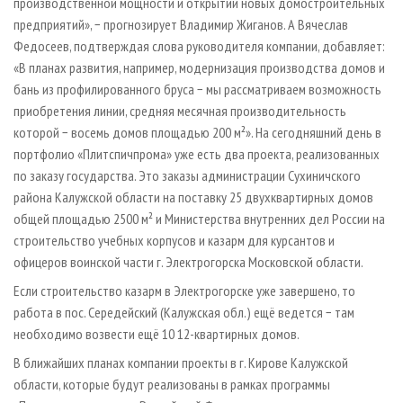
производственной мощности и открытии новых домостроительных
предприятий», − прогнозирует Владимир Жиганов. А Вячеслав
Федосеев, подтверждая слова руководителя компании, добавляет:
«В планах развития, например, модернизация производства домов и
бань из профилированного бруса − мы рассматриваем возможность
приобретения линии, средняя месячная производительность
которой − восемь домов площадью 200 м²». На сегодняшний день в
портфолио «Плитспичпрома» уже есть два проекта, реализованных
по заказу государства. Это заказы администрации Сухиничского
района Калужской области на поставку 25 двухквартирных домов
общей площадью 2500 м² и Министерства внутренних дел России на
строительство учебных корпусов и казарм для курсантов и
офицеров воинской части г. Электрогорска Московской области.
Если строительство казарм в Электрогорске уже завершено, то
работа в пос. Середейский (Калужская обл.) ещё ведется − там
необходимо возвести ещё 10 12-квартирных домов.
В ближайших планах компании проекты в г. Кирове Калужской
области, которые будут реализованы в рамках программы