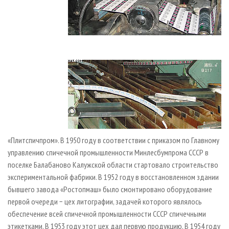
«Плитспичпром». В 1950 году в соответствии с приказом по Главному
управлению спичечной промышленности Минлесбумпрома СССР в
поселке Балабаново Калужской области стартовало строительство
экспериментальной фабрики. В 1952 году в восстановленном здании
бывшего завода «Ростопмаш» было смонтировано оборудование
первой очереди − цех литографии, задачей которого являлось
обеспечение всей спичечной промышленности СССР спичечными
этикетками. В 1953 году этот цех дал первую продукцию. В 1954 году