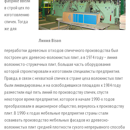
фабрике ввели
в строй цех по
изготовлению
спичек. Тогда
же для
Линия Bison
переработки древесных отходов спичечного производства был
построен цех древесно-волокнистых плит, а в 1974 году − линия
волокнисто-стружечных плит, большая часть оборудования
которой спроектировали и изготовили специалисты предприятия.
Правда, в связи с нехваткой спичек в стране цеха волокнистых плит
были ликвидированы, и на освободившихся площадях к 1984 году
разместили ещё пять линий по производству спичек, спустя
некоторое время предприятие, которое в начале 1990-х годов
преобразовали в акционерное общество, вернулось к производству
плит. В 1990-х годах мебельные предприятия страны стали
осваивать производство мебельных фасадов из древесно-
волокнистых плит средней плотности сухого непрерывного способа