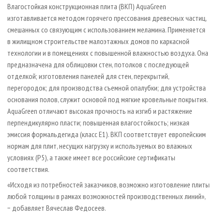
Влагостойкая конструкционная плита (ВКП) AquaGreen
изготавливается методом горячего прессования древесных частиц,
смешанных со связующим с использованием меламина. Применяется
в жилищном строительстве малоэтажных домов по каркасной
технологии и в помещениях с повышенной влажностью воздуха. Она
предназначена для облицовки стен, потолков с последующей
отделкой; изготовления панелей для стен, перекрытий,
перегородок; для производства съемной опалубки; для устройства
основания полов, служит основой под мягкие кровельные покрытия.
AquaGreen отличают высокая прочность на изгиб и растяжение
перпендикулярно пласти; повышенная влагостойкость; низкая
эмиссия формальдегида (класс Е1). ВКП соответствует европейским
нормам для плит, несущих нагрузку и используемых во влажных
условиях (Р5), а также имеет все российские сертификаты
соответствия.
«Исходя из потребностей заказчиков, возможно изготовление плиты
любой толщины в рамках возможностей производственных линий»,
− добавляет Вячеслав Федосеев.