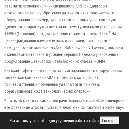
автоматизированной линии специалисты Ledinek дали свои
рекомендации по приобретению различного технологического
оборудования. Например, один из самых важных участков − сушка
древесного сырья − укомплектован тремя сушильными установками
TEPRO (Словения), каждая с рабочим объемом камеры 175 м³. На
линии сращивании ламелей используется клей, поставляемый
международным концерном «Акзо Нобель», и в ПСП очень довольны
и качеством материала, и уровнем сервиса. Надежно упаковочное
оборудование швейцарско-итальянской компании FROMM.
Высокая эффективность работы и у аспирационного оборудования
словенской компании GRABAR, с помощью которого из
производственных помещений удаляются пыль и газы,
образующиеся в ходе технологических операций.
Кстати, об отходах. Как всякий рачительный хозяин, «Плитспичпром»
все древесные отходы пускает в дело: они сжигаются в топках двух
котельных. С введением в строй осенью 2006 года котельного
Мы используем cookie для улучшения работы сайта
Согласен
оборудования, поставленного на ПСП бельгийской компанией VINCKY,
российская компания получила возможность решать масштабные