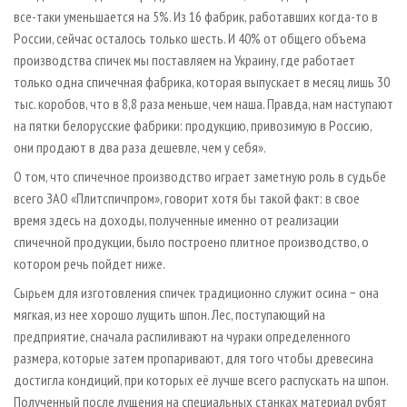
все-таки уменьшается на 5%. Из 16 фабрик, работавших когда-то в
России, сейчас осталось только шесть. И 40% от общего объема
производства спичек мы поставляем на Украину, где работает
только одна спичечная фабрика, которая выпускает в месяц лишь 30
тыс. коробов, что в 8,8 раза меньше, чем наша. Правда, нам наступают
на пятки белорусские фабрики: продукцию, привозимую в Россию,
они продают в два раза дешевле, чем у себя».
О том, что спичечное производство играет заметную роль в судьбе
всего ЗАО «Плитспичпром», говорит хотя бы такой факт: в свое
время здесь на доходы, полученные именно от реализации
спичечной продукции, было построено плитное производство, о
котором речь пойдет ниже.
Сырьем для изготовления спичек традиционно служит осина − она
мягкая, из нее хорошо лущить шпон. Лес, поступающий на
предприятие, сначала распиливают на чураки определенного
размера, которые затем пропаривают, для того чтобы древесина
достигла кондиций, при которых её лучше всего распускать на шпон.
Полученный после лущения на специальных станках материал рубят