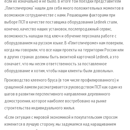
если их изначально и не было. В итоге той поездки представители
„Плитспичпрома“ нашли для себя много положительных моментов в
возможном сотрудничестве с нами. Решающими факторами при
выборе ПСП в качестве поставщика оборудования Ledinek стали,
конечно, качество наших установок, послепродажный сервис,
возможность наладки под ключ и обучение персонала работе с
оборудованием на русском языке. В «Плитспичпроме» нам поверили,
когда мы говорили, что все наши проекты на территории России или
в других странах должны быть визитной карточкой Ledinek, а это
означает, что мы несем ответственность за поставленное
оборудование и хотим, чтобы наши клиенты были довольны».
Производство клееного бруса (в том числе профилированного) и
сращенной ламели рассматривается руководством ПСП как один из
шагов в развитии перспективного направления деревянного
домостроения, которое наиболее востребовано на рынке
строительства индивидуального жилья.
«Если ситуация с мировой экономикой и покупательским спросом
изменится в лучшую сторону, мы задумаемся над наращиванием