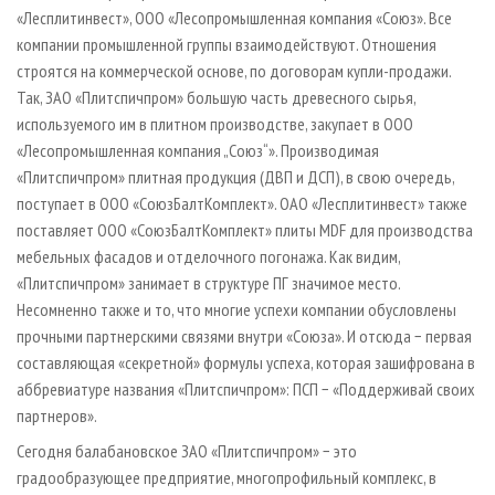
«Лесплитинвест», ООО «Лесопромышленная компания «Союз». Все
компании промышленной группы взаимодействуют. Отношения
строятся на коммерческой основе, по договорам купли-продажи.
Так, ЗАО «Плитспичпром» большую часть древесного сырья,
используемого им в плитном производстве, закупает в ООО
«Лесопромышленная компания „Союз“». Производимая
«Плитспичпром» плитная продукция (ДВП и ДСП), в свою очередь,
поступает в ООО «СоюзБалтКомплект». ОАО «Лесплитинвест» также
поставляет ООО «СоюзБалтКомплект» плиты MDF для производства
мебельных фасадов и отделочного погонажа. Как видим,
«Плитспичпром» занимает в структуре ПГ значимое место.
Несомненно также и то, что многие успехи компании обусловлены
прочными партнерскими связями внутри «Союза». И отсюда − первая
составляющая «секретной» формулы успеха, которая зашифрована в
аббревиатуре названия «Плитспичпром»: ПСП − «Поддерживай своих
партнеров».
Сегодня балабановское ЗАО «Плитспичпром» − это
градообразующее предприятие, многопрофильный комплекс, в