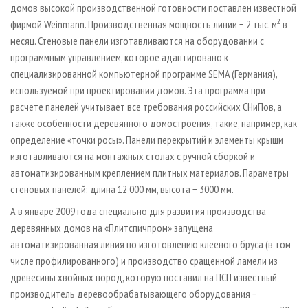
домов высокой производственной готовности поставлен известной
2
фирмой Weinmann. Производственная мощность линии − 2 тыс. м
в
месяц. Стеновые панели изготавливаются на оборудовании с
программным управлением, которое адаптировано к
специализированной компьютерной программе SEMA (Германия),
используемой при проектировании домов. Эта программа при
расчете панелей учитывает все требования российских СНиПов, а
также особенности деревянного домостроения, такие, например, как
определение «точки росы». Панели перекрытий и элементы крыши
изготавливаются на монтажных столах с ручной сборкой и
автоматизированным креплением плитных материалов. Параметры
стеновых панелей: длина 12 000 мм, высота − 3000 мм.
А в январе 2009 года специально для развития производства
деревянных домов на «Плитспичпром» запущена
автоматизированная линия по изготовлению клееного бруса (в том
числе профилированного) и производство сращенной ламели из
древесины хвойных пород, которую поставил на ПСП известный
производитель деревообрабатывающего оборудования −