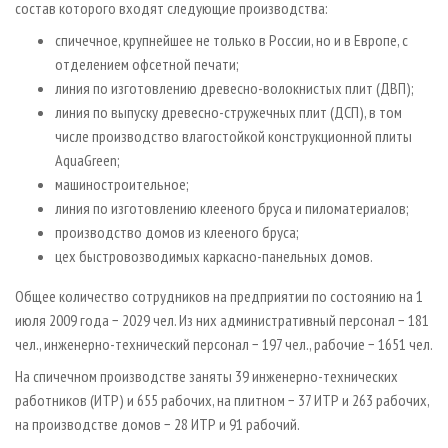
состав которого входят следующие производства:
спичечное, крупнейшее не только в России, но и в Европе, с
отделением офсетной печати;
линия по изготовлению древесно-волокнистых плит (ДВП);
линия по выпуску древесно-стружечных плит (ДСП), в том
числе производство влагостойкой конструкционной плиты
AquaGreen;
машиностроительное;
линия по изготовлению клееного бруса и пиломатериалов;
производство домов из клееного бруса;
цех быстровозводимых каркасно-панельных домов.
Общее количество сотрудников на предприятии по состоянию на 1
июля 2009 года − 2029 чел. Из них административный персонал − 181
чел., инженерно-технический персонал − 197 чел., рабочие − 1651 чел.
На спичечном производстве заняты 39 инженерно-технических
работников (ИТР) и 655 рабочих, на плитном − 37 ИТР и 263 рабочих,
на производстве домов − 28 ИТР и 91 рабочий.