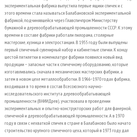
экспериментальная фабрика выпустила первые ящики спичек и с
этого времени стала называться Балабановской экспериментальной
фабрикой, подчинявшейся через Главспичпром Министерству
бумажной и деревообрабатывающей промышленности СССР. К этому
времени в составе фабрики работали пилорама, столярные
мастерские, кузница и электростанция. В 1955 году были выпущены
первый спичечный сувенирный набор и кабинетные спички. К концу
шестой пятилетки в номенклатуре фабрики появился новый вид
продукции − запасные части к спичечному оборудованию, которые
изготавливались сначала в механических мастерских фабрики, а
затем в новом цехе металлообработки. В 1966−1970 годах фабрика,
входившая в то время в состав Всесоюзного научно-
исследовательского института деревообрабатывающей
промышленности (ВНИИДрев), участвовала в проведении
экспериментальных и опытно-конструкторских работ для фанерной,
спичечной и деревообрабатывающей промышленности. А в 1970
году в связи с нехваткой спичек в стране в Балабаново было начато
строительство крупного спичечного цеха, который в 1973 году дал