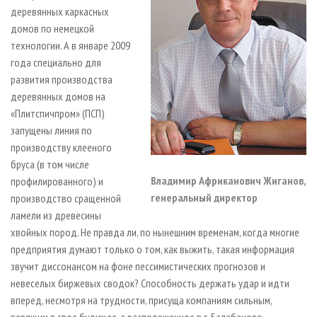
деревянных каркасных
домов по немецкой
технологии. А в январе 2009
года специально для
развития производства
деревянных домов на
«Плитспичпром» (ПСП)
запущены линия по
производству клееного
бруса (в том числе
Владимир Африканович Жиганов,
профилированного) и
генеральный директор
производство сращенной
ламели из древесины
хвойных пород. Не правда ли, по нынешним временам, когда многие
предприятия думают только о том, как выжить, такая информация
звучит диссонансом на фоне пессимистических прогнозов и
невеселых биржевых сводок? Способность держать удар и идти
вперед, несмотря на трудности, присуща компаниям сильным,