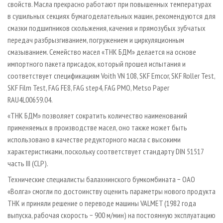
свойств. Масла прекрасно работают при повышенных температурах
в сушильных секциях бумагоделательных машин, рекомендуются для
смазки подшипников скольжения, качения и прямозубых зубчатых
передач разбрызгиванием, погружением и циркуляционным
смазыванием. Семейство масел «ТНК БДМ» делается на основе
импортного пакета присадок, который прошел испытания и
соответствует спецификациям Voith VN 108, SKF Emcor, SKF Roller Test,
SKF Film Test, FAG FE8, FAG step4, FAG PMO, Metso Paper
RAU4L00659.04.
«ТНК БДМ» позволяет сократить количество наименований
применяемых в производстве масел, оно также может быть
использовано в качестве редукторного масла с высокими
характеристиками, поскольку соответствует стандарту DIN 51517
часть III (CLP).
Технические специалисты балахнинского бумкомбината − ОАО
«Волга» смогли по достоинству оценить параметры нового продукта
ТНК и приняли решение о переводе машины VALMET (1982 года
выпуска, рабочая скорость − 900 м/мин) на постоянную эксплуатацию