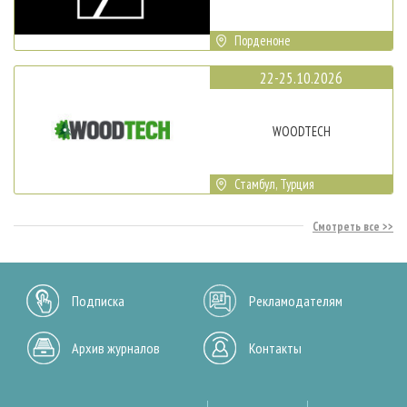
Порденоне
22-25.10.2026
WOODTECH
Стамбул, Турция
Смотреть все
Подписка
Рекламодателям
Архив журналов
Контакты