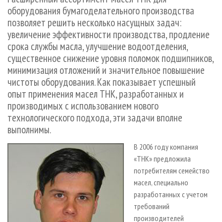
СУШКА ДРЕВЕСИНЫ
ПЕРСОНЫ
КОНТАКТЫ
РЕКЛАМА
оборудования бумагоделательного производства
позволяет решить несколько насущных задач:
ПРОИЗВОДСТВО ДРЕВЕСНЫХ ПЛИТ
МОБИЛЬНЫЕ ВЫСТАВКИ
РЕКЛАМА НА САЙТЕ
увеличение эффективности производства, продление
ДЕРЕВЯННОЕ ДОМОСТРОЕНИЕ
ОФИЦИАЛЬНЫЕ ДЕЛЕГАЦИИ
срока службы масла, улучшение водоотделения,
ПРОИЗВОДСТВО МЕБЕЛИ
ПРИОРИТЕТНЫЕ ИНВЕСТПРОЕКТЫ
существенное снижение уровня поломок подшипников,
минимизация отложений и значительное повышение
БИОЭНЕРГЕТИКА
RUSSIAN FORESTRY REVIEW
чистоты оборудования. Как показывает успешный
ЦБП
ГАЗЕТА ЛЕСПРОМФОРУМ
опыт применения масел ТНК, разработанных и
производимых с использованием нового
ИНСТРУМЕНТ И МАТЕРИАЛЫ
БИБЛИОТЕКА СПЕЦИАЛИСТА
технологического подхода, эти задачи вполне
выполнимы.
В 2006 году компания
«ТНК» предложила
потребителям семейство
масел, специально
разработанных с учетом
требований
производителей