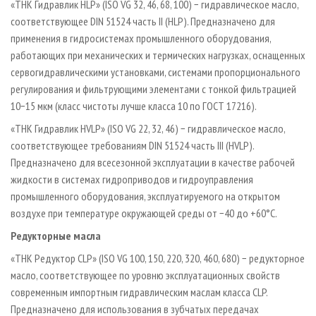
«ТНК Гидравлик HLP» (ISO VG 32, 46, 68, 100) − гидравлическое масло,
соответствующее DIN 51524 часть II (HLP). Предназначено для
применения в гидросистемах промышленного оборудования,
работающих при механических и термических нагрузках, оснащенных
сервогидравлическими установками, системами пропорционального
регулирования и фильтрующими элементами с тонкой фильтрацией
10−15 мкм (класс чистоты лучше класса 10 по ГОСТ 17216).
«ТНК Гидравлик HVLP» (ISO VG 22, 32, 46) − гидравлическое масло,
соответствующее требованиям DIN 51524 часть III (HVLP).
Предназначено для всесезонной эксплуатации в качестве рабочей
жидкости в системах гидроприводов и гидроуправления
промышленного оборудования, эксплуатируемого на открытом
воздухе при температуре окружающей среды от −40 до +60°С.
Редукторные масла
«ТНК Редуктор CLP» (ISO VG 100, 150, 220, 320, 460, 680) − редукторное
масло, соответствующее по уровню эксплуатационных свойств
современным импортным гидравлическим маслам класса CLP.
Предназначено для использования в зубчатых передачах