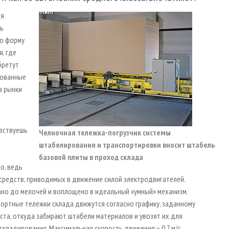
ля
сь
ую форму
, где
бретут
фованные
а рынки
увствуешь
Челночная тележка-погрузчик системы
штабелирования и транспортировки вносит штабель
базовой плиты в проход склада
о, ведь
средств, приводимых в движение силой электродвигателей.
ано до мелочей и воплощено в идеальный «умный» механизм.
ртные тележки склада движутся согласно графику, заданному
еста, откуда забирают штабели материалов и увозят их для
кладирования. Максимальная скорость движения − 0,7 м/с.