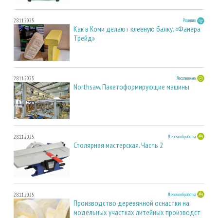
28.11.2025
Развитие
Как в Коми делают клееную балку. «Фанера
Трейд»
28.11.2025
Лесопиление
Northsaw. Пакетоформирующие машины
28.11.2025
Деревообработка
Столярная мастерская. Часть 2
28.11.2025
Деревообработка
Производство деревянной оснастки на
модельных участках литейных производст