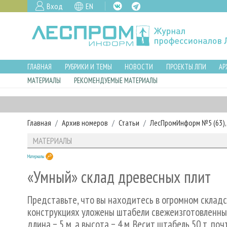
Вход
EN
ГЛАВНАЯ
РУБРИКИ И ТЕМЫ
НОВОСТИ
ПРОЕКТЫ ЛПИ
АР
МАТЕРИАЛЫ
РЕКОМЕНДУЕМЫЕ МАТЕРИАЛЫ
Главная
Архив номеров
Статьи
ЛесПромИнформ №5 (63), 
МАТЕРИАЛЫ
Материалы
«Умный» склад древесных плит
Представьте, что вы находитесь в огромном склад
конструкциях уложены штабели свежеизготовленных
длина − 5 м, а высота − 4 м. Весит штабель 50 т, по