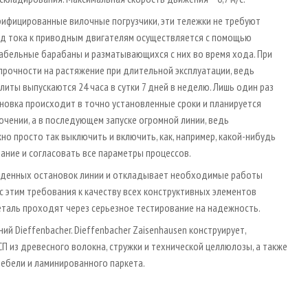
трифицированные вилочные погрузчики, эти тележки не требуют
вод тока к приводным двигателям осуществляется с помощью
бельные барабаны и разматывающихся с них во время хода. При
прочности на растяжение при длительной эксплуатации, ведь
иты выпускаются 24 часа в сутки 7 дней в неделю. Лишь один раз
новка происходит в точно установленные сроки и планируется
ючении, а в последующем запуске огромной линии, ведь
о просто так выключить и включить, как, например, какой-нибудь
ание и согласовать все параметры процессов.
иденных остановок линии и откладывает необходимые работы
с этим требования к качеству всех конструктивных элементов
еталь проходят через серьезное тестирование на надежность.
ий Dieffenbacher. Dieffenbacher Zaisenhausen конструирует,
 из древесного волокна, стружки и технической целлюлозы, а также
мебели и ламинированного паркета.