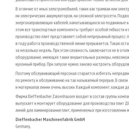
В отличие от иных электромобилей, таких как трамваи или элек
ни электрических аккумуляторов, ни сложной электросети. Под
энергонаправляющих кабелей, наматывающихся на подвижные ка
этом все транспортные компоненты требуют особой гибкости и 
производство плит представляет собой непрерывный процесс: пл
в году работа производственной линии прерывается. Такая оста
за несколько недель. При этом сложность заключается не в откл
оборудование, имеющее такие внушительные размеры, невозможн
кухонный прибор. При запуске нужно заново настроить оборудов
Поэтому обслуживающий персонал старается избегать непредв
по ремонту и обслуживанию на так называемый перерыв. В связи 
и материалов линии очень высоки. Каждый компонент, каждая д
Фирма Dieffenbacher Zaisenhausen входит в состав группы компан
выпускает и монтирует оборудование для производства плит ДСП
линий для ламинирования плит, применяемых при изготовлении 
Dieffenbacher Maschinenfabrik GmbH
Germany,