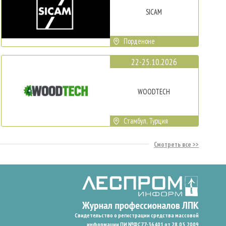
SICAM
Порденоне
22-25.10.2026
WOODTECH
Стамбул, Турция
Смотреть все
Свидетельство о регистрации средства массовой
информации ПИ №ФС77-36401 от 28.05.2009