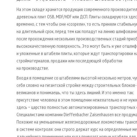
На этом складе хранится продукция современного производите
древесных плит OSB, MDF/HDF или ДСП. Плиты складируются зде
временно, с тем чтобы они «созрели», то есть приняли стабильн
на длительный срок, перед тем как попадут на линию шлифования
после прохождения нескольких производственных стадий прио
высококачественную поверхность. Это могут быть и уже отшли
и уложенные в штабели плиты, которые ждут транспортировки н
стройматериалов, продажи или последующей обработки
на производстве.
Входя в помещение со штабелями высотой несколько метров, ч
себя словно на гигантской стройке между строительных блоков-
великанов и понимаешь, что ты здесь лишний. И это именно так:
присутствие человека в этом помещении нежелательно и не нужн
здесь − царство полностью автоматизированных транспортных 
Специалистами компании Dieffenbacher Zaisenhausen все продум
Похожие на уменьшенные железнодорожные локомотивы транспо
в системе контроля: они строго держат курс на определенные м
дальнейшего применения или куда привозят новые штабели для с