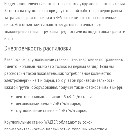
И здесь экономические показатели в пользу круглопильного пиления.
Затраты на круглые пилы при двухсменной работе примерно равны
затратам на рамные пилы и в 4−5 раз ниже затрат на ленточные
пилы. Это объясняется малым ресурсом ленточных пил,
знакопеременными нагрузками, трудностями их подготовки к работе
и т. п.
Энергоемкость распиловки
Казалось бы, круглопильные станки очень энергоемки по сравнению
с ленточнопильными. Но это только на первый взгляд. Если мы
рассмотрим такой показатель, как потребляемое количество
электроэнергии на 1 м сырья, то, с учетом производительности
каждой группы оборудования, получим такие красноречивые цифры:
ленточнопильные станки – 9 кВт*ч/м сырья;
лесопильные рамы – 7 кВт*ч/м сырья;
круглопильные стан­ки – 5 кВт*ч/м сырья.
Круглопильные станки WALTER обладают высокой
производительностью, надежностью, хорошим качеством