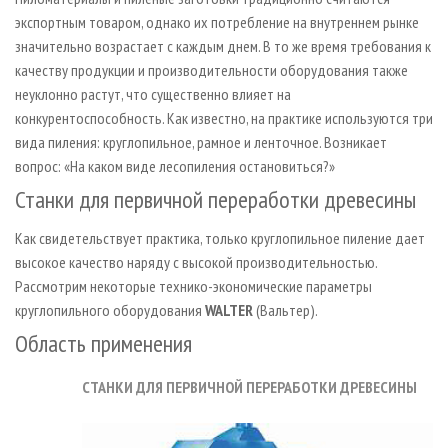
СУШКА ДРЕВЕСИНЫ
ПЕРСОНЫ
КОНТАКТЫ
РЕКЛАМА
экспортным товаром, однако их потребление на внутреннем рынке
ПРОИЗВОДСТВО ДРЕВЕСНЫХ ПЛИТ
значительно возрастает с каждым днем. В то же время требования к
МОБИЛЬНЫЕ ВЫСТАВКИ
РЕКЛАМА НА САЙТЕ
качеству продукции и производительности оборудования также
ДЕРЕВЯННОЕ ДОМОСТРОЕНИЕ
ОФИЦИАЛЬНЫЕ ДЕЛЕГАЦИИ
неуклонно растут, что существенно влияет на
ПРОИЗВОДСТВО МЕБЕЛИ
ПРИОРИТЕТНЫЕ ИНВЕСТПРОЕКТЫ
конкурентоспособность. Как известно, на практике используются три
вида пиления: круглопильное, рамное и ленточное. Возникает
БИОЭНЕРГЕТИКА
RUSSIAN FORESTRY REVIEW
вопрос: «На каком виде лесопиления остановиться?»
ЦБП
ГАЗЕТА ЛЕСПРОМФОРУМ
Станки для первичной переработки древесины
ИНСТРУМЕНТ И МАТЕРИАЛЫ
БИБЛИОТЕКА СПЕЦИАЛИСТА
Как свидетельствует практика, только круглопильное пиление дает
высокое качество наряду с высокой производительностью.
Рассмотрим некоторые технико-экономические параметры
круглопильного оборудования
WALTER
(Вальтер).
Область применения
СТАНКИ ДЛЯ ПЕРВИЧНОЙ ПЕРЕРАБОТКИ ДРЕВЕСИНЫ