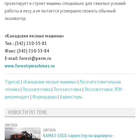
проектирует и строит машины специально для тяжелых условий
работы в лесу, а не пытается усовершенствовать обычный
экскаватор.
«Канадские лесные машины»
Тел.: (342) 210-55-81
Факс: (342) 210-55-84
E-mail: forest@perm.ru
www.forestrymachines.ru
Tigercat
|
«Канадские лесные машины»
|
Лесозаготовительная
техника
|
Лесозаготовка
|
Лесозаготовка
|
Лесозаготовка: ЛПИ
рекомендует
|
Форвардеры
|
Харвестеры
НОВОСТИ ПО ТЕМЕ
28.07.2026
28.07.2026
КАМАЗ-1010: харвестер на шарнирно-