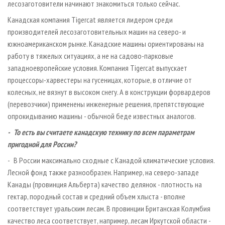
лесозаготовители начинают знакомиться только сейчас.
Канадская компания Tigercat является лидером среди
производителей лесозаготовительных машин на северо- и
южноамериканском рынке. Канадские машины ориентированы на
работу в тяжелых ситуациях, а не на садово-парковые
западноевропейские условия. Компания Tigercat выпускает
процессоры-харвестеры на гусеницах, которые, в отличие от
колесных, не вязнут в высоком снегу. А в конструкции форвардеров
(перевозчики) применены инженерные решения, препятствующие
опрокидыванию машины - обычной беде известных аналогов.
- То есть вы считаете канадскую технику по всем параметрам
пригодной для России?
- В России максимально сходные с Канадой климатические условия.
Лесной фонд также разнообразен. Например, на северо-западе
Канады (провинция Альберта) качество делянок - плотность на
гектар, породный состав и средний объем хлыста - вполне
соответствует уральским лесам. В провинции Британская Колумбия
качество леса соответствует, например, лесам Иркутской области -