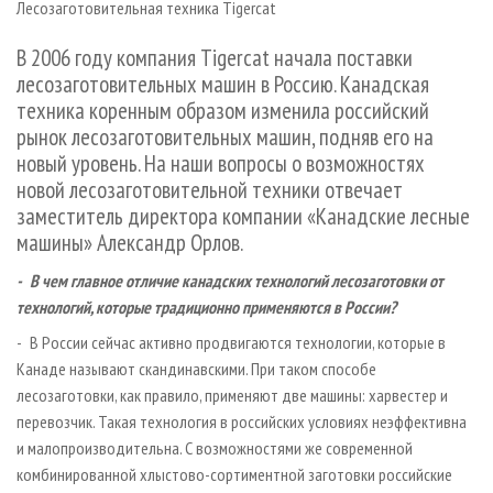
Лесозаготовительная техника Tigercat
СУШКА ДРЕВЕСИНЫ
ПЕРСОНЫ
КОНТАКТЫ
РЕКЛАМА
ПРОИЗВОДСТВО ДРЕВЕСНЫХ ПЛИТ
МОБИЛЬНЫЕ ВЫСТАВКИ
В 2006 году компания Tigercat начала поставки
РЕКЛАМА НА САЙТЕ
лесозаготовительных машин в Россию. Канадская
ДЕРЕВЯННОЕ ДОМОСТРОЕНИЕ
ОФИЦИАЛЬНЫЕ ДЕЛЕГАЦИИ
техника коренным образом изменила российский
ПРОИЗВОДСТВО МЕБЕЛИ
ПРИОРИТЕТНЫЕ ИНВЕСТПРОЕКТЫ
рынок лесозаготовительных машин, подняв его на
БИОЭНЕРГЕТИКА
новый уровень. На наши вопросы о возможностях
RUSSIAN FORESTRY REVIEW
новой лесозаготовительной техники отвечает
ЦБП
ГАЗЕТА ЛЕСПРОМФОРУМ
заместитель директора компании «Канадские лесные
ИНСТРУМЕНТ И МАТЕРИАЛЫ
БИБЛИОТЕКА СПЕЦИАЛИСТА
машины» Александр Орлов.
- В чем главное отличие канадских технологий лесозаготовки от
технологий, которые традиционно применяются в России?
- В России сейчас активно продвигаются технологии, которые в
Канаде называют скандинавскими. При таком способе
лесозаготовки, как правило, применяют две машины: харвестер и
перевозчик. Такая технология в российских условиях неэффективна
и малопроизводительна. С возможностями же современной
комбинированной хлыстово-сортиментной заготовки российские