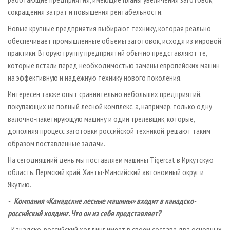
сокращения затрат и повышения рентабельности.
Новые крупные предприятия выбирают технику, которая реально
обес­печивает промышленные объемы заготовок, исходя из мировой
практики. Вторую группу предприятий обычно представляют те,
которые встали перед необходимостью замены европейских машин
на эффективную и надежную технику нового поколения.
Интересен также опыт сравнительно небольших предприятий,
покупающих не полный лесной комплекс, а, например, только одну
валочно-пакетирующую машину и один трелевщик, которые,
дополняя процесс заготовки российской техникой, решают таким
образом поставленные задачи.
На сегодняшний день мы поставляем машины Tigercat в Иркутскую
область, Пермский край, Ханты-Мансийский автономный округ и
Якутию.
- Компания «Канадские лесные машины» входит в канадско-
российский холдинг. Что он из себя представляет?
- Канадско-российский холдинг имеет в своем составе два основных