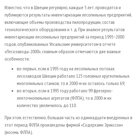
СУШКА ДРЕВЕСИНЫ
ПЕРСОНЫ
КОНТАКТЫ
РЕКЛАМА
Известно, что в Швеции регулярно, каждые 5 лет, проводятся и
ПРОИЗВОДСТВО ДРЕВЕСНЫХ ПЛИТ
МОБИЛЬНЫЕ ВЫСТАВКИ
публикуются результаты инвентаризации лесопильных предприятий,
РЕКЛАМА НА САЙТЕ
включающие объемы производства пилопродукции, состав
ДЕРЕВЯННОЕ ДОМОСТРОЕНИЕ
ОФИЦИАЛЬНЫЕ ДЕЛЕГАЦИИ
технологического оборудования и т. д. При анализе результатов
ПРОИЗВОДСТВО МЕБЕЛИ
ПРИОРИТЕТНЫЕ ИНВЕСТПРОЕКТЫ
инвентаризации лесопильных предприятий за период 1995−2000
годов, опубликованных Упсальским университетом в отчете
БИОЭНЕРГЕТИКА
RUSSIAN FORESTRY REVIEW
«Лесозаводы 2000», главным образом отмечаются две важные
ЦБП
ГАЗЕТА ЛЕСПРОМФОРУМ
особенности:
ИНСТРУМЕНТ И МАТЕРИАЛЫ
БИБЛИОТЕКА СПЕЦИАЛИСТА
во-первых, если в 1995 году на лесопильных потоках
лесозаводов Швеции работало 125 головных круглопильных
многопильных станков, то в 2000-м их осталось только 69;
во-вторых, если в 1995 году работало 99 фрезерно-
ленточнопильных агрегатов (ФЛПА), то в 2000-м их
количество увеличилось до 110.
При этом, естественно, большая часть из одиннадцати внедренных в
этот период ФЛПА произведены фирмой «Содерхамн Эрикссон»
(восемь ФЛПА).