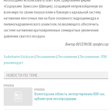
«Содерхамн Эрикссон» (Швеция), создавшей непревзойденную во
всем мире по своим показателям и близкую к идеальной систему
натяжения ленточных пил на базе основного гидроцилиндра и
пневмогидравлического усилителя, позволяющего обеспечить
системе натяжения кратковременные семикратные увеличения
давления сжатого воздуха.
Виктор ВЕСЕЛКОВ, профессор
Soderhamn Ericksson
|
Лесопиление
|
Лесопиление
|
Лесопиление: ЛПИ
рекомендует
НОВОСТИ ПО ТЕМЕ
07.08.2026
07.08.2026
Вологодская область экспортировала 800 тыс.
кубометров лесопродукции