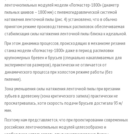
ленточнопильных модулей модели «Логмастер-1800» (диаметр
пильных шкивов – 1800 мм) с пневмогидравлической системой
натяжения ленточной пилы (рис. 4) установлено, что в обычно
принятом режиме производственных распиловок обеспечиваемая
стабилизация силы натяжения ленточной пилы близка к идеальной.
При этом динамика процессов, происходящих в механизме резания
станка модели «Логмастер-1800» даже в период распиловки
крупномерных бревен и брусьев (специально накапливаемых для
экспериментов размеров), практически не отличается от
динамического процесса при холостом режиме работы (без
пиления).
Зона уменьшения силы натяжения ленточной пилы при врезании
зубьев в древесину (зона критического запила) практически не
просматривалась, хотя скорость подачи брусьев достигала 93 м/
мин.
Поэтому нам представляется, что при проектировании современных
российских ленточнопильных модулей целесообразно и
необходимо использовать опыт конструирования фирмы