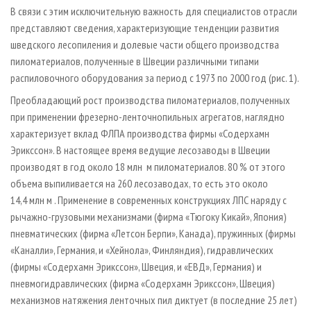
В связи с этим исключительную важность для специалистов отрасли
представляют сведения, характеризующие тенденции развития
шведского лесопиления и долевые части общего производства
пиломатериалов, полученные в Швеции различными типами
распиловочного оборудования за период с 1973 по 2000 год (рис. 1).
Преобладающий рост производства пиломатериалов, полученных
при применении фрезерно-ленточнопильных агрегатов, наглядно
характеризует вклад ФЛПА производства фирмы «Содерхамн
Эрикссон». В настоящее время ведущие лесозаводы в Швеции
производят в год около 18 млн м пиломатериалов. 80 % от этого
объема выпиливается на 260 лесозаводах, то есть это около
14,4 млн м . Применение в современных конструкциях ЛПС наряду с
рычажно-грузовыми механизмами (фирма «Тюгоку Кикай», Япония)
пневматических (фирма «Летсон Берпи», Канада), пружинных (фирмы
«Каналли», Германия, и «Хейнола», Финляндия), гидравлических
(фирмы «Содерхамн Эрикссон», Швеция, и «ЕВД», Германия) и
пневмогидравлических (фирма «Содерхамн Эрикссон», Швеция)
механизмов натяжения ленточных пил диктует (в последние 25 лет)