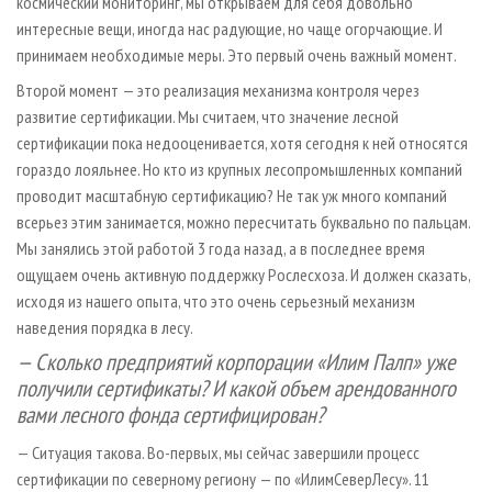
космический мониторинг, мы открываем для себя довольно
интересные вещи, иногда нас радующие, но чаще огорчающие. И
принимаем необходимые меры. Это первый очень важный момент.
Второй момент — это реализация механизма контроля через
развитие сертификации. Мы считаем, что значение лесной
сертификации пока недооценивается, хотя сегодня к ней относятся
гораздо лояльнее. Но кто из крупных лесопромышленных компаний
проводит масштабную сертификацию? Не так уж много компаний
всерьез этим занимается, можно пересчитать буквально по пальцам.
Мы занялись этой работой 3 года назад, а в последнее время
ощущаем очень активную поддержку Рослесхоза. И должен сказать,
исходя из нашего опыта, что это очень серьезный механизм
наведения порядка в лесу.
— Сколько предприятий корпорации «Илим Палп» уже
получили сертификаты? И какой объем арендованного
вами лесного фонда сертифицирован?
— Ситуация такова. Во-первых, мы сейчас завершили процесс
сертификации по северному региону — по «ИлимСеверЛесу». 11