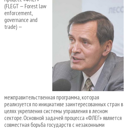
СУШКА ДРЕВЕСИНЫ
ПЕРСОНЫ
КОНТАКТЫ
РЕКЛАМА
(FLEGT — Forest law
enforcement,
ПРОИЗВОДСТВО ДРЕВЕСНЫХ ПЛИТ
МОБИЛЬНЫЕ ВЫСТАВКИ
РЕКЛАМА НА САЙТЕ
governance and
ДЕРЕВЯННОЕ ДОМОСТРОЕНИЕ
ОФИЦИАЛЬНЫЕ ДЕЛЕГАЦИИ
trade) —
ПРОИЗВОДСТВО МЕБЕЛИ
ПРИОРИТЕТНЫЕ ИНВЕСТПРОЕКТЫ
БИОЭНЕРГЕТИКА
RUSSIAN FORESTRY REVIEW
ЦБП
ГАЗЕТА ЛЕСПРОМФОРУМ
ИНСТРУМЕНТ И МАТЕРИАЛЫ
БИБЛИОТЕКА СПЕЦИАЛИСТА
межправительственная программа, которая
реализуется по инициативе заинтересованных стран в
целях укрепления системы управления в лесном
секторе. Основной задачей процесса «ФЛЕГ» является
совместная борьба государств с незаконными