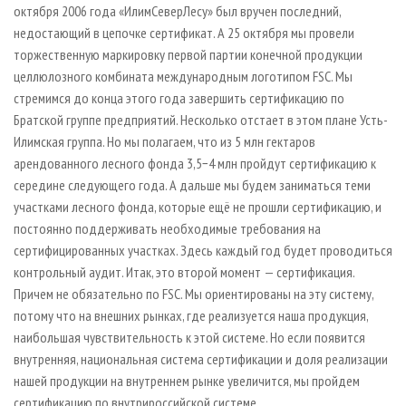
октября 2006 года «ИлимСеверЛесу» был вручен последний,
недостающий в цепочке сертификат. А 25 октября мы провели
торжественную маркировку первой партии конечной продукции
целлюлозного комбината международным логотипом FSC. Мы
стремимся до конца этого года завершить сертификацию по
Братской группе предприятий. Несколько отстает в этом плане Усть-
Илимская группа. Но мы полагаем, что из 5 млн гектаров
арендованного лесного фонда 3,5−4 млн пройдут сертификацию к
середине следующего года. А дальше мы будем заниматься теми
участками лесного фонда, которые ещё не прошли сертификацию, и
постоянно поддерживать необходимые требования на
сертифицированных участках. Здесь каждый год будет проводиться
контрольный аудит. Итак, это второй момент — сертификация.
Причем не обязательно по FSC. Мы ориентированы на эту систему,
потому что на внешних рынках, где реализуется наша продукция,
наибольшая чувствительность к этой системе. Но если появится
внутренняя, национальная система сертификации и доля реализации
нашей продукции на внутреннем рынке увеличится, мы пройдем
сертификацию по внутрироссийской системе.