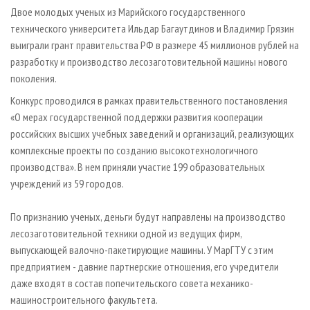
СУШКА ДРЕВЕСИНЫ
ПЕРСОНЫ
КОНТАКТЫ
РЕКЛАМА
Двое молодых ученых из Марийского государственного
технического университета Ильдар Багаутдинов и Владимир Грязин
ПРОИЗВОДСТВО ДРЕВЕСНЫХ ПЛИТ
МОБИЛЬНЫЕ ВЫСТАВКИ
РЕКЛАМА НА САЙТЕ
выиграли грант правительства РФ в размере 45 миллионов рублей на
ДЕРЕВЯННОЕ ДОМОСТРОЕНИЕ
ОФИЦИАЛЬНЫЕ ДЕЛЕГАЦИИ
разработку и производство лесозаготовительной машины нового
ПРОИЗВОДСТВО МЕБЕЛИ
поколения.
ПРИОРИТЕТНЫЕ ИНВЕСТПРОЕКТЫ
БИОЭНЕРГЕТИКА
Конкурс проводился в рамках правительственного постановления
RUSSIAN FORESTRY REVIEW
«О мерах государственной поддержки развития кооперации
ЦБП
ГАЗЕТА ЛЕСПРОМФОРУМ
российских высших учебных заведений и организаций, реализующих
ИНСТРУМЕНТ И МАТЕРИАЛЫ
БИБЛИОТЕКА СПЕЦИАЛИСТА
комплексные проекты по созданию высокотехнологичного
производства». В нем приняли участие 199 образовательных
учреждений из 59 городов.
По признанию ученых, деньги будут направлены на производство
лесозаготовительной техники одной из ведущих фирм,
выпускающей валочно-пакетирующие машины. У МарГТУ с этим
предприятием - давние партнерские отношения, его учредители
даже входят в состав попечительского совета механико-
машиностроительного факультета.