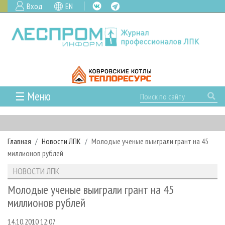
Вход
EN
☰ Меню
ГЛАВНАЯ
РУБРИКИ И ТЕМЫ
Главная
Новости ЛПК
Молодые ученые выиграли грант на 45
РУБРИКИ ЖУРНАЛА
НОВОСТИ
миллионов рублей
ЛЕСНОЕ ХОЗЯЙСТВО
КАЛЕНДАРЬ СОБЫТИЙ
ПРОЕКТЫ ЛПИ
НОВОСТИ ЛПК
ЛЕСОЗАГОТОВКА
НОВОСТИ ЛПК
АНАЛИТИКА
АРХИВ
Молодые ученые выиграли грант на 45
ЛЕСОПИЛЕНИЕ
НОВОСТИ ЖУРНАЛА
ПРЕДПРИЯТИЯ ЛПК
АРХИВ ЖУРНАЛОВ
миллионов рублей
О ЖУРНАЛЕ
ДЕРЕВООБРАБОТКА
НОВОСТИ КОМПАНИЙ
ЛЕСНЫЕ РЕГИОНЫ РОССИИ
СТАТЬИ
ПОДПИСКА
РЕКЛАМОДАТЕЛЯМ
14.10.2010 12:07