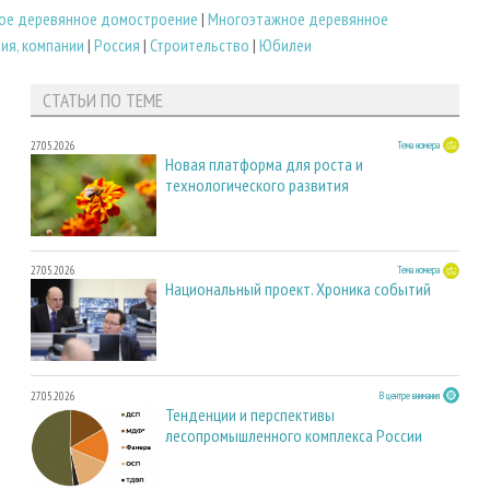
ое деревянное домостроение
|
Многоэтажное деревянное
ия, компании
|
Россия
|
Строительство
|
Юбилеи
СТАТЬИ ПО ТЕМЕ
27.05.2026
Тема номера
Новая платформа для роста и
технологического развития
27.05.2026
Тема номера
Национальный проект. Хроника событий
27.05.2026
В центре внимания
Тенденции и перспективы
лесопромышленного комплекса России