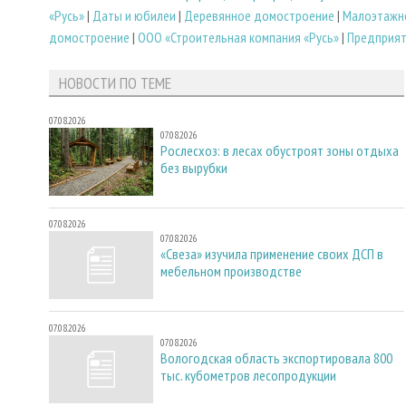
«Русь»
|
Даты и юбилеи
|
Деревянное домостроение
|
Малоэтажн
домостроение
|
ООО «Строительная компания «Русь»
|
Предприят
НОВОСТИ ПО ТЕМЕ
07.08.2026
07.08.2026
Рослесхоз: в лесах обустроят зоны отдыха
без вырубки
07.08.2026
07.08.2026
«Свеза» изучила применение своих ДСП в
мебельном производстве
07.08.2026
07.08.2026
Вологодская область экспортировала 800
тыс. кубометров лесопродукции